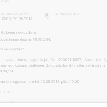
14/24
Iesniegšanas termiņš
Iesniegšanas vieta
10:00, 20.05.2014
-
Gulbenes novada dome
 publicēšanas datums
08.05.2014.
ms par iepirkumu
 novada dome, reģistrācijas Nr. 90009116327, Ābeļu ielā 2, 
mus iepirkumam „Gulbenes 2.vidusskolas aktu zāles sakārtošana. 
2014/24.
mu iesniegšanas termiņš 20.05.2014. plkst.10.00.
a_2.vid
s_projekts