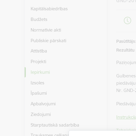
GND-20
Kapitālsabiedrības
Budžets
Normatīvie akti
Publiskie pārskati
Pasūtītājs
Rezultātu
Attīstība
Projekti
Paziņoju
Iepirkumi
Gulbenes
Izsoles
piedāvāju
Nr. GND-
Īpašumi
Piedāvāju
Apbalvojumi
Ziedojumi
Instrukcij
Starptautiskā sadarbība
Tehniskai
Trauksmes celšana