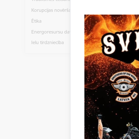
pielikum
Korupcijas novēršana
Ētika
pielikums
Energoresursu dati un statistika
pielikum
Ielu tirdzniecība
pielikums
pielikums
pielikum
pielikum
pielikums
pielikum