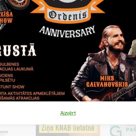
ms par pieņemto lēmumu
 novada dome, reģistrācijas Nr. 90009116327, Ābeļu ielā 2,
ā „Gulbenes 2.vidusskolas aktu zāles sakārtošana. Remontdarbi
 novada domes iepirkumu komisija 2014.gada 27.maijā nolēmusi p
Aizvērt