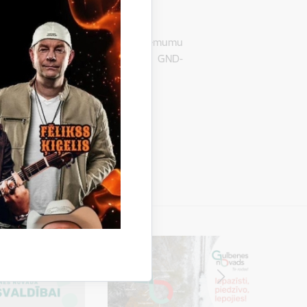
 Gulbenē, LV-4401, pieņēmusi lēmumu
", iepirkuma identifikācijas Nr. GND-
ārtraukt iepirkumu.