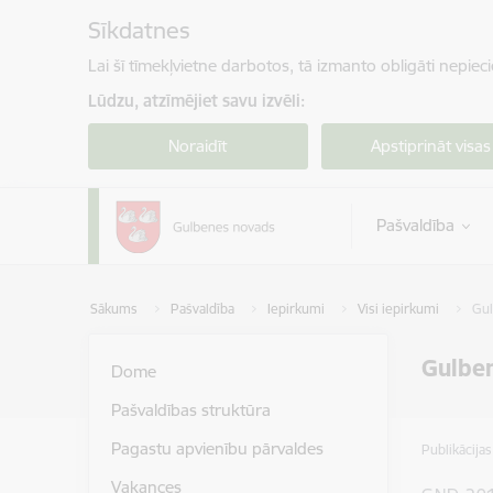
Pāriet uz lapas saturu
Sīkdatnes
Lai šī tīmekļvietne darbotos, tā izmanto obligāti nepiec
Lūdzu, atzīmējiet savu izvēli:
Noraidīt
Apstiprināt visas
Pašvaldība
Sākums
Pašvaldība
Iepirkumi
Visi iepirkumi
Gul
Gulben
Dome
Pašvaldības struktūra
Pagastu apvienību pārvaldes
Publikācija
Vakances