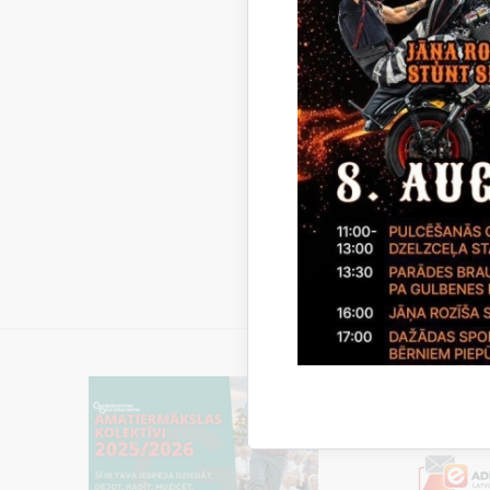
Paziņoju
Gulbenes
iepirkum
2014/24.
Gulbenes
Lēmums