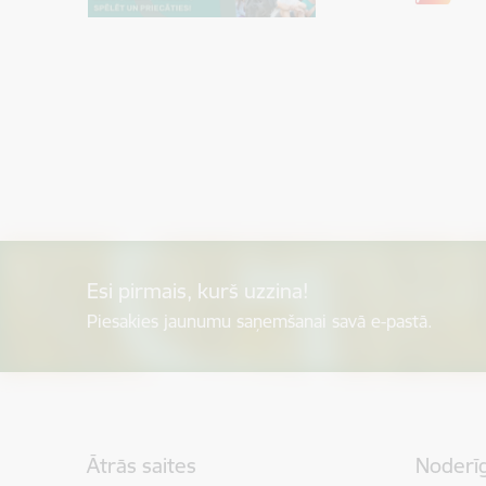
Esi pirmais, kurš uzzina!
Piesakies jaunumu saņemšanai savā e-pastā.
Kājene
Ātrās saites
Noderīg