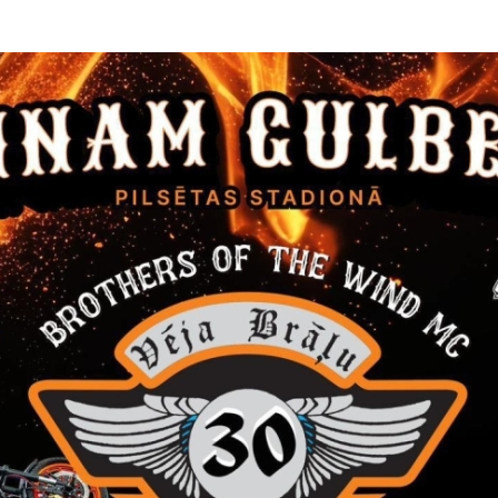
s_1_darbu_apjomi
_2_pieteikums_dalibai_iepirkuma
s_3_būvdarbu_saraksts
_4_specialistu_saraksts
_5_kvalifikacijas_un_darba_pieredzes_apraksta_forma
s_6_apaksuznemeja_forma
s_7_finansu_piedavajuma_forma
_8_liguma_projekts
s_9_kalendarais_un_naudas_plusmas_grafiks