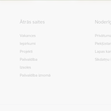
Kājene
Ātrās saites
Noderīg
Vakances
Privātuma
Iepirkumi
Piekļūsta
Projekti
Lapas kar
Pašvaldība
Sīkdatņu 
Izsoles
Pašvaldība iznomā