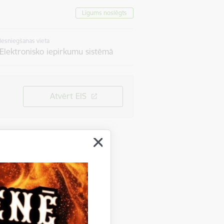
Līgums noslēgts
Iesniegšanas vieta
Elektronisko iepirkumu sistēmā
Atvērt EIS
 ielu ikdienas uzturēšanas darbi