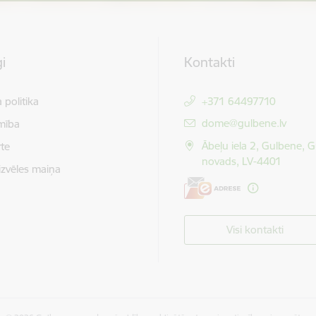
i
Kontakti
 politika
+371 64497710
E-pasts:
dome@gulbene.lv
mība
Ābeļu iela 2, Gulbene, 
te
novads, LV-4401
izvēles maiņa
Visi kontakti