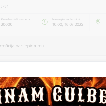
25/81
Paredzamā līgumcena
Iesniegšanas termiņš
20000
10:00, 16.07.2025
ormācija par iepirkumu
Gulbenes novada pašvaldība
ildes vieta
Gulbenes novada teritorija (LATVIJA), LV-4401
 procedūra
Mazie iepirkumi
s ir sadalīts daļās:
kuma daļas nosaukums: Beļavas pagasta grants seguma autoceļu un