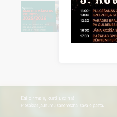
Esi pirmais, kurš uzzina!
Piesakies jaunumu saņemšanai savā e-pastā.