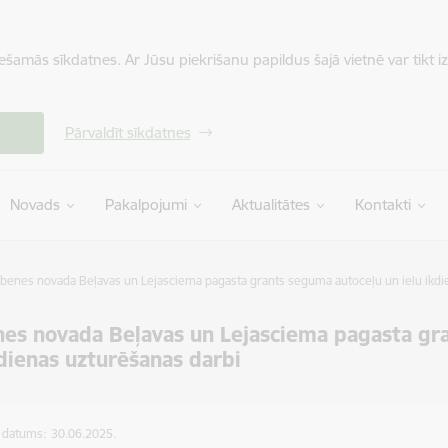
iešamās sīkdatnes. Ar Jūsu piekrišanu papildus šajā vietnē var tikt i
Pārvaldīt sīkdatnes
Novads
Pakalpojumi
Aktualitātes
Kontakti
benes novada Beļavas un Lejasciema pagasta grants seguma autoceļu un ielu ikdi
es novada Beļavas un Lejasciema pagasta gr
kdienas uzturēšanas darbi
s datums:
30.06.2025.