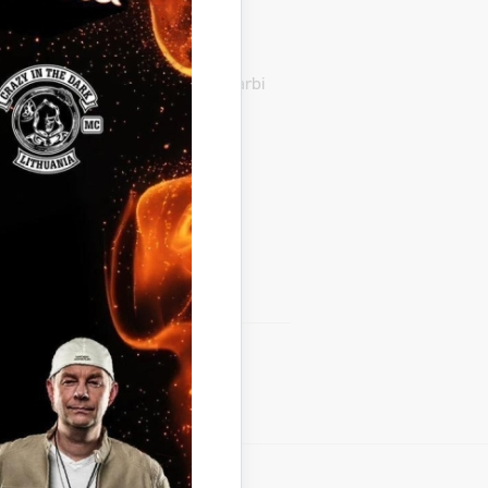
 un ielu ikdienas uzturēšanas darbi