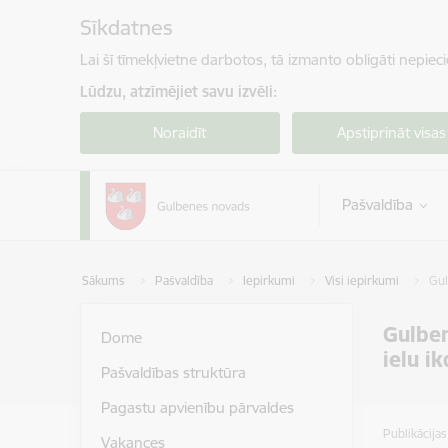
Pāriet uz lapas saturu
Sīkdatnes
Lai šī tīmekļvietne darbotos, tā izmanto obligāti nepiec
Lūdzu, atzīmējiet savu izvēli:
Noraidīt
Apstiprināt visas
Pašvaldība
Sākums
Pašvaldība
Iepirkumi
Visi iepirkumi
Gul
Gulben
Dome
ielu i
Pašvaldības struktūra
Pagastu apvienību pārvaldes
Publikācija
Vakances