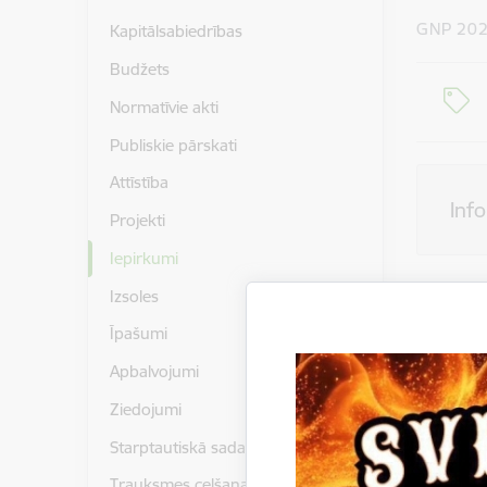
GNP 20
Kapitālsabiedrības
Budžets
Normatīvie akti
Publiskie pārskati
Attīstība
Inf
Projekti
Iepirkumi
Izsoles
Pasūtītājs
Īpašumi
Līguma izp
Apbalvojumi
Iepirkuma
Ziedojumi
Iepirkum
Starptautiskā sadarbība
Iepir
Trauksmes celšana