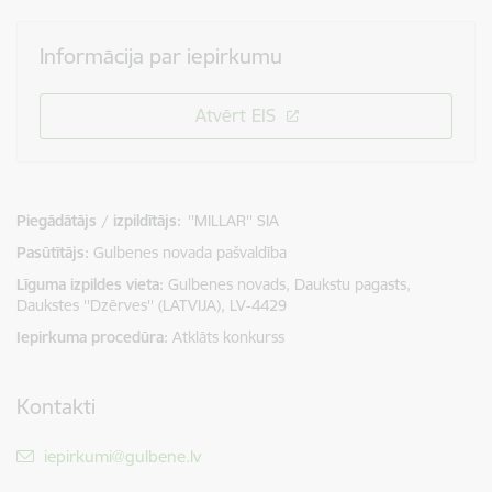
Informācija par iepirkumu
Atvērt EIS
Piegādātājs / izpildītājs:
''MILLAR'' SIA
Pasūtītājs
Gulbenes novada pašvaldība
Līguma izpildes vieta
Gulbenes novads, Daukstu pagasts,
Daukstes ''Dzērves'' (LATVIJA), LV-4429
Iepirkuma procedūra
Atklāts konkurss
Kontakti
E-pasts:
iepirkumi@gulbene.lv