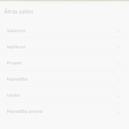
Kājene
Ātrās saites
Vakances
Iepirkumi
Projekti
Pašvaldība
Izsoles
Pašvaldība iznomā