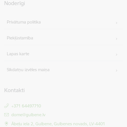
Noderīgi
Privātuma politika
Piekļūstamība
Lapas karte
Sīkdatņu izvēles maiņa
Kontakti
+371 64497710
E-pasts:
dome@gulbene.lv
Ābeļu iela 2, Gulbene, Gulbenes novads, LV-4401