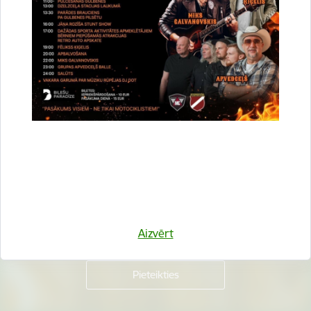
Vai šī informācija bija noderīga?
Sniegt atsauksmi
Esi pirmais, kurš uzzina!
Piesakies jaunumu saņemšanai savā e-pastā.
Aizvērt