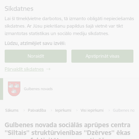
Pāriet uz lapas saturu
Sīkdatnes
Spied
lai meklētu
Enter
Lai šī tīmekļvietne darbotos, tā izmanto obligāti nepieciešamās
sīkdatnes. Ar Jūsu piekrišanu papildus šajā vietnē var tikt
izmantotas statistikas un sociālo mediju sīkdatnes.
Lūdzu, atzīmējiet savu izvēli:
Noraidīt
Apstiprināt visas
Pārvaldīt sīkdatnes
Sākums
Pašvaldība
Iepirkumi
Visi iepirkumi
Gulbenes novada
Gulbenes novada sociālās aprūpes centra
''Siltais'' struktūrvienības ''Dzērves'' ēkas