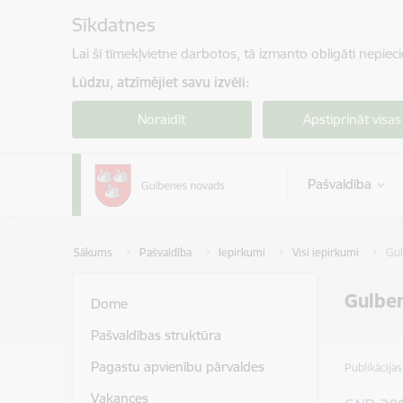
Pāriet uz lapas saturu
Sīkdatnes
Lai šī tīmekļvietne darbotos, tā izmanto obligāti nepiec
Lūdzu, atzīmējiet savu izvēli:
Noraidīt
Apstiprināt visas
Pašvaldība
Sākums
Pašvaldība
Iepirkumi
Visi iepirkumi
Gul
Gulben
Dome
Pašvaldības struktūra
Pagastu apvienību pārvaldes
Publikācija
Vakances