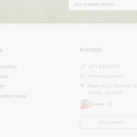
i
Kontakti
 politika
+371 64497710
E-pasts:
dome@gulbene.lv
mība
Ābeļu iela 2, Gulbene, 
te
novads, LV-4401
izvēles maiņa
Visi kontakti