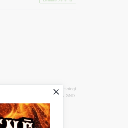
Lēmums pieņemts
Gulbenē, LV-4401, uzaicina iesniegt
darbi", iepirkuma identifikācijas GND-