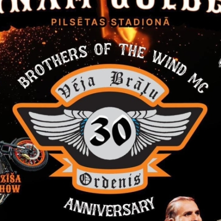
s projekts
ms par pieņemto lēmumu
 novada dome, reģistrācijas Nr.90009116327, Ābeļu ielā 2,
 „Gulbenes novada valsts ģimnāzijas renovācijas darbi", identifikā
novada domes iepirkumu komisija 2014.gada 7.jūlijā nolēmusi atzī
02148, ar līgumcenu bez PVN EUR 63790,89 (sešdesmit trīs tūkst