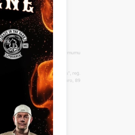
 Gulbenē, LV-4401, pieņēmusi lēmumu
cijas Nr. GND-2014/35.
t par uzvarētāju SIA „SCO Centrs", reģ.
oši septiņi simti deviņdesmit euro, 89