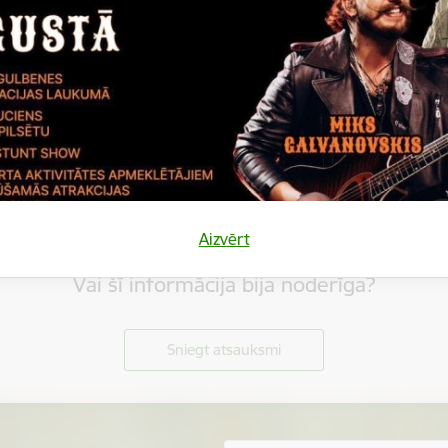
Aizvērt
Vai šī informācija bija noderīga?
Sniegt atsauksmi