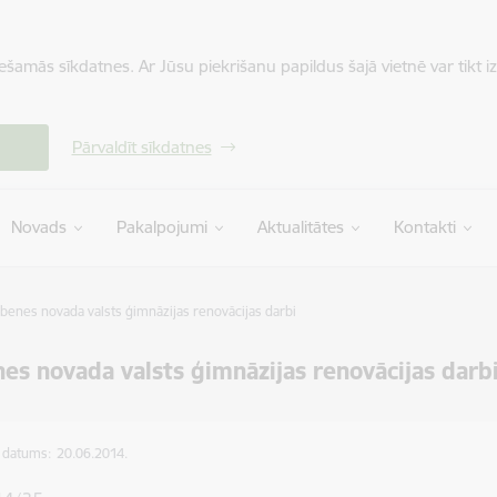
iešamās sīkdatnes. Ar Jūsu piekrišanu papildus šajā vietnē var tikt i
Pārvaldīt sīkdatnes
Novads
Pakalpojumi
Aktualitātes
Kontakti
benes novada valsts ģimnāzijas renovācijas darbi
es novada valsts ģimnāzijas renovācijas darb
s datums:
20.06.2014.