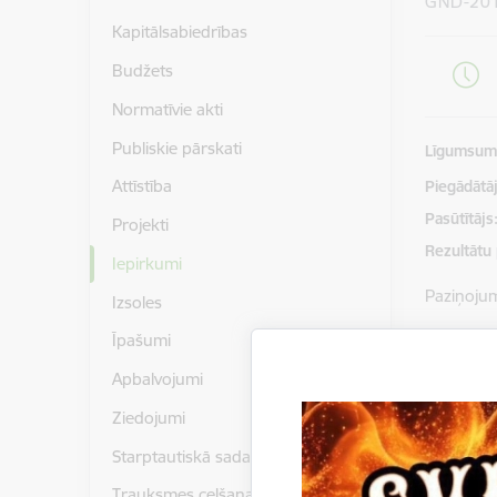
GND-20
Kapitālsabiedrības
Budžets
Normatīvie akti
Publiskie pārskati
Līgumsu
Attīstība
Piegādātājs
Pasūtītājs
Projekti
Rezultātu
Iepirkumi
Paziņoju
Izsoles
Īpašumi
Gulbenes
piedāvāju
Apbalvojumi
2014/35.
Ziedojumi
Instrukcij
Starptautiskā sadarbība
Trauksmes celšana
Pielikumi