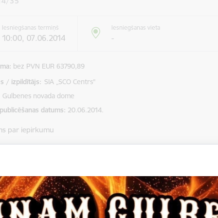
14/35
Iesniegšanas termiņš
Iesniegšanas vieta
10:00, 07.06.2014
-
mma
bez PVN EUR 63790,89
 / izpildītājs:
SIA „SCO Centrs"
Gulbenes novada dome
 publicēšanas datums
20.06.2014.
ms par iepirkumu
 novada dome, reģistrācijas Nr. 90009116327, Ābeļu ielā 2, 
mus iepirkumam „Gulbenes novada valsts ģimnāzijas renovācijas 
a