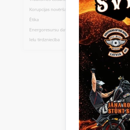
Korupcijas novēršana
Tehniskai
Ētika
Energoresursu dati un statistika
Paziņoju
Ielu tirdzniecība
Gulbenes
iepirkumā
Gulbenes 
Nr.441030
centi).
Lēmums
Līgums