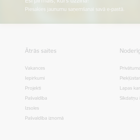
Esi pirmais, kurš uzzina!
Piesakies jaunumu saņemšanai savā e-pastā.
Kājene
Ātrās saites
Noderīg
Vakances
Privātuma
Iepirkumi
Piekļūsta
Projekti
Lapas kar
Pašvaldība
Sīkdatņu 
Izsoles
Pašvaldība iznomā