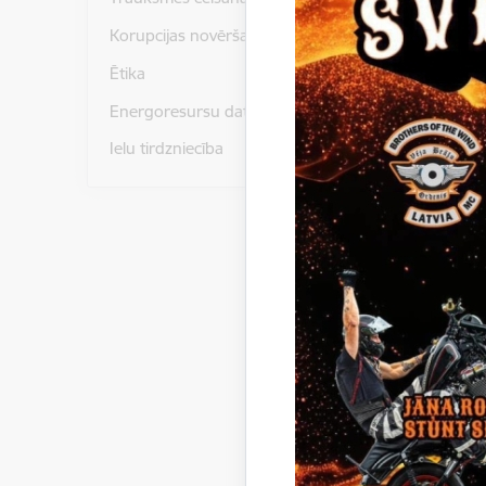
Korupcijas novēršana
Tehniskai
Ētika
Energoresursu dati un statistika
Paziņoju
Ielu tirdzniecība
Gulbenes
iepirkumā
Gulbenes
1.daļ
40003
2.daļ
40003
3.daļ
reģ. 