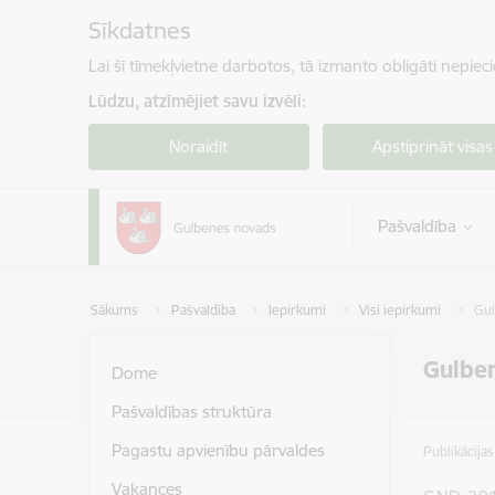
Pāriet uz lapas saturu
Sīkdatnes
Lai šī tīmekļvietne darbotos, tā izmanto obligāti nepiec
Lūdzu, atzīmējiet savu izvēli:
Noraidīt
Apstiprināt visas
Pašvaldība
Sākums
Pašvaldība
Iepirkumi
Visi iepirkumi
Gul
Gulben
Dome
Pašvaldības struktūra
Pagastu apvienību pārvaldes
Publikācija
Vakances