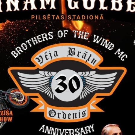
s projekts
ms par pieņemto lēmumu
 novada dome, reģistrācijas Nr. 90009116327, Ābeļu ielā 2,
 „Gulbenes pilsētas ielu seguma rekonstrukcija", iepirkuma identi
 novada domes iepirkumu komisija 2014.gada 19.maijā nolēmusi:
ā „Gulbenes pilsētas Zvaigžņu ielas seguma rekonstrukcija" atzīt par
291605, ar līgumcenu bez PVN EUR 37300,30;
ā „Gulbenes pilsētas Robežu ielas seguma rekonstrukcija" atzīt par 
291605, ar līgumcenu bez PVN EUR 297359,53;
ā „Gulbenes pilsētas Dzelzceļa ielas stāvlaukuma seguma rekonstrukc
Nr. 40003291605, ar līgumcenu bez PVN EUR 76208,64.