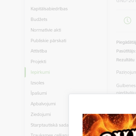
GND-20
Kapitālsabiedrības
Budžets
Normatīvie akti
Publiskie pārskati
Piegādātājs
Attīstība
Pasūtītājs
Rezultātu
Projekti
Iepirkumi
Paziņoju
Izsoles
Gulbenes
piedāvāj
Īpašumi
2014/16/
Apbalvojumi
Piedāvāju
Ziedojumi
Nolikums
Starptautiskā sadarbība
Pielikumi
Trauksmes celšana