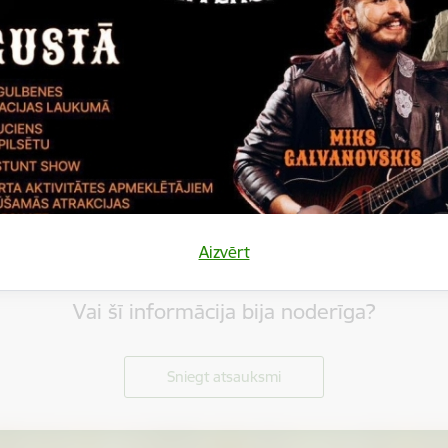
Aizvērt
Vai šī informācija bija noderīga?
Sniegt atsauksmi