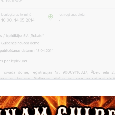
14/16/ERAF
Iesniegšanas termiņš
Iesniegšanas vieta
10:00, 14.05.2014
-
 / izpildītājs:
SIA „Rubate"
Gulbenes novada dome
 publicēšanas datums
15.04.2014.
ms par iepirkumu
 novada dome, reģistrācijas Nr. 90009116327, Ābeļu ielā 2, 
umus iepirkumam „Gulbenes pilsētas ielu seguma rekonstrukcija
ERAF.
mu iesniegšanas termiņš 14.05.2014. plkst.10.00.