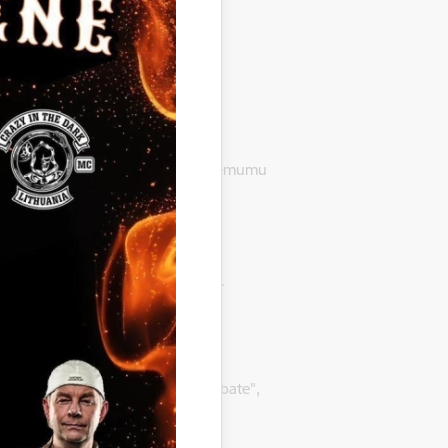
 Gulbenē, LV-4401, pieņēmusi lēmumu
fikācijas Nr. GND-2014/16/ERAF.
 uzvarētāju SIA „Rubate", reģ. Nr.
uzvarētāju SIA „Rubate", reģ. Nr.
ija" atzīt par uzvarētāju SIA „Rubate",