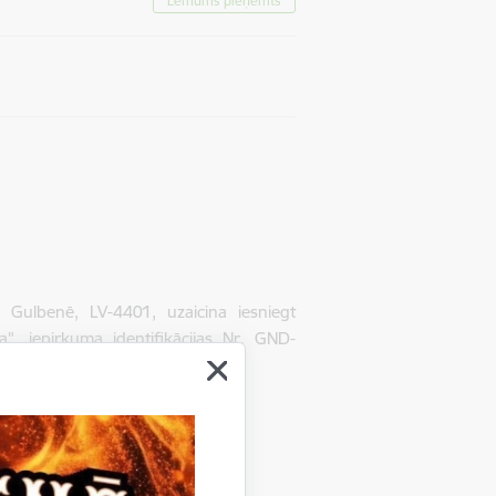
Lēmums pieņemts
Gulbenē, LV-4401, uzaicina iesniegt
", iepirkuma identifikācijas Nr. GND-