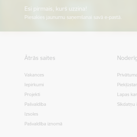
Esi pirmais, kurš uzzina!
Piesakies jaunumu saņemšanai savā e-pastā.
Kājene
Ātrās saites
Noderīg
Vakances
Privātuma
Iepirkumi
Piekļūsta
Projekti
Lapas kar
Pašvaldība
Sīkdatņu 
Izsoles
Pašvaldība iznomā