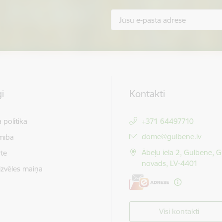
i
Kontakti
 politika
+371 64497710
E-pasts:
dome@gulbene.lv
mība
Ābeļu iela 2, Gulbene, 
te
novads, LV-4401
izvēles maiņa
Visi kontakti