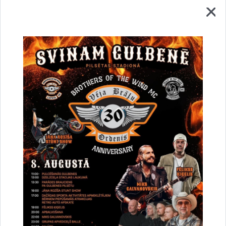
izstrāde un autoruzraudzība”, iepirkuma identifikācijas Nr.
GND-2016/16.
Gulbenes novada domes iepirkumu komisija 2016.gada
26.aprīlī nolēmusi pārtraukt iepirkumu finanšu līdzekļu
trūkuma dēļ.
Lejupielādēt:
Lemums_2016_16.pdf
Drukāt lapu
Dalīties