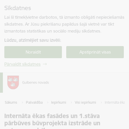
Pāriet uz lapas saturu
Sīkdatnes
Spied
lai meklētu
Enter
Lai šī tīmekļvietne darbotos, tā izmanto obligāti nepieciešamās
sīkdatnes. Ar Jūsu piekrišanu papildus šajā vietnē var tikt
izmantotas statistikas un sociālo mediju sīkdatnes.
Lūdzu, atzīmējiet savu izvēli:
Noraidīt
Apstiprināt visas
Pārvaldīt sīkdatnes
Sākums
Pašvaldība
Iepirkumi
Visi iepirkumi
Internāta ēkas 
Internāta ēkas fasādes un 1.stāva
pārbūves būvprojekta izstrāde un