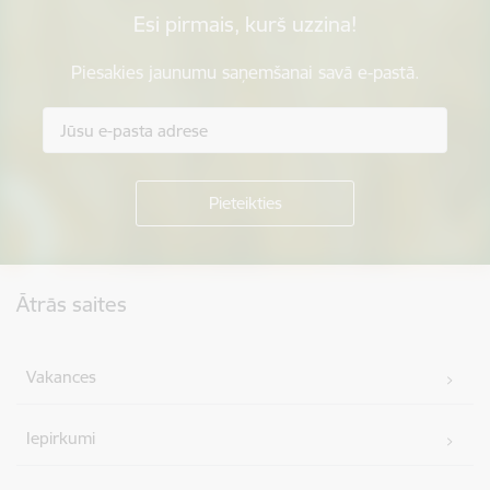
Esi pirmais, kurš uzzina!
Piesakies jaunumu saņemšanai savā e-pastā.
Kājene
Ātrās saites
Vakances
Iepirkumi