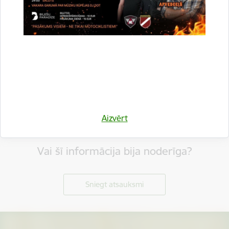
Aizvērt
Vai šī informācija bija noderīga?
Sniegt atsauksmi