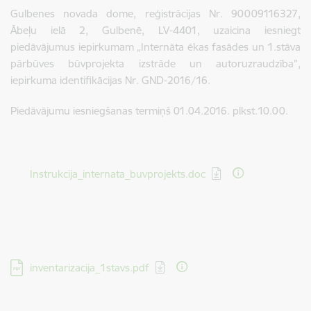
Gulbenes novada dome, reģistrācijas Nr. 90009116327,
Ābeļu ielā 2, Gulbenē, LV-4401, uzaicina iesniegt
piedāvājumus iepirkumam „Internāta ēkas fasādes un 1.stāva
pārbūves būvprojekta izstrāde un autoruzraudzība”,
iepirkuma identifikācijas Nr. GND-2016/16.
Piedāvājumu iesniegšanas termiņš 01.04.2016. plkst.10.00.
Lejupielādēt:
Instrukcija_internata_buvprojekts.doc
Lejupielādēt:
inventarizacija_1stavs.pdf