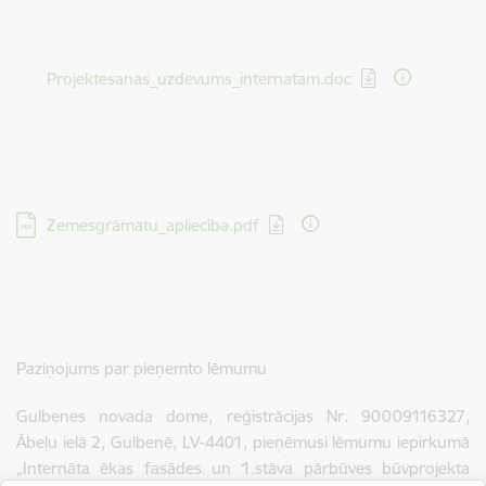
Lejupielādēt:
Projektesanas_uzdevums_internatam.doc
Lejupielādēt:
Zemesgrāmatu_aplieciba.pdf
Paziņojums par pieņemto lēmumu
Gulbenes novada dome, reģistrācijas Nr. 90009116327,
Ābeļu ielā 2, Gulbenē, LV-4401, pieņēmusi lēmumu iepirkumā
„Internāta ēkas fasādes un 1.stāva pārbūves būvprojekta