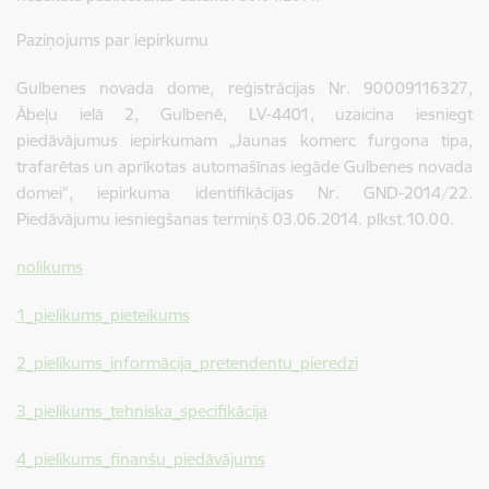
Paziņojums par iepirkumu
Gulbenes novada dome, reģistrācijas Nr. 90009116327,
Ābeļu ielā 2, Gulbenē, LV-4401, uzaicina iesniegt
piedāvājumus iepirkumam „Jaunas komerc furgona tipa,
trafarētas un aprīkotas automašīnas iegāde Gulbenes novada
domei", iepirkuma identifikācijas Nr. GND-2014/22.
Piedāvājumu iesniegšanas termiņš 03.06.2014. plkst.10.00.
nolikums
1_pielikums_pieteikums
2_pielikums_informācija_pretendentu_pieredzi
3_pielikums_tehniska_specifikācija
4_pielikums_finanšu_piedāvājums