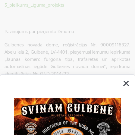
5_pielikums_Līguma_projekts
Paziņojums par pieņemto lēmumu
Gulbenes novada dome, reģistrācijas Nr. 90009116327,
Ābeļu ielā 2, Gulbenē, LV-4401, pieņēmusi lēmumu iepirkumā
„Jaunas komerc furgona tipa, trafarētas un aprīkotas
automašīnas iegāde Gulbenes novada domei", iepirkuma
identifikācijas Nr. GND-2014/22.
Gulbenes novada domes iepirkumu komisija 2014.gada
10.jūnijā nolēmusi atzīt par uzvarētāju SIA "Euro - Auto", reģ.
Nr. 40003119157, ar līgumcenu bez PVN EUR 24590,00.
Drukāt lapu