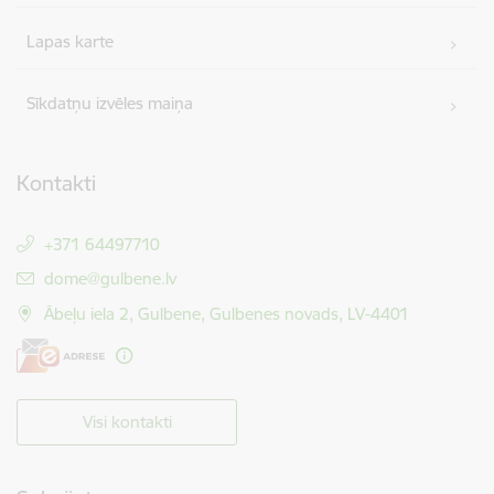
Lapas karte
Sīkdatņu izvēles maiņa
Kontakti
+371 64497710
E-pasts:
dome@gulbene.lv
Ābeļu iela 2, Gulbene, Gulbenes novads, LV-4401
Visi kontakti