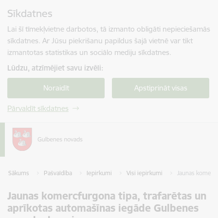
Pāriet uz lapas saturu
Sīkdatnes
Spied
lai meklētu
Enter
Lai šī tīmekļvietne darbotos, tā izmanto obligāti nepieciešamās
sīkdatnes. Ar Jūsu piekrišanu papildus šajā vietnē var tikt
izmantotas statistikas un sociālo mediju sīkdatnes.
Lūdzu, atzīmējiet savu izvēli:
Noraidīt
Apstiprināt visas
Pārvaldīt sīkdatnes
Sākums
Pašvaldība
Iepirkumi
Visi iepirkumi
Jaunas komercf
Jaunas komercfurgona tipa, trafarētas un
aprīkotas automašīnas iegāde Gulbenes