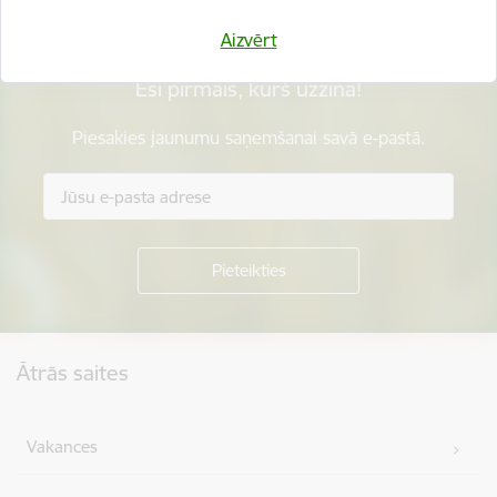
Aizvērt
Esi pirmais, kurš uzzina!
Piesakies jaunumu saņemšanai savā e-pastā.
Kājene
Ātrās saites
Vakances