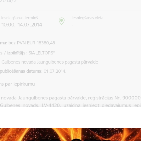
 2014/2
Iesniegšanas termiņš
Iesniegšanas vieta
10:00, 14.07.2014
-
mma
bez PVN EUR 18380,48
 / izpildītājs:
SIA „ELTORS”
Gulbenes novada Jaungulbenes pagasta pārvalde
 publicēšanas datums
01.07.2014.
ms par iepirkumu
novada Jaungulbenes pagasta pārvalde, reģistrācijas Nr. 9000001
 Gulbenes novads, LV-4420, uzaicina iesniegt piedāvājumus ie
liņu ārējā elektroapgaismošana”. Iepirkuma identifikācijas Nr.GNJP
mu iesniegšanas termiņš 14.07.2014. plkst.10.00.
a