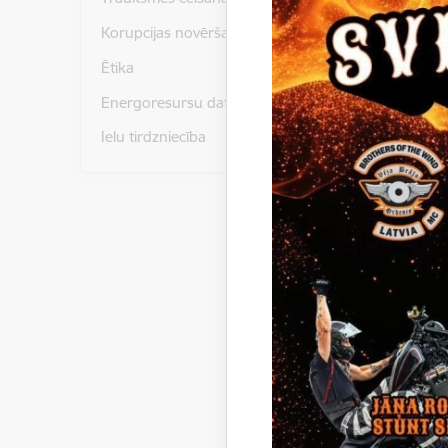
Korupcijas novēršana
Pielikumi
Ētika
Tehniskai
Energoresursu dati un statistika
Ielu tirdzniecība
Paziņoju
Gulbenes
Jaungulb
gājēju ce
Saņemto p
Gulbenes 
reģ. Nr.
Lēmums