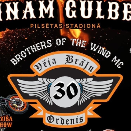
s projekts
ms par pieņemto lēmumu
 novada Jaungulbenes pagasta pārvalde, reģistrācijas Nr.90000
enes pagasts, Gulbenes novads, LV-4420, pieņēmusi lēmumu ie
liņu ārējā elektroapgaismošana", iepirkuma identifikācijas Nr.GNJP
iedāvājumu skaits- 1.
novada Jaungulbenes pagasta pārvaldes iepirkuma komisija nolēm
40103198276, ar līgumcenu bez PVN EUR 18380,48.