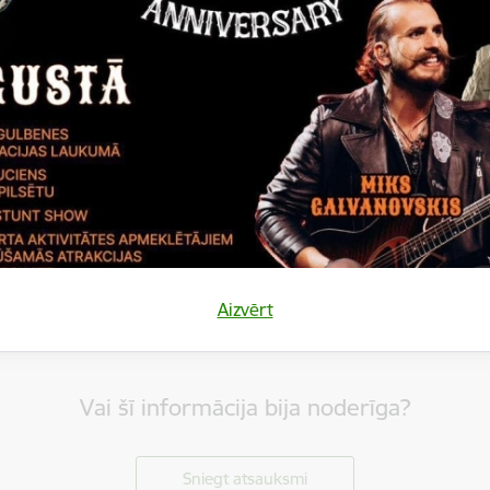
Aizvērt
Vai šī informācija bija noderīga?
Sniegt atsauksmi