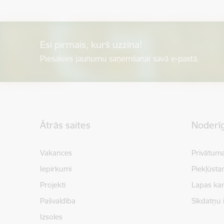
Esi pirmais, kurš uzzina!
Piesakies jaunumu saņemšanai savā e-pastā.
Kājene
Ātrās saites
Noderīg
Vakances
Privātuma
Iepirkumi
Piekļūsta
Projekti
Lapas kar
Pašvaldība
Sīkdatņu 
Izsoles