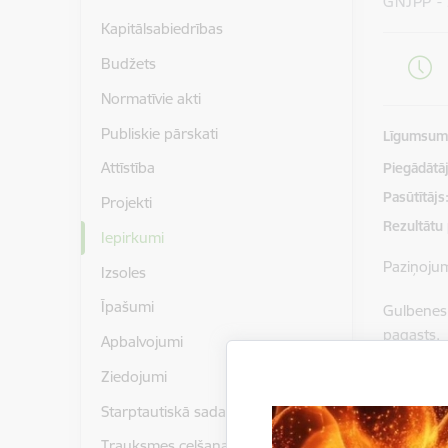
GNJPP -
Kapitālsabiedrības
Budžets
Normatīvie akti
Publiskie pārskati
Līgumsu
Attīstība
Piegādātājs
Pasūtītājs
Projekti
Rezultātu
Iepirkumi
Paziņoju
Izsoles
Īpašumi
Gulbenes 
pagasts,
Apbalvojumi
gājēju ce
Ziedojumi
Piedāvāju
Starptautiskā sadarbība
Trauksmes celšana
Instrukcij