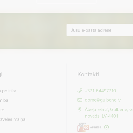
i
Kontakti
 politika
+371 64497710
E-pasts:
dome@gulbene.lv
mība
Ābeļu iela 2, Gulbene, 
te
novads, LV-4401
izvēles maiņa