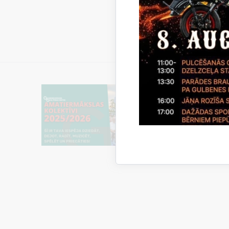
Līgums