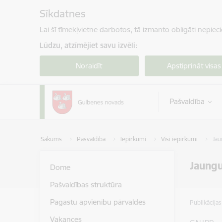
Pāriet uz lapas saturu
Sīkdatnes
Lai šī tīmekļvietne darbotos, tā izmanto obligāti nepiec
Lūdzu, atzīmējiet savu izvēli:
Noraidīt
Apstiprināt visas
Pašvaldība
Sākums
Pašvaldība
Iepirkumi
Visi iepirkumi
Jau
Jaungu
Dome
Pašvaldības struktūra
Pagastu apvienību pārvaldes
Publikācija
Vakances