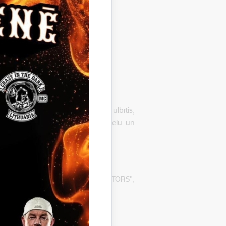
017330, adrese: „Gulbīts", Gulbītis,
pirkumā „Jaungulbenes ciema ielu un
P-2014/2.
usi atzīt par uzvarētāju SIA „ELTORS”,