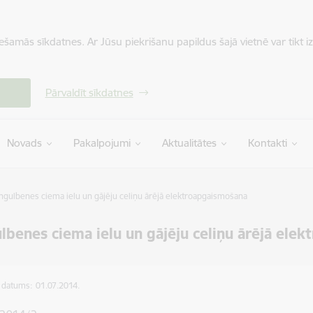
iešamās sīkdatnes. Ar Jūsu piekrišanu papildus šajā vietnē var tikt i
Pārvaldīt sīkdatnes
Novads
Pakalpojumi
Aktualitātes
Kontakti
ngulbenes ciema ielu un gājēju celiņu ārējā elektroapgaismošana
lbenes ciema ielu un gājēju celiņu ārējā ele
s datums:
01.07.2014.