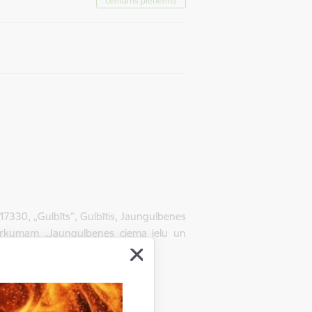
Lēmums pieņemts
7330, „Gulbīts”, Gulbītis, Jaungulbenes
pirkumam „Jaungulbenes ciema ielu un
P - 2014/2.