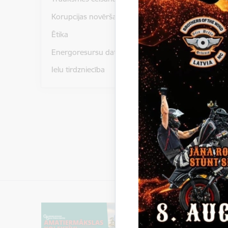
Korupcijas novēršana
Ētika
Paziņoju
Energoresursu dati un statistika
Gulbenes
novads, 
Ielu tirdzniecība
vajadzīb
Saņemto 
Litenes p
LV-1082, 