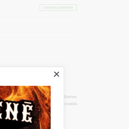
Lēmums pieņemts
stnams" 1, Litenes pagasts, Gulbenes
idu granulu piegāde Gulbenes novada