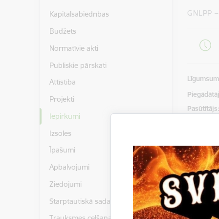
GNLPP –
Kapitālsabiedrības
Budžets
Normatīvie akti
Publiskie pārskati
Līgumsu
Attīstība
Piegādātājs
Projekti
Pasūtītājs
Iepirkumi
Rezultātu
Izsoles
Paziņoju
Īpašumi
Gulbenes
Apbalvojumi
novads, 
Ziedojumi
Litenes p
Starptautiskā sadarbība
Nolikums
Trauksmes celšana