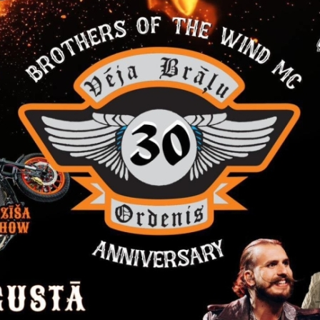
ms par pieņemto lēmumu
 novada Litenes pagasta pārvalde, reģ. Nr. 90000025997 , „Pag
pieņēmusi lēmumu iepirkumā „Kokskaidu granulu piegāde Gulbe
ām”, ID Nr.GNLPP-2014/1.
piedāvājumu skaits 6.
agasta pārvalde nolēmusi slēgt līgumu ar SIA „AKVARIUS”, reģ.nr
- piedāvātā līgumcena bez PVN ir 25 600,00 EUR.