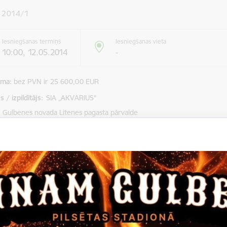
 2014/1
Iesniegšanas termiņš
Iesniegšanas vieta
10:00, 12.05.2014
-
mma
bez PVN ir 25 600,00 EUR
 / izpildītājs:
SIA „AKVARIUS”
Gulbenes novada Litenes pagasta pārvalde
 publicēšanas datums
12.05.2014.
ms par iepirkumu
 novada Litenes pagasta pārvalde, reģ.nr.90000025997, „Paga
LV-4405, uzaicina iesniegt piedāvājumus iepirkumam „Kokska
agasta pārvaldes vajadzībām", iepirkuma ID nr. GNLPP – 2014/1.