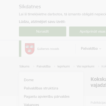
Pāriet uz lapas saturu
Sīkdatnes
Lai šī tīmekļvietne darbotos, tā izmanto obligāti nepiec
Lūdzu, atzīmējiet savu izvēli:
Noraidīt
Apstiprināt visas
Pašvaldība
Sākums
Pašvaldība
Iepirkumi
Visi iepirkumi
Kok
Kokska
Dome
vajad
Pašvaldības struktūra
Pagastu apvienību pārvaldes
Publikācija
Vakances