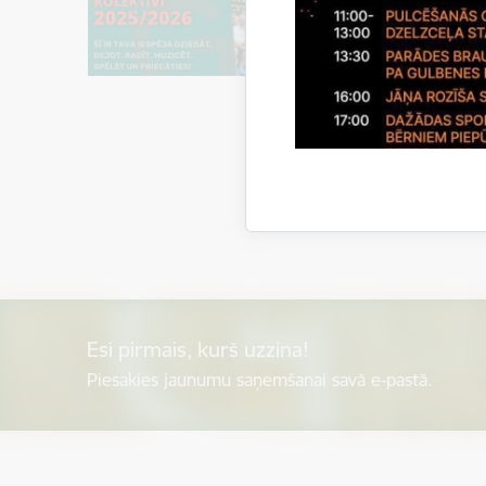
Esi pirmais, kurš uzzina!
Piesakies jaunumu saņemšanai savā e-pastā.