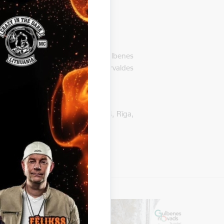
astnams” 1, Litenes pagasts, Gulbenes
nes novada Litenes pagasta pārvaldes
. 40103031530, Dzelzavas iela 74, Rīga,