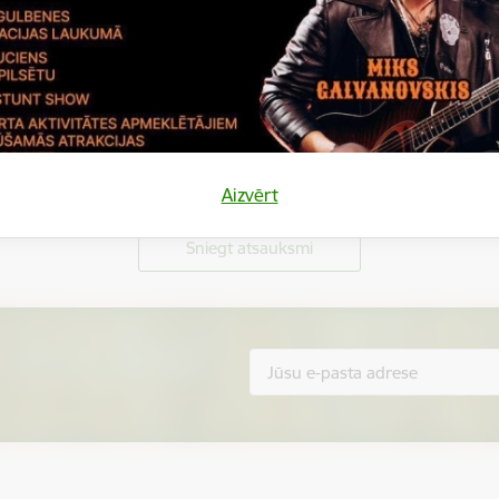
Vai šī informācija bija noderīga?
Aizvērt
Sniegt atsauksmi