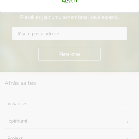
Aizvērt
Esi pirmais, kurš uzzina!
Piesakies jaunumu saņemšanai savā e-pastā.
Kājene
Ātrās saites
Vakances
Iepirkumi
Projekti