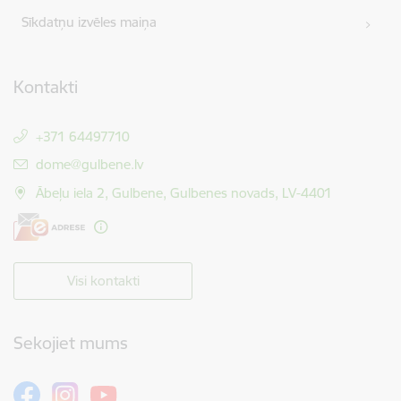
Sīkdatņu izvēles maiņa
Kontakti
+371 64497710
E-pasts:
dome@gulbene.lv
Ābeļu iela 2, Gulbene, Gulbenes novads, LV-4401
Visi kontakti
Sekojiet mums