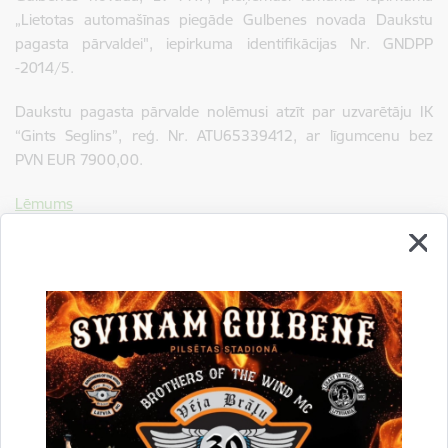
„Lietotas automašīnas piegāde Gulbenes novada Daukstu
pagasta pārvaldei", iepirkuma identifikācijas Nr. GNDPP
-2014/5.
Daukstu pagasta pārvalde nolēmusi atzīt par uzvarētāju IK
“Gints Seglins”, reģ. Nr. ATU65339412, ar līgumcenu bez
PVN EUR 7900,00.
Lēmums
Līgums
Drukāt lapu
Dalīties