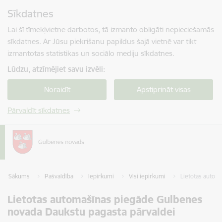
Pāriet uz lapas saturu
Sīkdatnes
Spied
lai meklētu
Enter
Lai šī tīmekļvietne darbotos, tā izmanto obligāti nepieciešamās
sīkdatnes. Ar Jūsu piekrišanu papildus šajā vietnē var tikt
izmantotas statistikas un sociālo mediju sīkdatnes.
Lūdzu, atzīmējiet savu izvēli:
Noraidīt
Apstiprināt visas
Pārvaldīt sīkdatnes
Sākums
Pašvaldība
Iepirkumi
Visi iepirkumi
Lietotas autom
Lietotas automašīnas piegāde Gulbenes
novada Daukstu pagasta pārvaldei