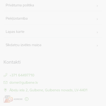
Privātuma politika
Piekļūstamība
Lapas karte
Sīkdatņu izvēles maiņa
Kontakti
+371 64497710
E-pasts:
dome@gulbene.lv
Ābeļu iela 2, Gulbene, Gulbenes novads, LV-4401