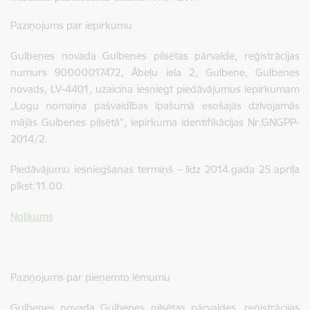
Paziņojums par iepirkumu
Gulbenes novada Gulbenes pilsētas pārvalde, reģistrācijas
numurs 90000017472, Ābeļu iela 2, Gulbene, Gulbenes
novads, LV-4401, uzaicina iesniegt piedāvājumus iepirkumam
„Logu nomaiņa pašvaldības īpašumā esošajās dzīvojamās
mājās Gulbenes pilsētā”, iepirkuma identifikācijas Nr.GNGPP-
2014/2.
Piedāvājumu iesniegšanas termiņš – līdz 2014.gada 25.aprīļa
plkst.11.00.
Nolikums
Paziņojums par pieņemto lēmumu
Gulbenes novada Gulbenes pilsētas pārvaldes, reģistrācijas