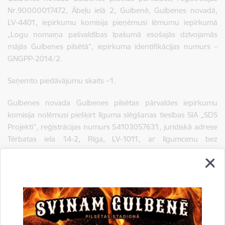
Nr.90000017472, Ābeļu ielā 2, Gulbenē, Gulbenes novadā,
LV-4401, iepirkumu komisija pieņēmusi lēmumu iepirkumā
„Logu nomaiņa pašvaldības īpašumā esošajās dzīvojamās
mājās Gulbenes pilsētā”, iepirkuma identifikācijas numurs –
GNGPP-2014/2.
Saņemto piedāvājumu skaits –1.
Gulbenes novada Gulbenes pilsētas pārvaldes iepirkumu
komisija nolēmusi piešķirt līguma slēgšanas tiesības SIA „SDS
Projekti”, reģistrācijas numurs 54103057631, juridiskā adrese
Tērbatas iela 14-2, Rīga, LV-1011, ar līgumcenu bez
pievienotās vērtības nodokļa EUR 30 000 (trīsdesmit tūkstoši
euro 00 centi).
Lēmums
Līgums