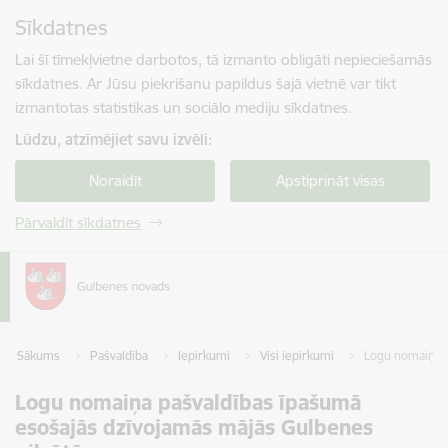
Pāriet uz lapas saturu
Sīkdatnes
Spied
lai meklētu
Enter
Lai šī tīmekļvietne darbotos, tā izmanto obligāti nepieciešamās
sīkdatnes. Ar Jūsu piekrišanu papildus šajā vietnē var tikt
izmantotas statistikas un sociālo mediju sīkdatnes.
Lūdzu, atzīmējiet savu izvēli:
Noraidīt
Apstiprināt visas
Pārvaldīt sīkdatnes
Sākums
Pašvaldība
Iepirkumi
Visi iepirkumi
Logu nomaiņa p
Logu nomaiņa pašvaldības īpašumā
esošajās dzīvojamās mājās Gulbenes