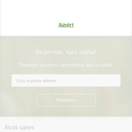
Vai šī informācija bija noderīga?
Sniegt atsauksmi
Aizvērt
Esi pirmais, kurš uzzina!
Piesakies jaunumu saņemšanai savā e-pastā.
Kājene
Ātrās saites