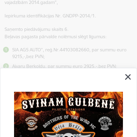
vajadzībām 2014.gadam",
Iepirkuma identifikācijas Nr. GNDPP-2014/1.
Saņemto piedāvājumu skaits 6.
Beļavas pagasta pārvalde nolēmusi slēgt līgumus:
SIA AGS AUTO”, reģ.Nr.44103082660, par summu euro
9215,-,bez PVN;
Aivaru Berkoldu, par summu euro 2925,-,bez PVN;
SIA „AURAVA”, reģ.Nr.44103044353, par summu euro
11020,-.bez PVN.
Drukāt lapu
Dalīties