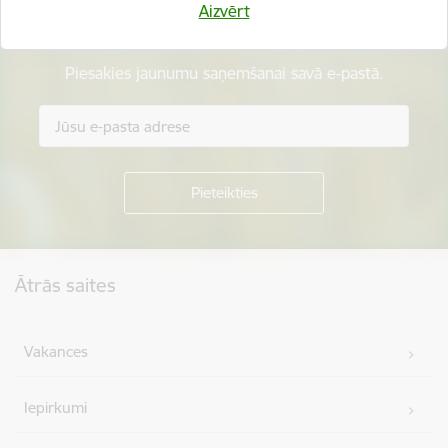
Aizvērt
Esi pirmais, kurš uzzina!
Piesakies jaunumu saņemšanai savā e-pastā.
Kājene
Ātrās saites
Vakances
Iepirkumi