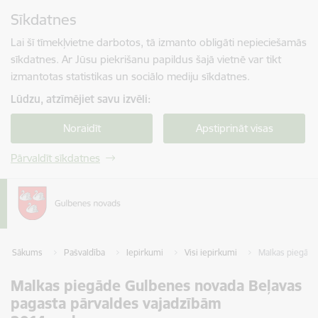
Pāriet uz lapas saturu
Sīkdatnes
Spied
lai meklētu
Enter
Lai šī tīmekļvietne darbotos, tā izmanto obligāti nepieciešamās
sīkdatnes. Ar Jūsu piekrišanu papildus šajā vietnē var tikt
izmantotas statistikas un sociālo mediju sīkdatnes.
Lūdzu, atzīmējiet savu izvēli:
Noraidīt
Apstiprināt visas
Pārvaldīt sīkdatnes
Sākums
Pašvaldība
Iepirkumi
Visi iepirkumi
Malkas piegāde
Malkas piegāde Gulbenes novada Beļavas
pagasta pārvaldes vajadzībām