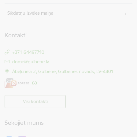
Sīkdatņu izvēles maiņa
Kontakti
+371 64497710
E-pasts:
dome@gulbene.lv
Ābeļu iela 2, Gulbene, Gulbenes novads, LV-4401
Visi kontakti
Sekojiet mums