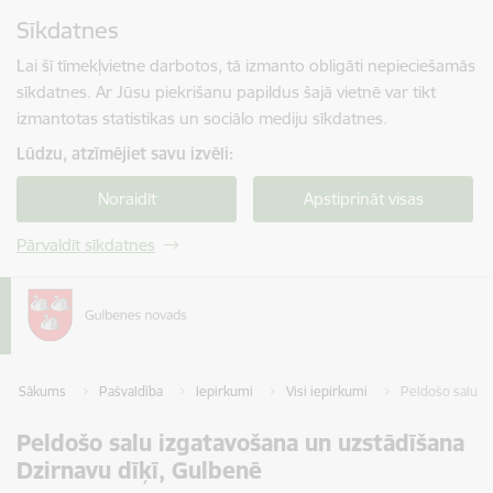
Pāriet uz lapas saturu
Sīkdatnes
Spied
lai meklētu
Enter
Lai šī tīmekļvietne darbotos, tā izmanto obligāti nepieciešamās
sīkdatnes. Ar Jūsu piekrišanu papildus šajā vietnē var tikt
izmantotas statistikas un sociālo mediju sīkdatnes.
Lūdzu, atzīmējiet savu izvēli:
Noraidīt
Apstiprināt visas
Pārvaldīt sīkdatnes
Sākums
Pašvaldība
Iepirkumi
Visi iepirkumi
Peldošo salu i
Peldošo salu izgatavošana un uzstādīšana
Dzirnavu dīķī, Gulbenē