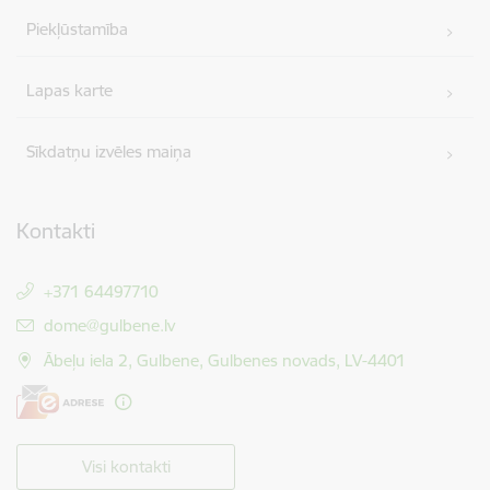
Piekļūstamība
Lapas karte
Sīkdatņu izvēles maiņa
Kontakti
+371 64497710
E-pasts:
dome@gulbene.lv
Ābeļu iela 2, Gulbene, Gulbenes novads, LV-4401
Visi kontakti