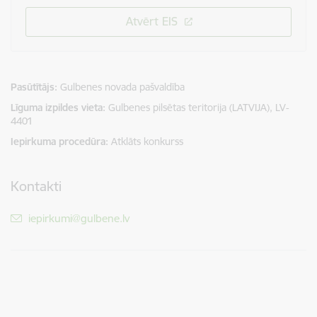
Atvērt EIS
Pasūtītājs
Gulbenes novada pašvaldība
Līguma izpildes vieta
Gulbenes pilsētas teritorija (LATVIJA), LV-
4401
Iepirkuma procedūra
Atklāts konkurss
Kontakti
E-pasts:
iepirkumi@gulbene.lv