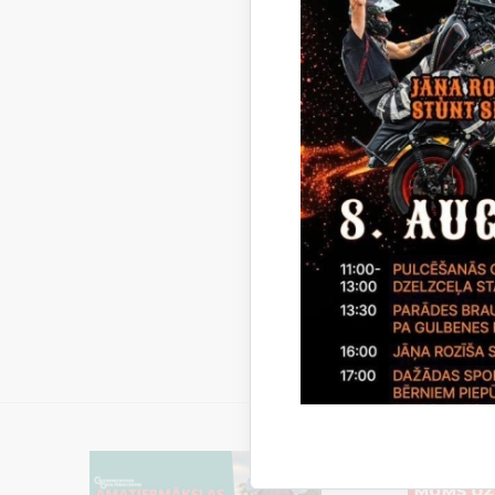
izbei
izbei
izbei
Lejupielā
Lemu
Lejupielā
Ligu
Lejupielā
Ligu