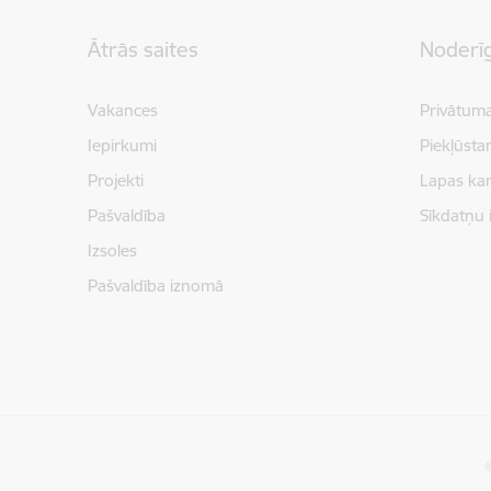
Kājene
Ātrās saites
Noderīg
Vakances
Privātuma
Iepirkumi
Piekļūsta
Projekti
Lapas kar
Pašvaldība
Sīkdatņu 
Izsoles
Pašvaldība iznomā
©