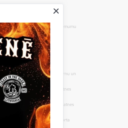
 Gulbenē, LV-4401, pieņēmusi lēmumu
16/62.
si:
iegāde Gulbenes novada Bērnu un
entāra iegāde Gulbenes novada Bērnu un
e Gulbenes novada Bērnu un jaunatnes
r līgumcenu bez PVN 163,60 EUR;
de Gulbenes novada Bērnu un jaunatnes
r līgumcenu bez PVN 837,43 EUR;
es novada Bērnu un jaunatnes sporta