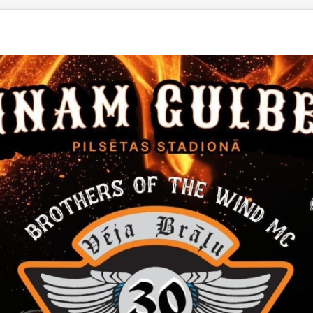
ms par pieņemto lēmumu
 novada dome, reģistrācijas Nr. 90009116327, Ābeļu ielā 2,
 „Sporta inventāra piegāde”, iepirkuma identifikācijas Nr. GND-20
 novada domes iepirkumu komisija 2016.gada 7.septembrī nolēmu
gt iepirkuma 1.daļu “Basketbolam nepieciešamā sporta inventāra 
tnes sporta skolai”;
gt iepirkuma 2.daļu “Distanču slēpošanai nepieciešamā sporta inv
tnes sporta skolai”;
 iepirkuma 3.daļā “Futbolam nepieciešamā sporta inventāra iegād
a skolai” par uzvarētāju SIA „LĀSA-100”, reģ. Nr. 40103149247, a
 iepirkuma 4.daļā “Volejbolam nepieciešamā sporta inventāra iegā
a skolai” par uzvarētāju SIA „LĀSA-100”, reģ. Nr. 40103149247, a
gt iepirkuma 5.daļu “Orientēšanās sporta inventāra iegāde Gulben
”;