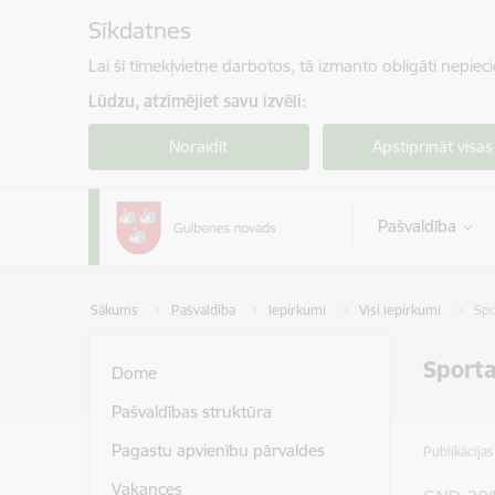
Pāriet uz lapas saturu
Sīkdatnes
Lai šī tīmekļvietne darbotos, tā izmanto obligāti nepiec
Lūdzu, atzīmējiet savu izvēli:
Noraidīt
Apstiprināt visas
Pašvaldība
Sākums
Pašvaldība
Iepirkumi
Visi iepirkumi
Spo
Sporta
Dome
Pašvaldības struktūra
Pagastu apvienību pārvaldes
Publikācija
Vakances