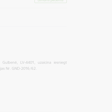
Lēmums pieņemts
Gulbenē, LV-4401, uzaicina iesniegt
ijas Nr. GND-2016/62.