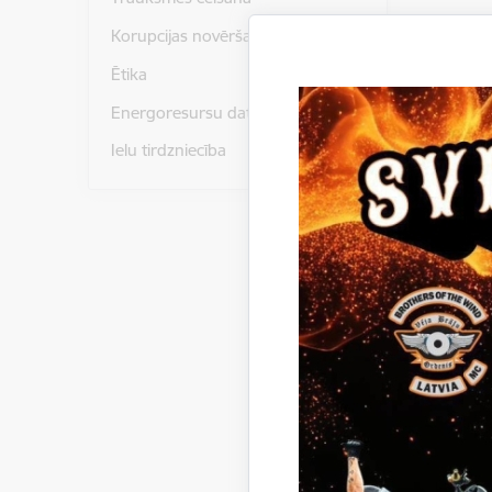
Korupcijas novēršana
Paziņoju
Ētika
Gulbenes
Energoresursu dati un statistika
iepirkumā
Ielu tirdzniecība
Gulbenes
izbei
jauna
izbei
jauna
atzīt
sport
atzīt
sport
izbei
skolai