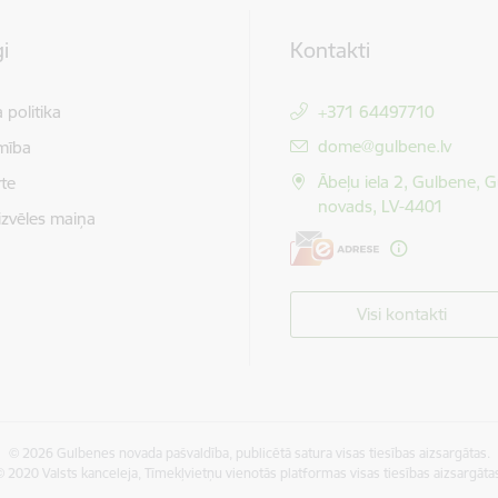
i
Kontakti
 politika
+371 64497710
E-pasts:
dome@gulbene.lv
mība
Ābeļu iela 2, Gulbene, 
te
novads, LV-4401
izvēles maiņa
Visi kontakti
© 2026 Gulbenes novada pašvaldība, publicētā satura visas tiesības aizsargātas.
 2020 Valsts kanceleja, Tīmekļvietņu vienotās platformas visas tiesības aizsargāta