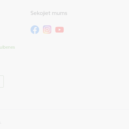
Sekojiet mums
Gulbenes
s.