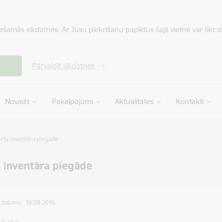
iešamās sīkdatnes. Ar Jūsu piekrišanu papildus šajā vietnē var tikt i
Pārvaldīt sīkdatnes
Novads
Pakalpojumi
Aktualitātes
Kontakti
rta inventāra piegāde
 inventāra piegāde
s datums:
19.08.2016.