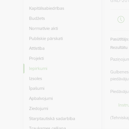
GND-20
Kapitālsabiedrības
Budžets
Normatīvie akti
Publiskie pārskati
Pasūtītājs
Rezultātu
Attīstība
Projekti
Paziņoju
Iepirkumi
Gulbenes
Izsoles
piedāvāju
Īpašumi
Piedāvāju
Apbalvojumi
Lejupielā
Instr
Ziedojumi
(Tehniskaj
Starptautiskā sadarbība
Trauksmes celšana