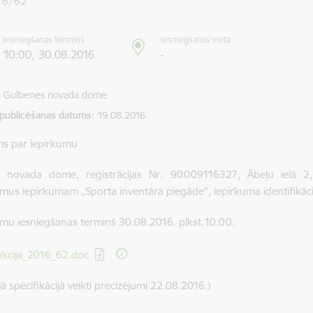
16/62
Iesniegšanas termiņš
Iesniegšanas vieta
10:00, 30.08.2016
-
Gulbenes novada dome
 publicēšanas datums
19.08.2016.
ms par iepirkumu
 novada dome, reģistrācijas Nr. 90009116327, Ābeļu ielā 2, 
mus iepirkumam „Sporta inventāra piegāde”, iepirkuma identifikāc
mu iesniegšanas termiņš 30.08.2016. plkst.10.00.
dēt:
ukcija_2016_62.doc
ā specifikācijā veikti precizējumi 22.08.2016.)