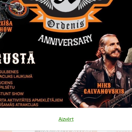
gt iepirkuma 6.daļu “Sporta inventāra iegāde Lizuma vidusskolai”;
gt iepirkuma 7.daļu “Sporta inventāra iegāde Stāķu pamatskolai”;
gt iepirkuma 8.daļu “Sporta inventāra iegāde Tirzas pamatskolai”.
dēt:
ms_2016_62.pdf
dēt:
ms_Lasa_100_3.pdf
dēt:
ms_Lasa_100_4.pdf
Aizvērt