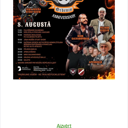
Vai šī informācija bija noderīga?
Sniegt atsauksmi
Esi pirmais, kurš uzzina!
Aizvērt