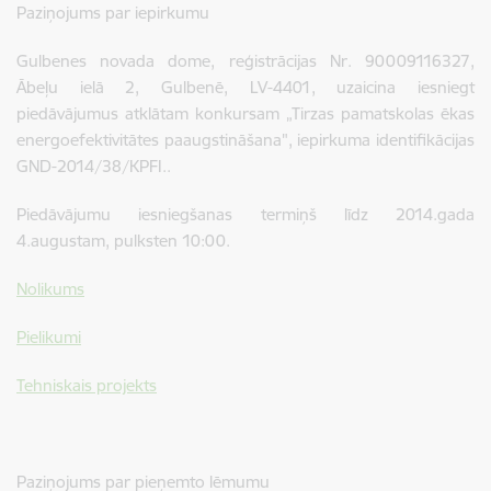
Paziņojums par iepirkumu
Gulbenes novada dome, reģistrācijas Nr. 90009116327,
Ābeļu ielā 2, Gulbenē, LV-4401, uzaicina iesniegt
piedāvājumus atklātam konkursam „Tirzas pamatskolas ēkas
energoefektivitātes paaugstināšana", iepirkuma identifikācijas
GND-2014/38/KPFI..
Piedāvājumu iesniegšanas termiņš līdz 2014.gada
4.augustam, pulksten 10:00.
Nolikums
Pielikumi
Tehniskais projekts
Paziņojums par pieņemto lēmumu