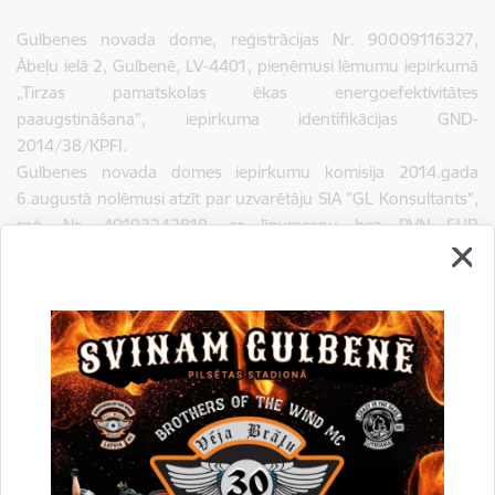
Gulbenes novada dome, reģistrācijas Nr. 90009116327,
Ābeļu ielā 2, Gulbenē, LV-4401, pieņēmusi lēmumu iepirkumā
„Tirzas pamatskolas ēkas energoefektivitātes
paaugstināšana", iepirkuma identifikācijas GND-
2014/38/KPFI.
Gulbenes novada domes iepirkumu komisija 2014.gada
6.augustā nolēmusi atzīt par uzvarētāju SIA "ĢL Konsultants",
reģ. Nr. 40103242818, ar līgumcenu bez PVN EUR
159000,00.
Drukāt lapu
Dalīties