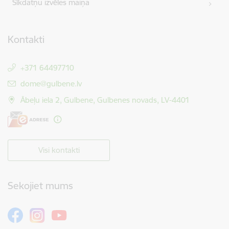
Sīkdatņu izvēles maiņa
Kontakti
+371 64497710
E-pasts:
dome@gulbene.lv
Ābeļu iela 2, Gulbene, Gulbenes novads, LV-4401
Visi kontakti
Sekojiet mums