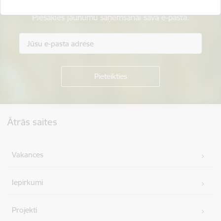
Piesakies jaunumu saņemšanai savā e-pastā.
Kājene
Ātrās saites
Vakances
Iepirkumi
Projekti