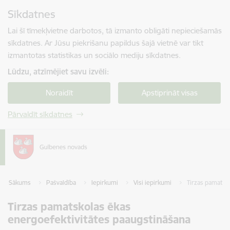
Pāriet uz lapas saturu
Sīkdatnes
Spied
lai meklētu
Enter
Lai šī tīmekļvietne darbotos, tā izmanto obligāti nepieciešamās
sīkdatnes. Ar Jūsu piekrišanu papildus šajā vietnē var tikt
izmantotas statistikas un sociālo mediju sīkdatnes.
Lūdzu, atzīmējiet savu izvēli:
Noraidīt
Apstiprināt visas
Pārvaldīt sīkdatnes
Sākums
Pašvaldība
Iepirkumi
Visi iepirkumi
Tirzas pamatsk
Tirzas pamatskolas ēkas
energoefektivitātes paaugstināšana