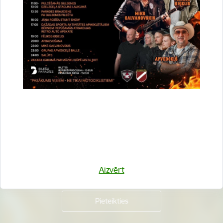
Vai šī informācija bija noderīga?
Sniegt atsauksmi
Esi pirmais, kurš uzzina!
Piesakies jaunumu saņemšanai savā e-pastā.
Aizvērt