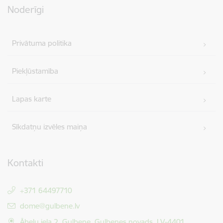
Noderīgi
Privātuma politika
Piekļūstamība
Lapas karte
Sīkdatņu izvēles maiņa
Kontakti
+371 64497710
E-pasts:
dome@gulbene.lv
Ābeļu iela 2, Gulbene, Gulbenes novads, LV-4401