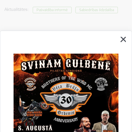
Aktualitātes:
Pašvaldība informē
Sabiedrības līdzdalība
Drukāt lapu
Dalīties