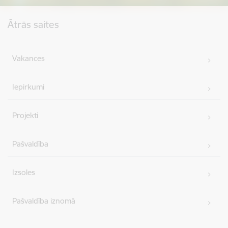
Kājene
Ātrās saites
Vakances
Iepirkumi
Projekti
Pašvaldība
Izsoles
Pašvaldība iznomā