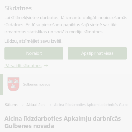
Pāriet uz lapas saturu
Sīkdatnes
Spied
lai meklētu
Enter
Lai šī tīmekļvietne darbotos, tā izmanto obligāti nepieciešamās
sīkdatnes. Ar Jūsu piekrišanu papildus šajā vietnē var tikt
izmantotas statistikas un sociālo mediju sīkdatnes.
Lūdzu, atzīmējiet savu izvēli:
Noraidīt
Apstiprināt visas
Pārvaldīt sīkdatnes
Sākums
Aktualitātes
Aicina līdzdarboties Apkaimju darbnīcās Gulben
Aicina līdzdarboties Apkaimju darbnīcās
Gulbenes novadā