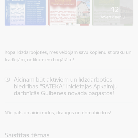
+12
Atvērt galeriju
Kopā līdzdarbojoties, mēs veidojam savu kopienu stiprāku un
tradīcijām, notikumiem bagātāku!
Aicinām būt aktīviem un līdzdarboties
biedrības "SATEKA" iniciētajās Apkaimju
darbnīcās Gulbenes novada pagastos!
Nāc pats un aicini radus, draugus un domubiedrus!
Saistītas tēmas