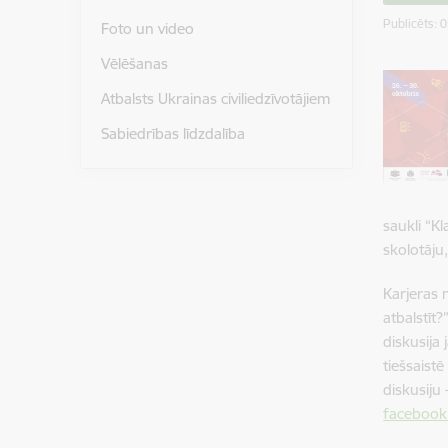
Publicēts: 
Foto un video
Vēlēšanas
Atbalsts Ukrainas civiliedzīvotājiem
Sabiedrības līdzdalība
saukli “Kl
skolotāju
Karjeras 
atbalstīt
diskusija
tiešsaist
diskusiju
facebook