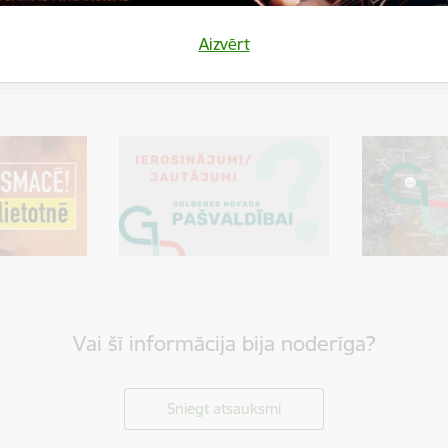
Aizvērt
Vai šī informācija bija noderīga?
Sniegt atsauksmi