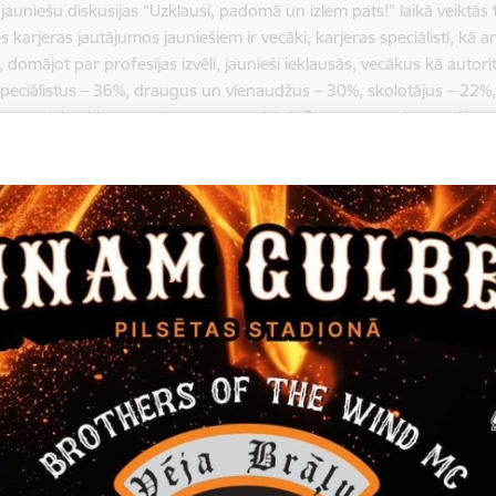
 jauniešu diskusijas “Uzklausi, padomā un izlem pats!” laikā veiktās 
s karjeras jautājumos jauniešiem ir vecāki, karjeras speciālisti, kā a
domājot par profesijas izvēli, jaunieši ieklausās, vecākus kā autor
speciālistus – 36%, draugus un vienaudžus – 30%, skolotājus – 22%
 arī sociālo tīklos populāru personu jeb influenceru padomos. Kopu
alībnieki varēja izvēlēties vairākus atbilžu variantus.
edēļas laikā izglītības iestādēs Latvijā notika arī dažādi citi ar karj
kā 1080 pasākumu laikā jauniešiem bija iespēja virtuāli paviesotie
ošo informāciju par studiju iespējām Latvijā un ārvalstīs, virtuāli 
 aizkulises, kā arī iegūt praktisku informāciju par karjeras atbalst
zzināšanai.
nedēļu organizē VIAA, un tā notiek ar Latvijas pilsētu, novadu un pa
ālās izglītības kompetences centru (PIKC) atbalstu. “Karjeras nedēļ
 atbalsts vispārējās un profesionālās izglītības iestādēs” ietvaros, 
s organizētas projekta “Karjeras atbalsts vispārējās un profesionālās