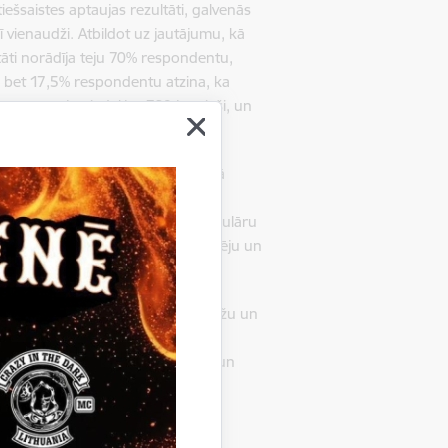
tiešsaistes aptaujas rezultāti, galvenās
rī vienaudži. Atbildot uz jautājumu, kā
itāti norādīja teju 70% respondentu,
, bet 17,5% respondentu atzina, ka
mā aptaujā piedalījās 760 jaunieši, un
eras izvēli saistīti pasākumi. Kopumā
s dažādās mācību iestādēs, saņemt
apmeklēt arī uzņēmumus, izzināt populāru
a veidiem un instrumentiem savu spēju un
švaldību apvienību izglītības iestāžu un
a” notiek VIAA īstenota projekta
ko finansē Eiropas Sociālais fonds un
 izglītības iestādēs” ietvaros, Nr.