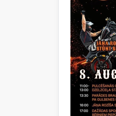
8.3.5.0./
Saistī
Aktualitāt