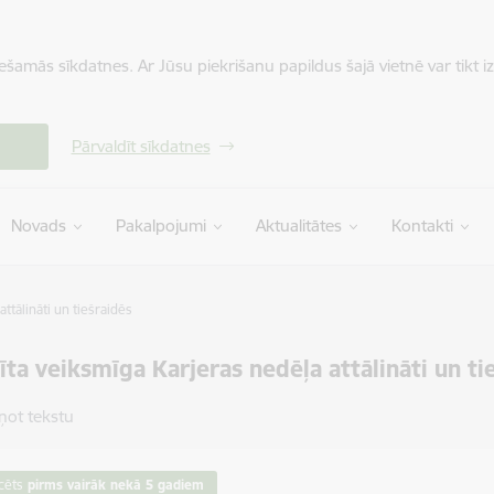
iešamās sīkdatnes. Ar Jūsu piekrišanu papildus šajā vietnē var tikt i
Pārvaldīt sīkdatnes
Novads
Pakalpojumi
Aktualitātes
Kontakti
ttālināti un tiešraidēs
īta veiksmīga Karjeras nedēļa attālināti un ti
ņot tekstu
cēts
pirms vairāk nekā 5 gadiem