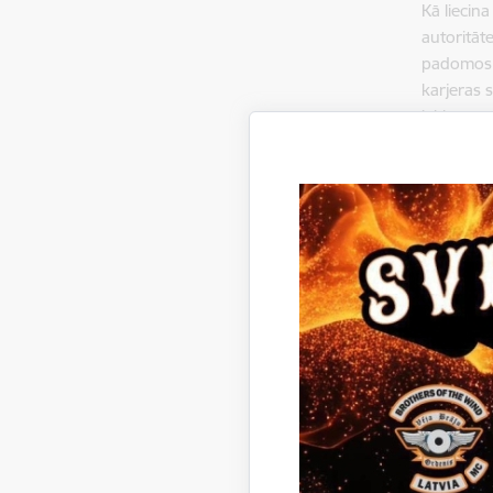
Kā liecina
autoritāte
padomos, 
karjeras 
ieklausās
aptaujas d
Karjeras n
vairāk ne
interesēj
profesiju
interešu i
Karjeras 
Profesion
“Karjeras
valsts.
Aktivitāte