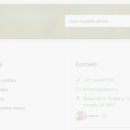
i
Kontakti
 politika
+371 64497710
E-pasts:
dome@gulbene.lv
mība
Ābeļu iela 2, Gulbene, 
te
novads, LV-4401
izvēles maiņa