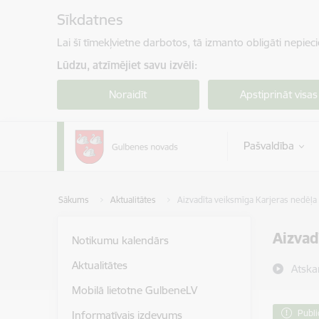
Pāriet uz lapas saturu
Sīkdatnes
Lai šī tīmekļvietne darbotos, tā izmanto obligāti nepiec
Lūdzu, atzīmējiet savu izvēli:
Noraidīt
Apstiprināt visas
Pašvaldība
Sākums
Aktualitātes
Aizvadīta veiksmīga Karjeras nedēļa a
Aizvad
Notikumu kalendārs
Aktualitātes
Atska
Mobilā lietotne GulbeneLV
Publi
Informatīvais izdevums