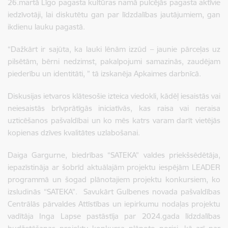
26.martā Līgo pagasta kultūras namā pulcējās pagasta aktīvie
iedzīvotāji, lai diskutētu gan par līdzdalības jautājumiem, gan
ikdienu lauku pagastā.
“Dažkārt ir sajūta, ka lauki lēnām izzūd – jaunie pārceļas uz
pilsētām, bērni nedzimst, pakalpojumi samazinās, zaudējam
piederību un identitāti, ” tā izskanēja Apkaimes darbnīcā.
Diskusijas ietvaros klātesošie izteica viedokli, kādēļ iesaistās vai
neiesaistās brīvprātīgās iniciatīvās, kas raisa vai neraisa
uzticēšanos pašvaldībai un ko mēs katrs varam darīt vietējās
kopienas dzīves kvalitātes uzlabošanai.
Daiga Gargurne, biedrības “SATEKA” valdes priekšsēdētāja,
iepazīstināja ar šobrīd aktuālajām projektu iespējām LEADER
programmā un šogad plānotajiem projektu konkursiem, ko
izsludinās “SATEKA”. Savukārt Gulbenes novada pašvaldības
Centrālās pārvaldes Attīstības un iepirkumu nodaļas projektu
vadītāja Inga Lapse pastāstīja par 2024.gada līdzdalības