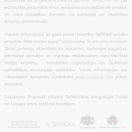
budžetēšanas projektu konkursa plānoto norisi, kā arī par
iedzīvotāju padomēm, kuru veidošana pašvaldībai vēl priekšā,
un citām līdzdalības formām, kā iedzīvotāji var iesaistīties
lēmumu pieņemšanā.
Papildu informācijai.
Šā gada janvārī biedrība “SATEKA” uzsāka
projekta “Mēs darām kopā!” īstenošanu. Tā ietvaros norisinās
tādas projekta aktivitātes kā Apkaimes darbnīcas pagastos,
pieredzes apmaiņa un mācības iedzīvotājiem, kas stiprinās
vietējo kopienu, nevalstisko organizāciju un Gulbenes
pašvaldības savstarpējo sadarbību. Vairāk informācijas par
nākamajām Apkaimes darbnīcām
www.sateka.lv
. Esi aktīvs,
piedalies!
Pasākumu finansiāli atbalsta Sabiedrības integrācijas fonds
no Latvijas valsts budžeta līdzekļiem.