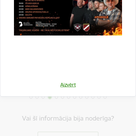
Drukāt lapu
Dalīties
Aizvērt
Vai šī informācija bija noderīga?