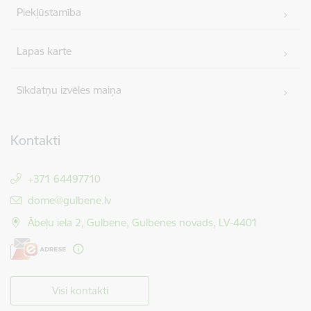
Piekļūstamība
Lapas karte
Sīkdatņu izvēles maiņa
Kontakti
+371 64497710
E-pasts:
dome@gulbene.lv
Ābeļu iela 2, Gulbene, Gulbenes novads, LV-4401
Visi kontakti