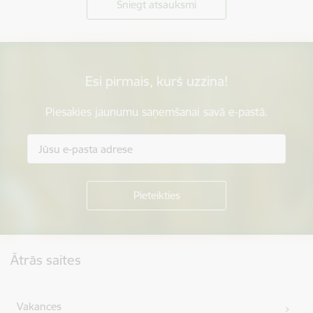
Sniegt atsauksmi
Esi pirmais, kurš uzzina!
Piesakies jaunumu saņemšanai savā e-pastā.
Kājene
Ātrās saites
Vakances