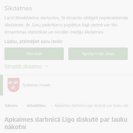
Pāriet uz lapas saturu
Sīkdatnes
Spied
lai meklētu
Enter
Lai šī tīmekļvietne darbotos, tā izmanto obligāti nepieciešamās
sīkdatnes. Ar Jūsu piekrišanu papildus šajā vietnē var tikt
izmantotas statistikas un sociālo mediju sīkdatnes.
Lūdzu, atzīmējiet savu izvēli:
Noraidīt
Apstiprināt visas
Pārvaldīt sīkdatnes
Sākums
Aktualitātes
Apkaimes darbnīcā Līgo diskutē par lauku nākotn
Apkaimes darbnīcā Līgo diskutē par lauku
nākotni