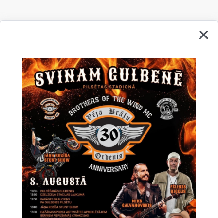
+5
Atvērt galeriju
Saistītas tēmas
Aktualitātes:
Apkaimes darbnīcas
Sabiedrības līdzdalība
Bierība Sateka