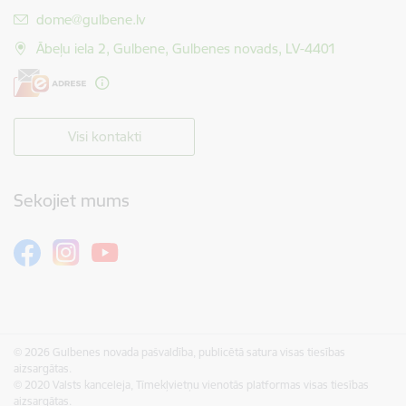
E-pasts:
dome@gulbene.lv
Ābeļu iela 2, Gulbene, Gulbenes novads, LV-4401
Visi kontakti
Sekojiet mums
© 2026 Gulbenes novada pašvaldība, publicētā satura visas tiesības
aizsargātas.
© 2020 Valsts kanceleja, Tīmekļvietņu vienotās platformas visas tiesības
aizsargātas.