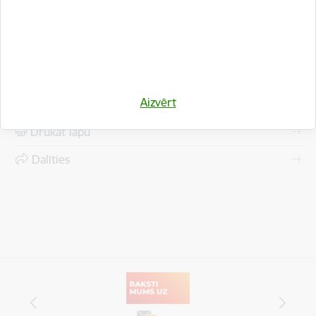
Saistītas tēmas
Aktualitātes:
Civilā aizsardzība
Sabiedrība
Aizvērt
Drukāt lapu
Dalīties