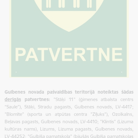
Gulbenes novada pašvaldības teritorijā noteiktas šādas
derīgās
patvertnes:
"Stāķi 11" (
ģimenes atbalsta centrs
“Saule”)
, Stāķi, Stradu pagasts, Gulbenes novads, LV-4417;
"Blomīte" (
sporta un atpūtas centra "Zīļuks")
, Ozolkalns,
Beļavas pagasts, Gulbenes novads, LV-4410;
"Klintis" (Lizuma
kultūras nams), Lizums, Lizuma
pagasts
, Gulbenes
novads
,
LV-4425
2;
"Gulbīša pamatskola" (bijušās Gulbīša pamatskolas