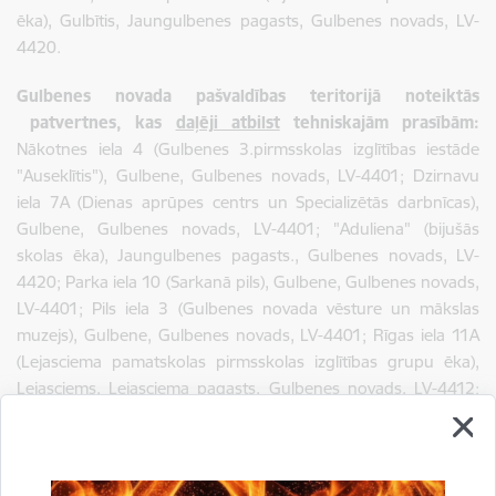
ēka), Gulbītis, Jaungulbenes pagasts, Gulbenes novads, LV-
4420.
Gulbenes novada pašvaldības teritorijā noteiktās
patvertnes, kas
daļēji atbilst
tehniskajām prasībām:
Nākotnes iela 4 (Gulbenes 3.pirmsskolas izglītības iestāde
"Auseklītis"), Gulbene, Gulbenes novads, LV-4401;
Dzirnavu
iela 7A (Dienas aprūpes centrs un Specializētās darbnīcas),
Gulbene, Gulbenes
novads
, LV-4401; "Aduliena" (bijušās
skolas ēka), Jaungulbenes
pagasts
., Gulbenes
novads
, LV-
4420;
Parka iela 10 (Sarkanā pils), Gulbene, Gulbenes novads,
LV-4401; Pils iela 3 (Gulbenes novada vēsture un mākslas
muzejs), Gulbene, Gulbenes novads, LV-4401; Rīgas iela 11A
(
Lejasciema pamatskolas pirmsskolas izglītības grupu ēka)
,
Lejasciems, Lejasciema pagasts, Gulbenes novads, LV-4412;
"Blomīte" (
Ekspozīcija kordiriģentiem Imantam un Gido
Kokariem)
, Ozolkalns, Beļavas pagasts, Gulbenes novads, LV-
4410; Rīgas iela 18 (Lejasciema pagasta bibliotēka),
Lejasciems, Lejasciema pagasts, Gulbenes novads, LV-4412;