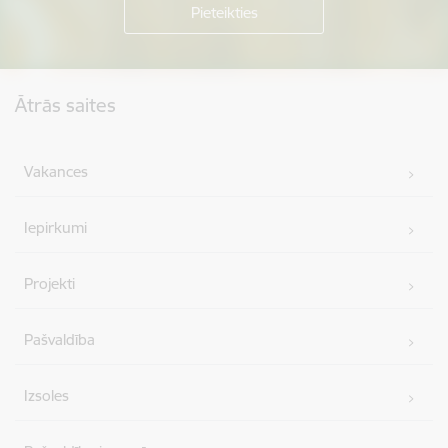
Kājene
Ātrās saites
Vakances
Iepirkumi
Projekti
Pašvaldība
Izsoles