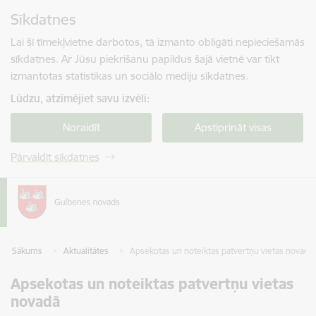
Pāriet uz lapas saturu
Sīkdatnes
Spied
lai meklētu
Enter
Lai šī tīmekļvietne darbotos, tā izmanto obligāti nepieciešamās
sīkdatnes. Ar Jūsu piekrišanu papildus šajā vietnē var tikt
izmantotas statistikas un sociālo mediju sīkdatnes.
Lūdzu, atzīmējiet savu izvēli:
Noraidīt
Apstiprināt visas
Pārvaldīt sīkdatnes
Sākums
Aktualitātes
Apsekotas un noteiktas patvertņu vietas novadā
Apsekotas un noteiktas patvertņu vietas
novadā