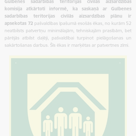
Gulbenes sadarbības teritorijas civilās aizsardzības
komisija atkārtoti informē, ka saskaņā ar Gulbenes
sadarbības teritorijas civilās aizsardzības plānu ir
apsekotas 72
pašvaldības īpašumā esošās ēkas, no kurām 52
neatbilsts patvertņu minimālajām, tehniskajām prasībām, bet
pārējās atbilst daļēji, pašvaldībai turpinot pielāgošanas un
sakārtošanas darbus. Šīs ēkas ir marķētas ar patvertnes zīmi.