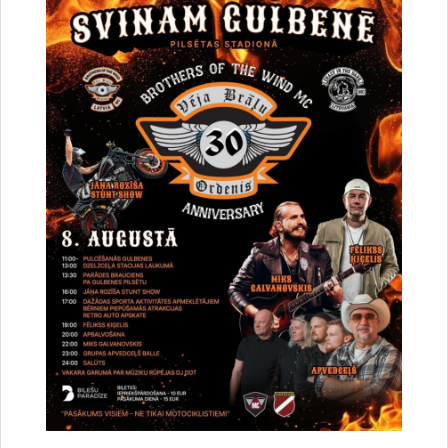
"Pansionāts" (
VSAC "Latgale" filiāle "Litene")
, Litene, Litenes
pagasts, Gulbenes novads, LV-4405; Skolas iela 2 (bijušās
Litenes pamatskolas ēka), Litene, Litenes pagasts, Gulbenes
novads, LV-4405; "Jaungulbenes Alejas" (sociālās aprūpes
centrs), Jaungulbene, Jaungulbenes pagasts, Gulbenes
novads, LV-4420; "Pamatskola" (bijušās pamatskolas ēka),
Druviena, Druvienas pagasts, Gulbenes novads, LV-4426;
Skolas iela 1 (bijušās Galgauskas pamatskolas ēka),
Galgauska, Galgauskas pagasts, Gulbenes novads, LV-4428;
O. Kalpaka iela 60A (Gulbenes novada bibliotēka), Gulbene,
Gulbenes novads, LV-4401.
Patvertnes zīme ir zīme, kas norāda, ka apdraudējuma
gadījumā šajā ēkā ir pieejama patvēruma vieta! Ikdienā, ja
nepastāv apdraudējums, patvērumam paredzētās telpas nav
pieejamas apmeklētājiem.