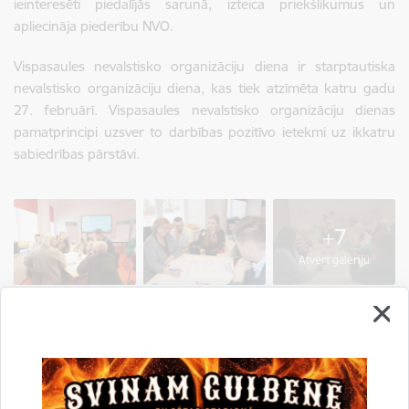
ieinteresēti piedalījās sarunā, izteica priekšlikumus un
apliecināja piederību NVO.
Vispasaules nevalstisko organizāciju diena ir starptautiska
nevalstisko organizāciju diena, kas tiek atzīmēta katru gadu
27. februārī. Vispasaules nevalstisko organizāciju dienas
pamatprincipi uzsver to darbības pozitīvo ietekmi uz ikkatru
sabiedrības pārstāvi.
+7
Atvērt galeriju
Saistītas tēmas