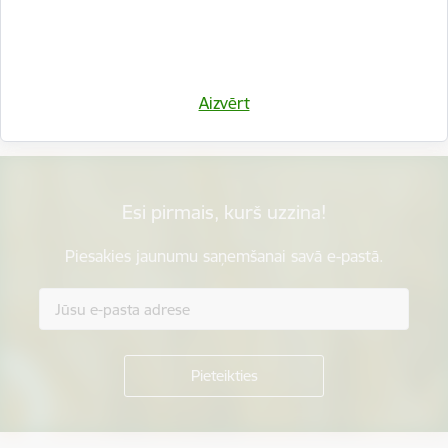
Vai šī informācija bija noderīga?
Aizvērt
Sniegt atsauksmi
Esi pirmais, kurš uzzina!
Piesakies jaunumu saņemšanai savā e-pastā.
Kājene