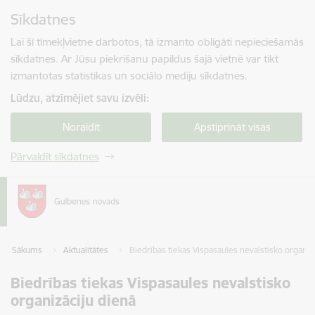
Pāriet uz lapas saturu
Sīkdatnes
Spied
lai meklētu
Enter
Lai šī tīmekļvietne darbotos, tā izmanto obligāti nepieciešamās
sīkdatnes. Ar Jūsu piekrišanu papildus šajā vietnē var tikt
izmantotas statistikas un sociālo mediju sīkdatnes.
Lūdzu, atzīmējiet savu izvēli:
Noraidīt
Apstiprināt visas
Pārvaldīt sīkdatnes
Sākums
Aktualitātes
Biedrības tiekas Vispasaules nevalstisko organiz
Biedrības tiekas Vispasaules nevalstisko
organizāciju dienā