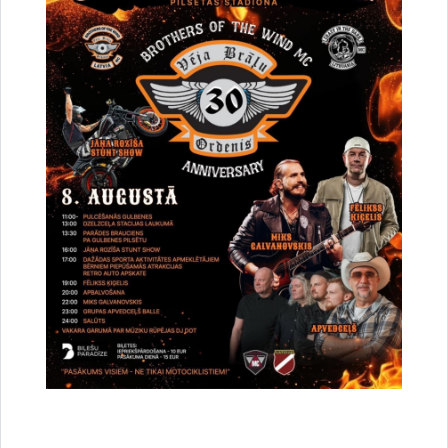
Aktualitātes:
NVO
Sabiedrība
Drukāt lapu
Dalīties