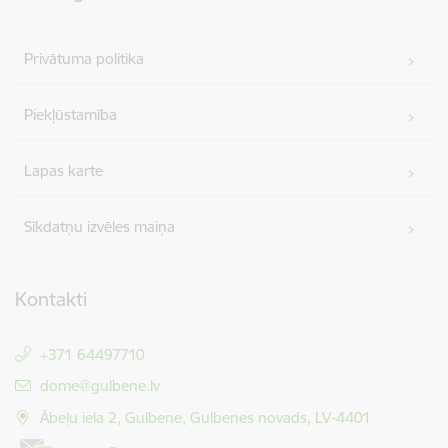
Privātuma politika
Piekļūstamība
Lapas karte
Sīkdatņu izvēles maiņa
Kontakti
+371 64497710
E-pasts:
dome@gulbene.lv
Ābeļu iela 2, Gulbene, Gulbenes novads, LV-4401