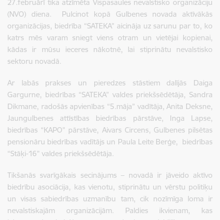
27.februārī tika atzīmēta Vispasaules nevalstisko organizāciju
(NVO) diena. Pulcinot kopā Gulbenes novada aktīvākās
organizācijas, biedrība “SATEKA” aicināja uz sarunu par to, ko
katrs mēs varam sniegt viens otram un vietējai kopienai,
kādas ir mūsu ieceres nākotnē, lai stiprinātu nevalstisko
sektoru novadā.
Ar labās prakses un pieredzes stāstiem dalījās Daiga
Gargurne, biedrības “SATEKA” valdes priekšsēdētāja, Sandra
Dikmane, radošās apvienības “5.māja” vadītāja, Anita Deksne,
Jaungulbenes attīstības biedrības pārstāve, Inga Lapse,
biedrības “KAPO” pārstāve, Aivars Circens, Gulbenes pilsētas
pensionāru biedrības vadītājs un Paula Leite Berģe, biedrības
“Stāķi-16” valdes priekšsēdētāja.
Tikšanās svarīgākais secinājums – novadā ir jāveido aktīvo
biedrību asociācija, kas vienotu, stiprinātu un vērstu politiķu
un visas sabiedrības uzmanību tam, cik nozīmīga loma ir
nevalstiskajām organizācijām. Paldies ikvienam, kas