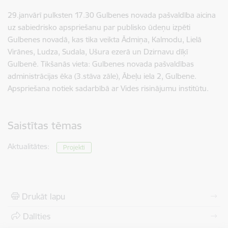
29.janvārī pulksten 17.30 Gulbenes novada pašvaldība aicina
uz sabiedrisko apspriešanu par publisko ūdeņu izpēti
Gulbenes novadā, kas tika veikta Ādmiņa, Kalmodu, Lielā
Virānes, Ludza, Sudala, Ušura ezerā un Dzirnavu dīķī
Gulbenē. Tikšanās vieta: Gulbenes novada pašvaldības
administrācijas ēka (3.stāva zāle), Ābeļu iela 2, Gulbene.
Apspriešana notiek sadarbībā ar Vides risinājumu institūtu.
Saistītas tēmas
Aktualitātes:
Projekti
Drukāt lapu
Dalīties