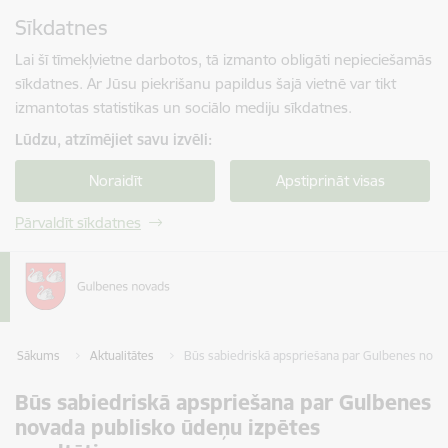
Pāriet uz lapas saturu
Sīkdatnes
Spied
lai meklētu
Enter
Lai šī tīmekļvietne darbotos, tā izmanto obligāti nepieciešamās
sīkdatnes. Ar Jūsu piekrišanu papildus šajā vietnē var tikt
izmantotas statistikas un sociālo mediju sīkdatnes.
Lūdzu, atzīmējiet savu izvēli:
Noraidīt
Apstiprināt visas
Pārvaldīt sīkdatnes
Sākums
Aktualitātes
Būs sabiedriskā apspriešana par Gulbenes novad
Būs sabiedriskā apspriešana par Gulbenes
novada publisko ūdeņu izpētes