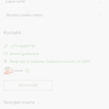
Lapas karte
Sīkdatņu izvēles maiņa
Kontakti
+371 64497710
E-pasts:
dome@gulbene.lv
Ābeļu iela 2, Gulbene, Gulbenes novads, LV-4401
Visi kontakti
Sekojiet mums