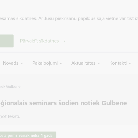
iešamās sīkdatnes. Ar Jūsu piekrišanu papildus šajā vietnē var tikt i
Pārvaldīt sīkdatnes
Novads
Pakalpojumi
Aktualitātes
Kontakti
tiek Gulbenē
ģionālais seminārs šodien notiek Gulbenē
ņot tekstu
cēts
pirms vairāk nekā 1 gada