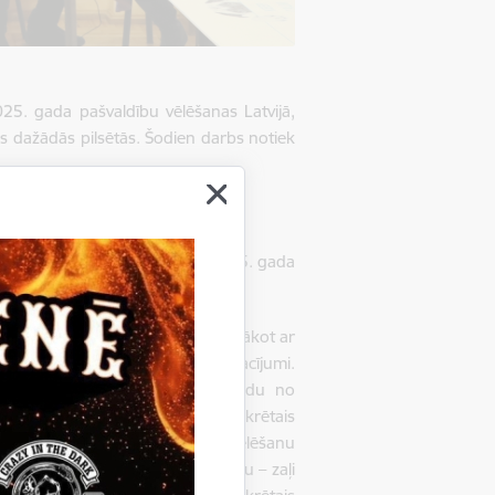
025. gada pašvaldību vēlēšanas Latvijā,
us dažādās pilsētās. Šodien darbs notiek
oti, ņemot vērā, ka, sākot ar 2025. gada
mi.
b biļeteniem, kas tiks ieviesti, sākot ar
skats, kā arī aizpildīšanas nosacījumi.
em īpaši izcelt, vai arī pret kādu no
erasts, ka kandidātus, kurus konkrētais
i izsvītrot. Atbilstoši jaunajam vēlēšanu
un vēlētājs varēs aizkrāsot vienu – zaļi