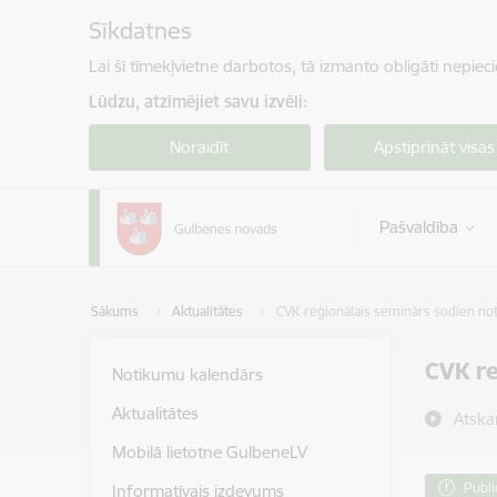
Pāriet uz lapas saturu
Sīkdatnes
Lai šī tīmekļvietne darbotos, tā izmanto obligāti nepiec
Lūdzu, atzīmējiet savu izvēli:
Noraidīt
Apstiprināt visas
Pašvaldība
Sākums
Aktualitātes
CVK reģionālais seminārs šodien no
CVK re
Notikumu kalendārs
Aktualitātes
Atska
Mobilā lietotne GulbeneLV
Publi
Informatīvais izdevums