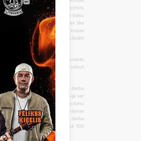
– sarkani krāsoto lauciņu, ja konkrētais
ja būs pieejama katrā vēlēšanu iecirknī,
ma, lai nodrošinātu automātisku balsu
i, vienāda veida balsošanas zīmes tiks
da Saeimas vēlēšanās, gan arī Eiropas
am vēlēšanu iecirknim tiks nodrošināts
vēlēšanu iecirkņus, lai tādējādi nonāktu
viena vēlēšanu iecirkņa darbu nodrošinot
ai efektivizētu vēlēšanu iecirkņu darba
ietai, pašvaldības vēlēšanu komisija var
anā. Noteikts, ka izbraukuma balsošanu
eiktajām prasībām, ieskaitot balsošanas
teriāltehnisko aprīkojumu, kā arī darba
 vēlēšanās ir nobalsojuši mazāk nekā 100