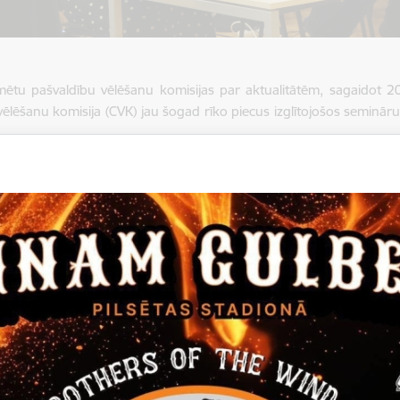
mētu pašvaldību vēlēšanu komisijas par aktualitātēm, sagaidot 2
vēlēšanu komisija (CVK) jau šogad rīko piecus izglītojošos seminār
u vēlēšanas Latvijā notiks 2025. gada 7. jūnijā.
ēts Centrālās vēlēšanu komisijas mājaslapā, šādi semināri tiek rīk
u vēlēšanām Latvijā vēlēšanu rīkošanā tiek ieviesti būtiski jaunināju
u pārstāvji semināros tiek informēti par jaunajām vēlēšanu zīmēm je
a pašvaldību vēlēšanām. Tiks mainīts vēlēšanu zīmju vizuālais iz
 izmaiņas skars tos vēlētājus, kuri vēlēsies kādu no kandidāti
em izvēlētajā sarakstā paust negatīvu attieksmi. Līdz šim bija pi
 īpaši atbalsta, varēja atzīmēt ar “+” zīmi, bet nevēlamos – vienkārš
elim, līdzās katra kandidāta vārdam būs divi dažādu krāsu lauciņi, 