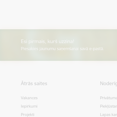
Esi pirmais, kurš uzzina!
Piesakies jaunumu saņemšanai savā e-pastā.
Kājene
Ātrās saites
Noderīg
Vakances
Privātuma
Iepirkumi
Piekļūsta
Projekti
Lapas kar