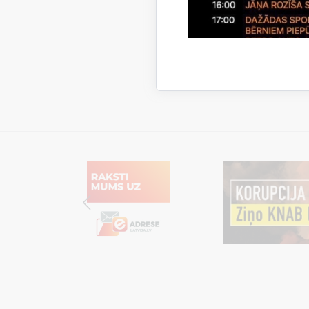
Saistī
Aktualitāt