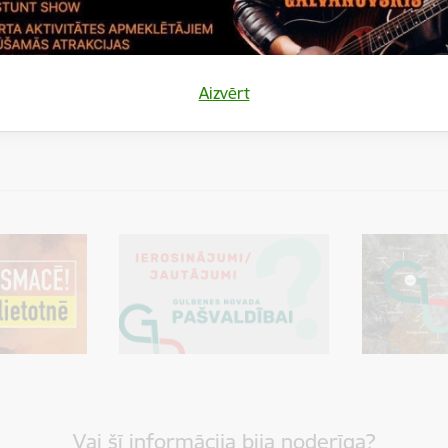
tas tēmas
es:
Aizvērt
CVK
Pašvaldību vēlēšanas 2025
Vai šī informācija bija noderīga?