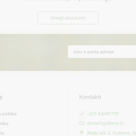
Sniegt atsauksmi
i
Kontakti
 politika
+371 64497710
E-pasts:
dome@gulbene.lv
mība
Ābeļu iela 2, Gulbene, 
te