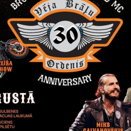
auciņu, ja īpaši atbalstīs kādu kandidātu, vai arī aizkrāsot otru 
 šķitīs nepieņemams. Jauno vēlēšanu zīmju aizpildīšanas instrukci
lēšanu nodalījumā. Šāda vēlēšanu zīmes modeļa maiņa nepiecieša
u turpmākajās vēlēšanās, kā arī tautas nobalsošanās. Respektīv
as gan 2025.gadā gaidāmajās pašvaldību vēlēšanās, gan 2026.ga
a vēlēšanās, kas notiks 2029.gadā. Vēlēšanu nodrošināšanai katr
 un iegādātā tehnika tiks nodota pašvaldībām.
valdību pārstāvji tiek informēti par iespējām organizēt izbraukuma 
 tuvāk vēlētājiem, kā arī organizēt iecirkņu dalīšanu, respektīvi, 
ādās vienas pašvaldības adresēs.
stiprinājusi “Izbraukuma balsošanas instrukciju”, nosakot, ka, l
iju, un nodrošinātu balsošanas iespējas tuvāk vēlētāju atrašanās v
vēlēšanu iecirkņa darba organizēšanu papildus izbraukuma balsoš
izēt telpās, kas ir iekārtotas atbilstoši normatīvajos aktos not
u, vēlēšanu telpas un vēlēšanu materiālu drošību, nepieciešamo ma
bas prasības. Īpaši aktuāli tas ir vēlēšanu iecirkņos, kur pēdējās