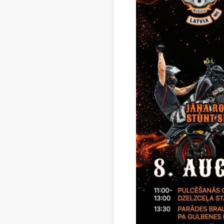
krāsoto l
kandidāts
katrā vē
skaitīšan
izmantot
Parlament
skeneris,
Tāpat paš
iespējami
divās daž
CVK ir ap
organizāc
lemt par 
var organ
aizklātīb
aizsardzī
vēlētāji.