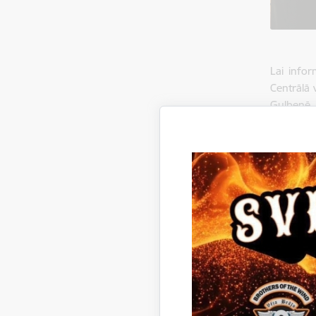
Lai infor
Centrālā 
Gulbenē.
Pašvaldīb
Kā inform
pašvaldīb
Pašvaldīb
2025. gad
Galvenās
kandidāti
balsotājs
zīmes mod