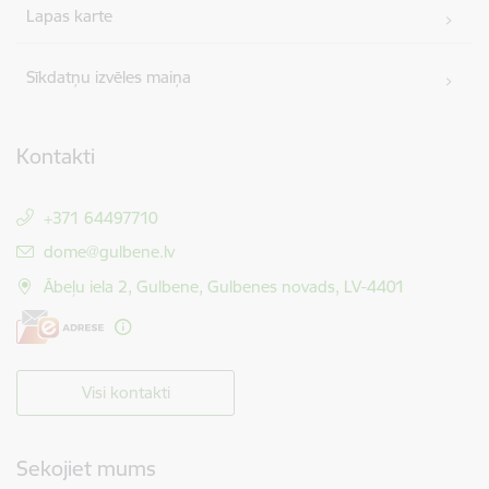
Lapas karte
Sīkdatņu izvēles maiņa
Kontakti
+371 64497710
E-pasts:
dome@gulbene.lv
Ābeļu iela 2, Gulbene, Gulbenes novads, LV-4401
Visi kontakti
Sekojiet mums