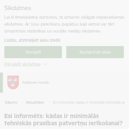
Pāriet uz lapas saturu
Sīkdatnes
Spied
lai meklētu
Enter
Lai šī tīmekļvietne darbotos, tā izmanto obligāti nepieciešamās
sīkdatnes. Ar Jūsu piekrišanu papildus šajā vietnē var tikt
izmantotas statistikas un sociālo mediju sīkdatnes.
Lūdzu, atzīmējiet savu izvēli:
Noraidīt
Apstiprināt visas
Pārvaldīt sīkdatnes
Sākums
Aktualitātes
Esi informēts: kādas ir minimālās tehniskās pras
Esi informēts: kādas ir minimālās
tehniskās prasības patvertņu ierīkošanai?