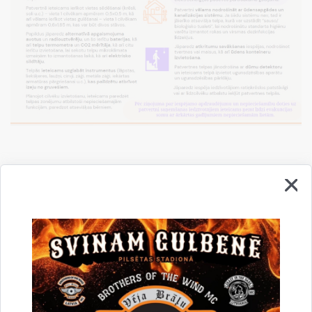
Saistītas tēmas
Aktualitātes:
Civilā aizsardzība
Sabiedrība
Drukāt lapu
Dalīties