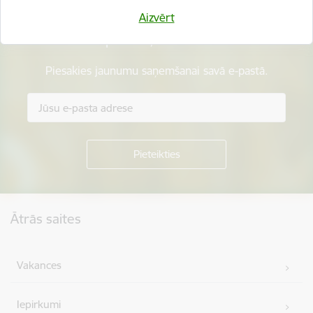
Aizvērt
Esi pirmais, kurš uzzina!
Piesakies jaunumu saņemšanai savā e-pastā.
Kājene
Ātrās saites
Vakances
Iepirkumi