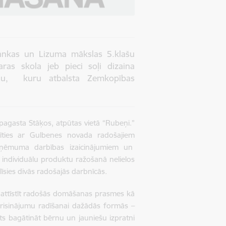
ankas un Lizuma mākslas 5.klašu
as skola jeb pieci soļi dizaina
ciju, kuru atbalsta Zemkopības
 pagasta Stāķos, atpūtas vietā “Rubeņi.”
īties ar Gulbenes novada radošajiem
zņēmuma darbības izaicinājumiem un
ndividuālu produktu ražošanā nelielos
sies divās radošajās darbnīcās.
 attīstīt radošās domāšanas prasmes kā
u risinājumu radīšanai dažādās formās –
ts bagātināt bērnu un jauniešu izpratni