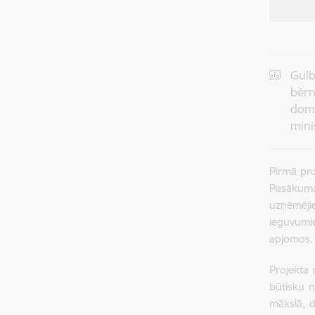
Gul
bēr
dom
mini
Pirmā pro
Pasākuma
uzņēmēji
ieguvumi
apjomos. 
Projekta 
būtisku n
mākslā, d