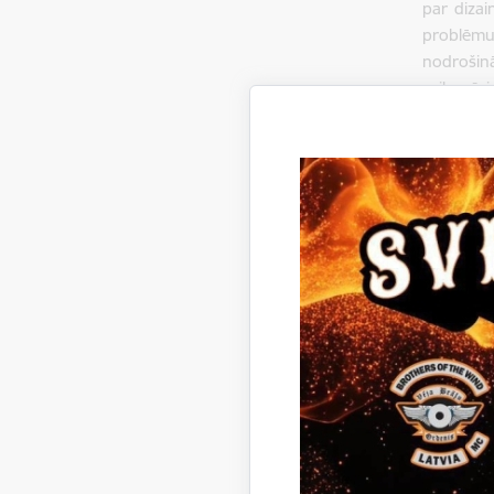
par dizai
problēmu
nodrošinā
veiksmīgi
jauniešu 
domāšana