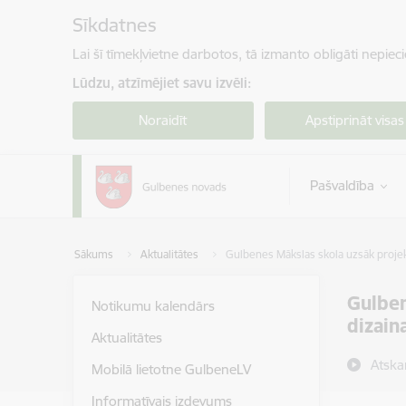
Pāriet uz lapas saturu
Sīkdatnes
Lai šī tīmekļvietne darbotos, tā izmanto obligāti nepiec
Lūdzu, atzīmējiet savu izvēli:
Noraidīt
Apstiprināt visas
Pašvaldība
Sākums
Aktualitātes
Gulbenes Mākslas skola uzsāk projekt
Gulben
Notikumu kalendārs
dizain
Aktualitātes
Atska
Mobilā lietotne GulbeneLV
Informatīvais izdevums