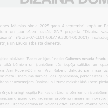
benes Mākslas skola 2025.gada 4.septembrī kopā ar R
niem un jauniešiem uzsāk GNP projekta “Dizaina vasar
āšanā” (Nr.25-07-CL01-C0LA19.2204-000001) realizā
strija un Lauku atbalsta dienests.
jekta aktivitāte “Radīts ar izjūtu” notiks Gulbenes novada Stradu
 laikā bērniem un jauniešiem būs iespēja satikties un iepaz
em Alisi Rubeni-Dūni un Arvi Rubeni, diskutēt par maza u
em maza uzņēmuma darbībā, ideju ģenerēšanā, personalizētu un i
Kopā ar uzņēmējiem Rankas un Lizuma mākslas klašu bērni piedalī
mērķis ir sniegt iespēju Rankas un Lizuma bērniem un jauniešiem
osacījumu jaunu ideju radīšanai, problēmu risināšanai, inovatīv
izainā, uzņēmējdarbībā un ikdienas dzīvē. Projekta ietvaros plāno