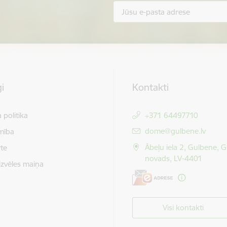
i
Kontakti
 politika
+371 64497710
E-pasts:
dome@gulbene.lv
mība
Ābeļu iela 2, Gulbene, 
te
novads, LV-4401
izvēles maiņa
Visi kontakti