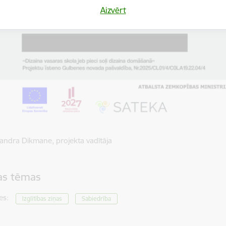
Aizvērt
andra Dikmane, projekta vadītāja
tas tēmas
es:
Izglītības ziņas
Sabiedrība