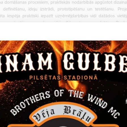
na domāšanas procesiem, praktiskās nodarbībās apgūstot dizaina
 definēšanu, ideju izstrādi, prototipēšanu un testēšanu. Proj
ta iespēja praktiski iepazīt uzņēmējdarbības vidi dažādos viet
em uzņēmējiem par ceļu no idejas līdz gatavam produktam. Realiz
jēgpilna brīvā laika pavadīšana, rosināta apzināta nākotnes un k
s prasmes.