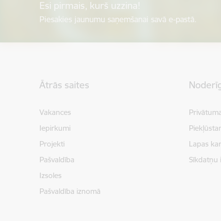
Esi pirmais, kurš uzzina!
Piesakies jaunumu saņemšanai savā e-pastā.
Kājene
Ātrās saites
Noderīg
Vakances
Privātuma
Iepirkumi
Piekļūsta
Projekti
Lapas kar
Pašvaldība
Sīkdatņu 
Izsoles
Pašvaldība iznomā