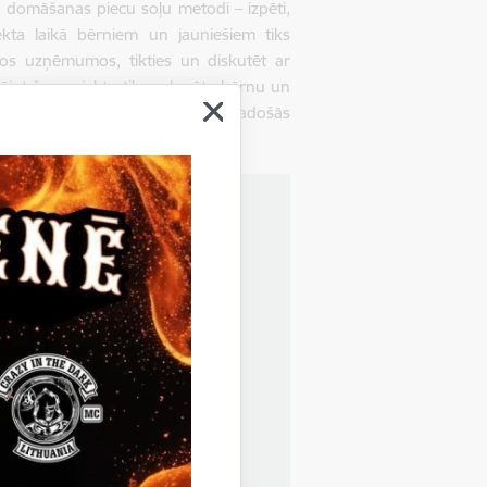
 domāšanas piecu soļu metodi – izpēti,
ekta laikā bērniem un jauniešiem tiks
ējos uzņēmumos, tikties un diskutēt ar
ējot šo projektu tiks sekmēta bērnu un
arjeras plānošana, pilnveidotas radošās