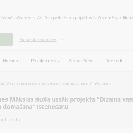
iešamās sīkdatnes. Ar Jūsu piekrišanu papildus šajā vietnē var tikt i
Pārvaldīt sīkdatnes
Novads
Pakalpojumi
Aktualitātes
Kontakti
a “Dizaina vasaras skola jeb pieci soļi dizaina domāšanā” īstenošanu
es Mākslas skola uzsāk projekta “Dizaina vasar
a domāšanā” īstenošanu
ņot tekstu