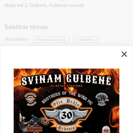
Ābeļu ielā 2, Gulbenē, Gulbenes novadā.
Saistītas tēmas
Aktualitātes:
Rūpnieciskā zveja
Sabiedrība
Drukāt lapu
Dalīties