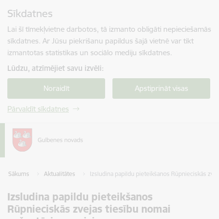
Pāriet uz lapas saturu
Sīkdatnes
Spied
lai meklētu
Enter
Lai šī tīmekļvietne darbotos, tā izmanto obligāti nepieciešamās
sīkdatnes. Ar Jūsu piekrišanu papildus šajā vietnē var tikt
izmantotas statistikas un sociālo mediju sīkdatnes.
Lūdzu, atzīmējiet savu izvēli:
Noraidīt
Apstiprināt visas
Pārvaldīt sīkdatnes
Sākums
Aktualitātes
Izsludina papildu pieteikšanos Rūpnieciskās zvej
Izsludina papildu pieteikšanos
Rūpnieciskās zvejas tiesību nomai