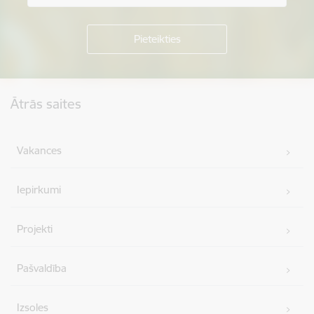
Kājene
Ātrās saites
Vakances
Iepirkumi
Projekti
Pašvaldība
Izsoles