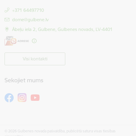
+371 64497710
E-pasts:
dome@gulbene.lv
Ābeļu iela 2, Gulbene, Gulbenes novads, LV-4401
Visi kontakti
Sekojiet mums
© 2026 Gulbenes novada pašvaldība, publicētā satura visas tiesības