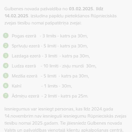
Gulbenes novada pašvaldība no
03.02.2025. līdz
14.02.2025
. izsludina papildu pieteikšanos Rūpnieciskās
zvejas tiesību nomai pašpatēriņa zvejai:
Pogas ezerā - 3 limits - katrs pa 30m,
Sprīvuļu ezerā - 5 limiti - katrs pa 30m,
Lazdaga ezerā - 3 limiti - katrs pa 30m,
Ludza ezerā - 10 limiti - zivju murdi 30m,
Mezīša ezerā - 5 limiti - katrs pa 30m,
Kalnī - 1 limits - 30m,
Ādmiņu ezerā - 2 limiti - katrs pa 25m.
Iesniegumus var iesniegt personas, kas līdz 2024.gada
14.novembrim nav iesnieguši iesniegumu Rūpnieciskās zvejas
tiesību nomai 2025.gadam. Tie jāiesniedz Gulbenes novada
Valsts un pašvaldības vienotajā klientu apkalpošanas centrā,