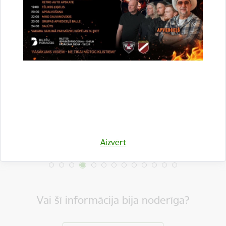
Drukāt lapu
Dalīties
Aizvērt
Vai šī informācija bija noderīga?