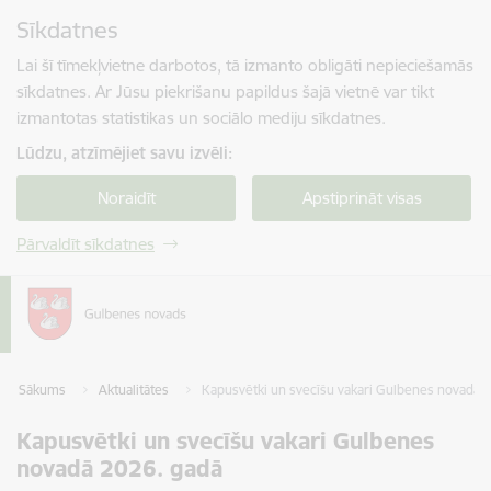
Pāriet uz lapas saturu
Sīkdatnes
Spied
lai meklētu
Enter
Lai šī tīmekļvietne darbotos, tā izmanto obligāti nepieciešamās
sīkdatnes. Ar Jūsu piekrišanu papildus šajā vietnē var tikt
izmantotas statistikas un sociālo mediju sīkdatnes.
Lūdzu, atzīmējiet savu izvēli:
Noraidīt
Apstiprināt visas
Pārvaldīt sīkdatnes
Sākums
Aktualitātes
Kapusvētki un svecīšu vakari Gulbenes novadā 
Kapusvētki un svecīšu vakari Gulbenes
novadā 2026. gadā