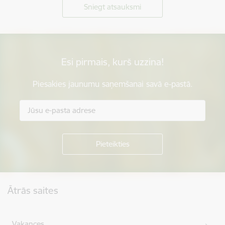
Sniegt atsauksmi
Esi pirmais, kurš uzzina!
Piesakies jaunumu saņemšanai savā e-pastā.
Kājene
Ātrās saites
Vakances