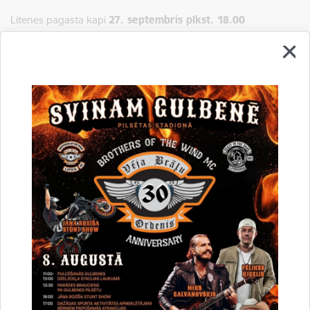
Litenes pagasta kapi
27. septembris plkst. 18.00
Līgo pagasts, Ušuru kapi
19. septembris plkst. 19.00
Rankas pagasta kapi
5. septembris plkst. 18.00
Stāmerienas pagasta kapi
12. septembris plkst. 19.00
Stradu pagasts, Pededzes kapi
26. septembris plkst. 18.00
Tirzas pagasts, Kancēna kapi
6. septembris plkst. 18.00
Saistītas tēmas
Aktualitātes:
Sabiedrība
Kapusvētki 2026