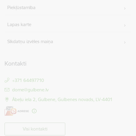
Piekļūstamība
Lapas karte
Sīkdatņu izvēles maiņa
Kontakti
+371 64497710
E-pasts:
dome@gulbene.lv
Ābeļu iela 2, Gulbene, Gulbenes novads, LV-4401
Visi kontakti