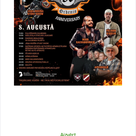
Vai šī informācija bija noderīga?
Sniegt atsauksmi
Aizvērt
Esi pirmais, kurš uzzina!