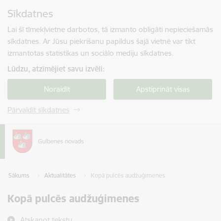
Pāriet uz lapas saturu
Sīkdatnes
Spied
lai meklētu
Enter
Lai šī tīmekļvietne darbotos, tā izmanto obligāti nepieciešamās
sīkdatnes. Ar Jūsu piekrišanu papildus šajā vietnē var tikt
izmantotas statistikas un sociālo mediju sīkdatnes.
Lūdzu, atzīmējiet savu izvēli:
Noraidīt
Apstiprināt visas
Pārvaldīt sīkdatnes
Sākums
Aktualitātes
Kopā pulcēs audžuģimenes
Kopā pulcēs audžuģimenes
Atskaņot tekstu