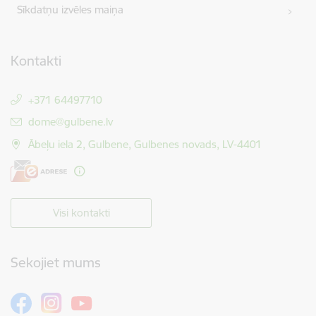
Sīkdatņu izvēles maiņa
Kontakti
+371 64497710
E-pasts:
dome@gulbene.lv
Ābeļu iela 2, Gulbene, Gulbenes novads, LV-4401
Visi kontakti
Sekojiet mums