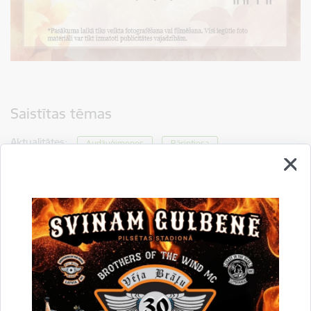
Saistītas tēmas
Aktualitātes:
Audžuģimenes
Bāriņtiesa
Sociālie pakalpojumi
Drukāt lapu
Dalīties