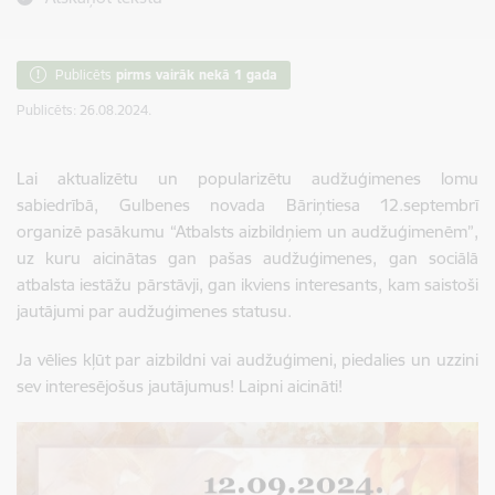
Publicēts
pirms vairāk nekā 1 gada
Publicēts: 26.08.2024.
Lai aktualizētu un popularizētu audžuģimenes lomu
sabiedrībā, Gulbenes novada Bāriņtiesa 12.septembrī
organizē pasākumu “Atbalsts aizbildņiem un audžuģimenēm”,
uz kuru aicinātas gan pašas audžuģimenes, gan sociālā
atbalsta iestāžu pārstāvji, gan ikviens interesants, kam saistoši
jautājumi par audžuģimenes statusu.
Ja vēlies kļūt par aizbildni vai audžuģimeni, piedalies un uzzini
sev interesējošus jautājumus! Laipni aicināti!