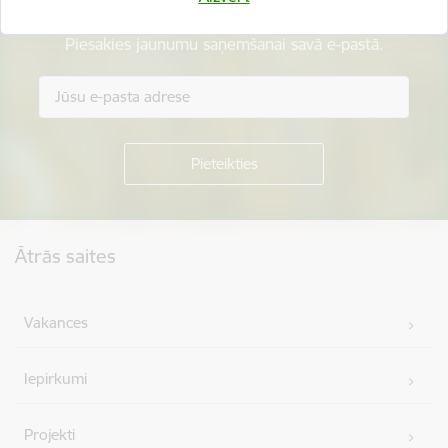
Piesakies jaunumu saņemšanai savā e-pastā.
Kājene
Ātrās saites
Vakances
Iepirkumi
Projekti