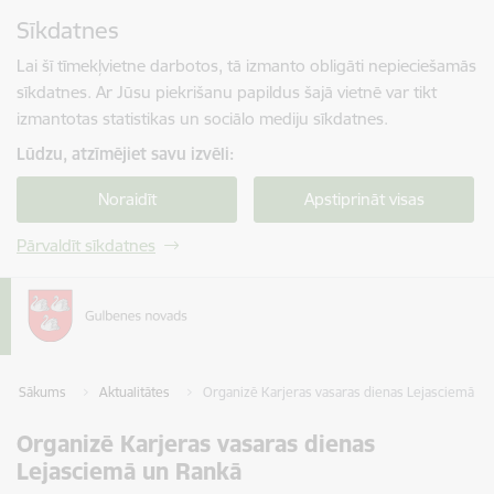
Pāriet uz lapas saturu
Sīkdatnes
Spied
lai meklētu
Enter
Lai šī tīmekļvietne darbotos, tā izmanto obligāti nepieciešamās
sīkdatnes. Ar Jūsu piekrišanu papildus šajā vietnē var tikt
izmantotas statistikas un sociālo mediju sīkdatnes.
Lūdzu, atzīmējiet savu izvēli:
Noraidīt
Apstiprināt visas
Pārvaldīt sīkdatnes
Sākums
Aktualitātes
Organizē Karjeras vasaras dienas Lejasciemā u
Organizē Karjeras vasaras dienas
Lejasciemā un Rankā