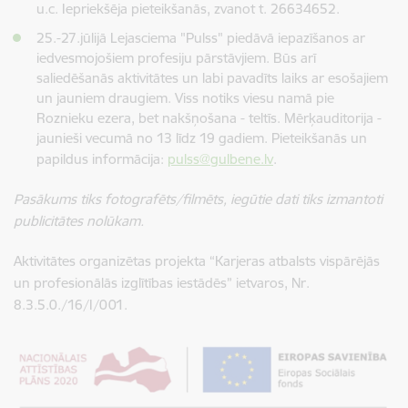
u.c. Iepriekšēja pieteikšanās, zvanot t. 26634652.
25.-27.jūlijā Lejasciema "Pulss" piedāvā iepazīšanos ar
iedvesmojošiem profesiju pārstāvjiem. Būs arī
saliedēšanās aktivitātes un labi pavadīts laiks ar esošajiem
un jauniem draugiem. Viss notiks viesu namā pie
Roznieku ezera, bet nakšņošana - teltīs. Mērķauditorija -
jaunieši vecumā no 13 līdz 19 gadiem. Pieteikšanās un
papildus informācija:
pulss@gulbene.lv
.
Pasākums tiks fotografēts/filmēts, iegūtie dati tiks izmantoti
publicitātes nolūkam.
Aktivitātes organizētas projekta “Karjeras atbalsts vispārējās
un profesionālās izglītības iestādēs” ietvaros, Nr.
8.3.5.0./16/I/001.