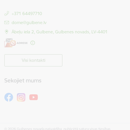
+371 64497710
E-pasts:
dome@gulbene.lv
Ābeļu iela 2, Gulbene, Gulbenes novads, LV-4401
Visi kontakti
Sekojiet mums
© 2026 Gulbenes novada pašvaldība, publicētā satura visas tiesības