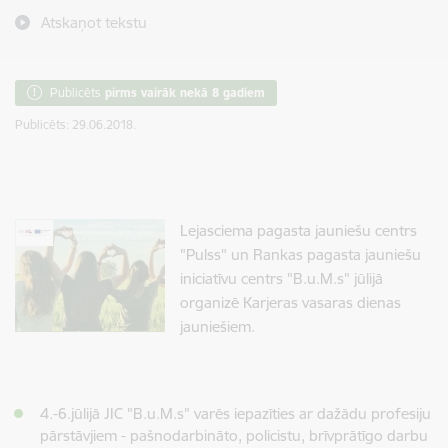
Atskaņot tekstu
Publicēts
pirms vairāk nekā 8 gadiem
Publicēts: 29.06.2018.
Lejasciema pagasta jauniešu centrs
"Pulss" un Rankas pagasta jauniešu
iniciatīvu centrs "B.u.M.s" jūlijā
organizē Karjeras vasaras dienas
jauniešiem.
4.-6.jūlijā JIC "B.u.M.s" varēs iepazīties ar dažādu profesiju
pārstāvjiem - pašnodarbināto, policistu, brīvprātīgo darbu