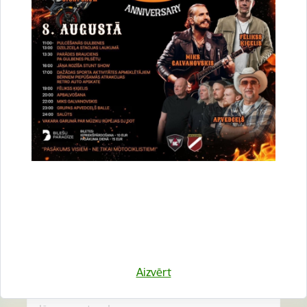
Vai šī informācija bija noderīga?
Sniegt atsauksmi
Esi pirmais, kurš uzzina!
Aizvērt
Piesakies jaunumu saņemšanai savā e-pastā.