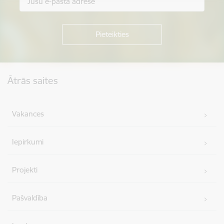
Kājene
Ātrās saites
Vakances
Iepirkumi
Projekti
Pašvaldība