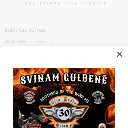
Saistītas tēmas
Aktualitātes:
Projekti
Drukāt lapu
Dalīties