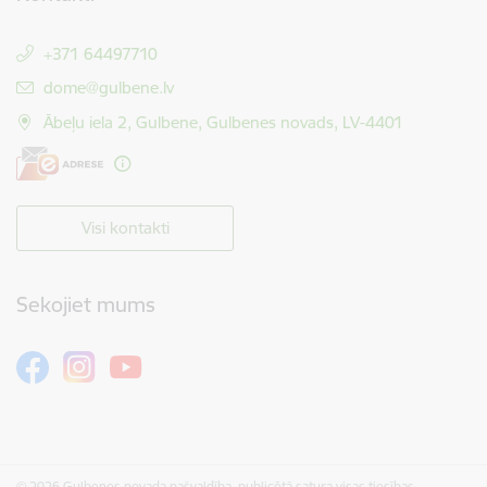
+371 64497710
E-pasts:
dome@gulbene.lv
Ābeļu iela 2, Gulbene, Gulbenes novads, LV-4401
Visi kontakti
Sekojiet mums
© 2026 Gulbenes novada pašvaldība, publicētā satura visas tiesības