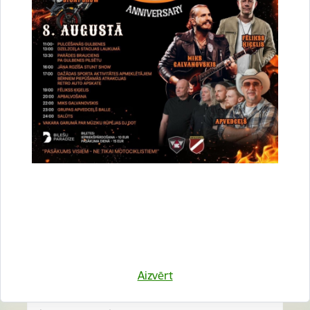
Vai šī informācija bija noderīga?
Sniegt atsauksmi
Esi pirmais, kurš uzzina!
Aizvērt
Piesakies jaunumu saņemšanai savā e-pastā.