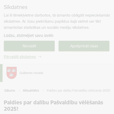
Pāriet uz lapas saturu
Sīkdatnes
Spied
lai meklētu
Enter
Lai šī tīmekļvietne darbotos, tā izmanto obligāti nepieciešamās
sīkdatnes. Ar Jūsu piekrišanu papildus šajā vietnē var tikt
izmantotas statistikas un sociālo mediju sīkdatnes.
Lūdzu, atzīmējiet savu izvēli:
Noraidīt
Apstiprināt visas
Pārvaldīt sīkdatnes
Sākums
Aktualitātes
Paldies par dalību Pašvaldību vēlēšanās 2025!
Paldies par dalību Pašvaldību vēlēšanās
2025!