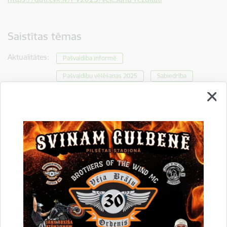
Saistītas tēmas
Aktualitātes:
Pašvaldība informē
Pašvaldību vēlēšanas 2025
Sabiedrība
Drukāt lapu
Dalīties