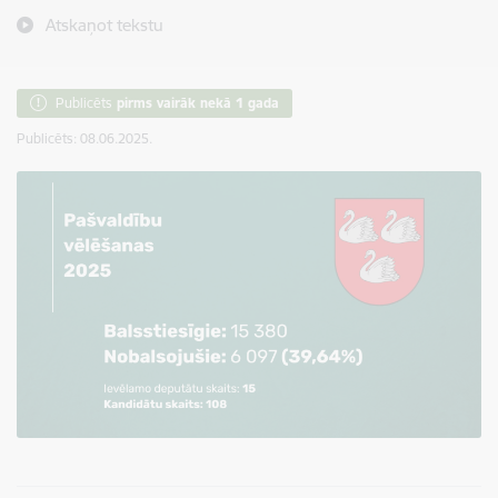
Atskaņot tekstu
Publicēts
pirms vairāk nekā 1 gada
Publicēts: 08.06.2025.