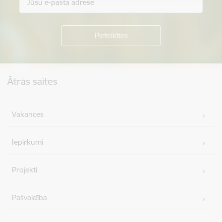
Kājene
Ātrās saites
Vakances
Iepirkumi
Projekti
Pašvaldība