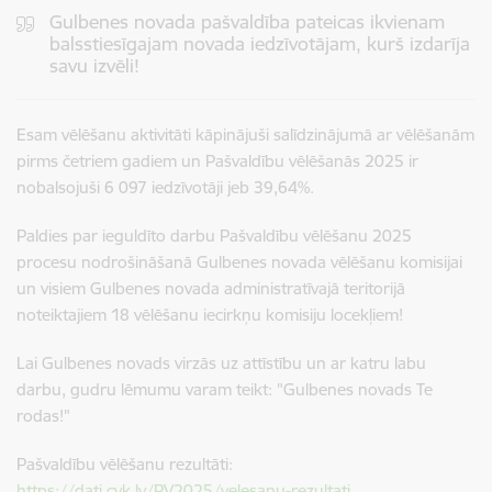
Gulbenes novada pašvaldība pateicas ikvienam
balsstiesīgajam novada iedzīvotājam, kurš izdarīja
savu izvēli!
Esam vēlēšanu aktivitāti kāpinājuši salīdzinājumā ar vēlēšanām
pirms četriem gadiem un Pašvaldību vēlēšanās 2025 ir
nobalsojuši 6 097 iedzīvotāji jeb 39,64%.
Paldies par ieguldīto darbu Pašvaldību vēlēšanu 2025
procesu nodrošināšanā Gulbenes novada vēlēšanu komisijai
un visiem Gulbenes novada administratīvajā teritorijā
noteiktajiem 18 vēlēšanu iecirkņu komisiju locekļiem!
Lai Gulbenes novads virzās uz attīstību un ar katru labu
darbu, gudru lēmumu varam teikt: "Gulbenes novads Te
rodas!"
Pašvaldību vēlēšanu rezultāti:
https://dati.cvk.lv/PV2025/velesanu-rezultati