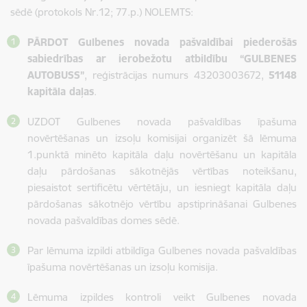
sēdē (protokols Nr.12; 77.p.) NOLEMTS:
PĀRDOT Gulbenes novada pašvaldībai piederošās
sabiedrības ar ierobežotu atbildību “GULBENES
AUTOBUSS”
, reģistrācijas numurs 43203003672,
51148
kapitāla daļas
.
UZDOT Gulbenes novada pašvaldības īpašuma
novērtēšanas un izsoļu komisijai organizēt šā lēmuma
1.punktā minēto kapitāla daļu novērtēšanu un kapitāla
daļu pārdošanas sākotnējās vērtības noteikšanu,
piesaistot sertificētu vērtētāju, un iesniegt kapitāla daļu
pārdošanas sākotnējo vērtību apstiprināšanai Gulbenes
novada pašvaldības domes sēdē.
Par lēmuma izpildi atbildīga Gulbenes novada pašvaldības
īpašuma novērtēšanas un izsoļu komisija.
Lēmuma izpildes kontroli veikt Gulbenes novada