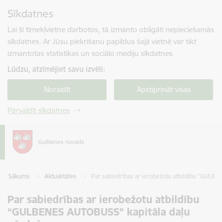
Pāriet uz lapas saturu
Sīkdatnes
Spied
lai meklētu
Enter
Lai šī tīmekļvietne darbotos, tā izmanto obligāti nepieciešamās
sīkdatnes. Ar Jūsu piekrišanu papildus šajā vietnē var tikt
izmantotas statistikas un sociālo mediju sīkdatnes.
Lūdzu, atzīmējiet savu izvēli:
Noraidīt
Apstiprināt visas
Pārvaldīt sīkdatnes
Sākums
Aktualitātes
Par sabiedrības ar ierobežotu atbildību “GULB
Par sabiedrības ar ierobežotu atbildību
“GULBENES AUTOBUSS” kapitāla daļu