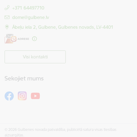
+371 64497710
E-pasts:
dome@gulbene.lv
Ābeļu iela 2, Gulbene, Gulbenes novads, LV-4401
Visi kontakti
Sekojiet mums
© 2026 Gulbenes novada pašvaldība, publicētā satura visas tiesības
aizsargātas.