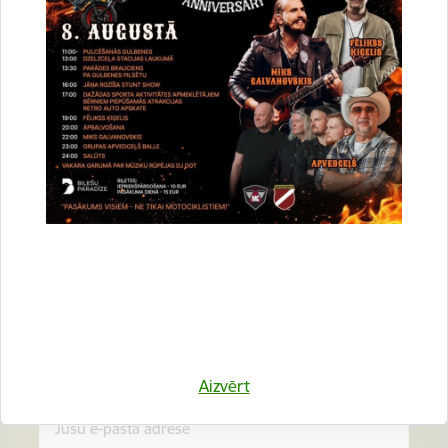
Vai šī informācija bija noderīga?
Sniegt atsauksmi
Esi pirmais, kurš uzzina!
Piesakies jaunumu saņemšanai savā e-pastā.
Aizvērt