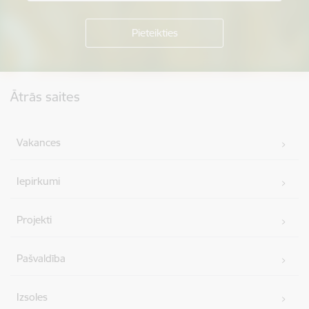
Kājene
Ātrās saites
Vakances
Iepirkumi
Projekti
Pašvaldība
Izsoles