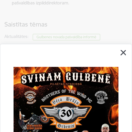
pašvaldības izpilddirektoram.
Saistītas tēmas
Aktualitātes:
Gulbenes novada pašvaldība informē
Drukāt lapu
Dalīties