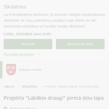
Pāriet uz lapas saturu
Sīkdatnes
Spied
lai meklētu
Enter
Lai šī tīmekļvietne darbotos, tā izmanto obligāti nepieciešamās
sīkdatnes. Ar Jūsu piekrišanu papildus šajā vietnē var tikt
izmantotas statistikas un sociālo mediju sīkdatnes.
Lūdzu, atzīmējiet savu izvēli:
Noraidīt
Apstiprināt visas
Pārvaldīt sīkdatnes
Sākums
Aktualitātes
Projekta "Labākie draugi" pirmā ziņu lapa
Projekta "Labākie draugi" pirmā ziņu lapa
Atskaņot tekstu