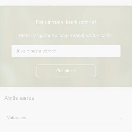
Esi pirmais, kurš uzzina!
Piesakies jaunumu saņemšanai savā e-pastā.
Kājene
Ātrās saites
Vakances