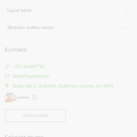
Lapas karte
Sīkdatņu izvēles maiņa
Kontakti
+371 64497710
E-pasts:
dome@gulbene.lv
Ābeļu iela 2, Gulbene, Gulbenes novads, LV-4401
Visi kontakti
Sekojiet mums