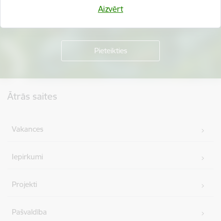
Aizvērt
Kājene
Ātrās saites
Vakances
Iepirkumi
Projekti
Pašvaldība