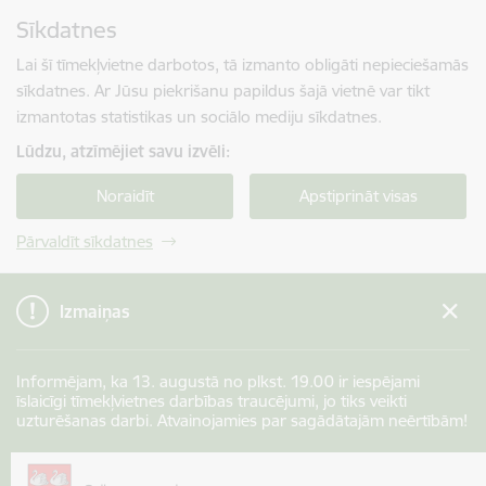
Pāriet uz lapas saturu
Sīkdatnes
Spied
lai meklētu
Enter
Lai šī tīmekļvietne darbotos, tā izmanto obligāti nepieciešamās
sīkdatnes. Ar Jūsu piekrišanu papildus šajā vietnē var tikt
izmantotas statistikas un sociālo mediju sīkdatnes.
Lūdzu, atzīmējiet savu izvēli:
Noraidīt
Apstiprināt visas
Pārvaldīt sīkdatnes
Izmaiņas
Informējam, ka 13. augustā no plkst. 19.00 ir iespējami
īslaicīgi tīmekļvietnes darbības traucējumi, jo tiks veikti
uzturēšanas darbi. Atvainojamies par sagādātajām neērtībām!