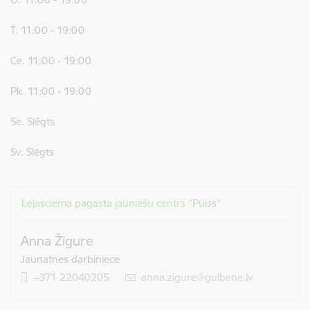
T. 11:00 - 19:00
Ce. 11:00 - 19:00
Pk. 11:00 - 19:00
Se. Slēgts
Sv. Slēgts
Lejasciema pagasta jauniešu centrs “Pulss”
Anna Žīgure
Jaunatnes darbiniece
+371 22040205
E-pasts:
anna.zigure@gulbene.lv