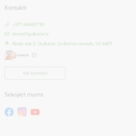
Kontakti
+371 64497710
E-pasts:
dome@gulbene.lv
Ābeļu iela 2, Gulbene, Gulbenes novads, LV-4401
Visi kontakti
Sekojiet mums