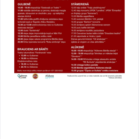
Vai šī informācija bija noderīga?
Sniegt atsauksmi
Esi pirmais, kurš uzzina!
Piesakies jaunumu saņemšanai savā e-pastā.