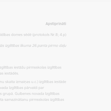
Apstiprināti
aldības domes sēdē
(
protokols Nr.8; 4.p)
jās izglītības likuma 26.panta pirmo daļu
ītības iestāžu pirmsskolas izglītības
as iestādēs.
 skaita izmaiņas u.c.) izglītības iestāde
ada Izglītības pārvaldi par
s grupā. Gulbenes novada Izglītības
ita samazināšanu pirmsskolas izglītības