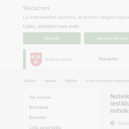
Pāriet uz lapas saturu
Sīkdatnes
Lai šī tīmekļvietne darbotos, tā izmanto obligāti nepiec
Lūdzu, atzīmējiet savu izvēli:
Noraidīt
Apstiprināt visas
Pašvaldība
Sākums
Novads
Izglītība
Ārējie normatīvie regulēju
Noteik
Par novadu
iestāž
Bāriņtiesa
noteik
Būvvalde
Atska
Civilā aizsardzība