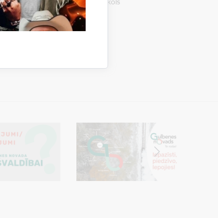
estāžu pirmsskolas grupās” (protokols
)
A.Caunītis