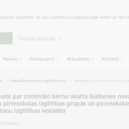
iešamās sīkdatnes. Ar Jūsu piekrišanu papildus šajā vietnē var tikt i
Pārvaldīt sīkdatnes
Novads
Pakalpojumi
Aktualitātes
Kontakti
mi
Pašvaldības lēmumi izglītības jomā
Noteikumi par minimālo bērnu skaitu
umi par minimālo bērnu skaitu Gulbenes nova
u pirmsskolas izglītības grupās un pirmsskolas
šanu izglītības iestādēs
ņot tekstu