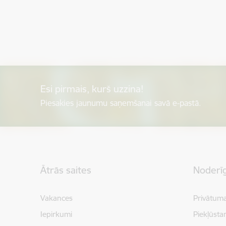
Esi pirmais, kurš uzzina!
Piesakies jaunumu saņemšanai savā e-pastā.
Kājene
Ātrās saites
Noderīg
Vakances
Privātuma
Iepirkumi
Piekļūsta