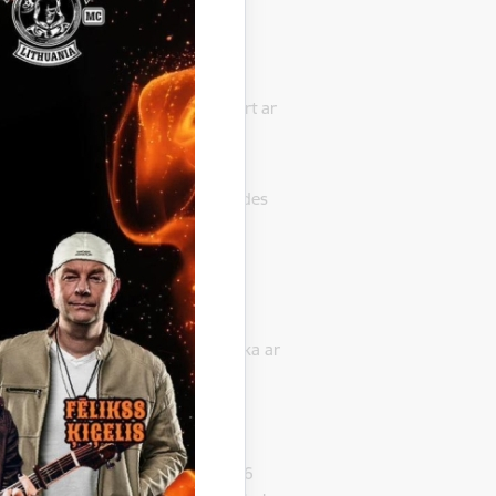
dības pagasta teritorijā var atvērt ar
oģiski medicīniskās komisijas
jamo bērnu skaitu izglītības iestādes
gadam, pamatojoties uz izglītības
ndā reģistrēto bērnu skaitu, nosaka ar
z kārtējā gada 15.jūnijam.
.gada 25.augusta noteikumus Nr.6