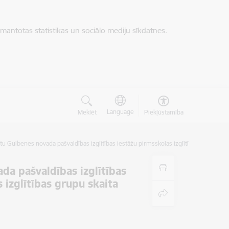
zmantotas statistikas un sociālo mediju sīkdatnes.
Language
Meklēt
Piekļūstamība
 Gulbenes novada pašvaldības izglītības iestāžu pirmsskolas izglītības grupās un p
da pašvaldības izglītības
 izglītības grupu skaita