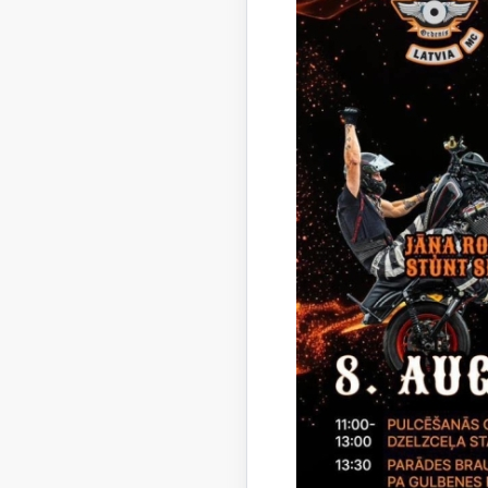
di
tr
Pirmss
ne ma
Speci
atzin
vadītā
III. Pirm
Pirms
iestā
Gulbe
IV. Nosl
Atzīt