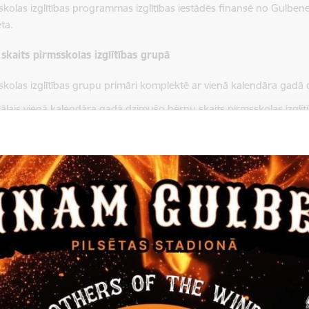
skolas izglītības programmas izglītības iestādēs finansē no Gulben
ta.
 skaits pirmsskolas izglītības grupā
skolas izglītības grupu primāri komplektē ar vienā kalendāra gadā
ālais vienā kalendāra gadā dzimušo bērnu skaits pirmsskolas izglīt
cumā no 1 līdz 2 gadiem - 14;
cumā no 2 līdz 3 gadiem - 16;
cumā no 3 līdz 4 gadiem - 18;
cumā no 4 līdz 5 gadiem -18;
cumā no 5 līdz 6 gadiem - 18;
cumā no 6 līdz 7 gadiem - 18.
glītības iestādē bērnu skaits nav pietiekams, lai nokomplektētu šo 
ktā minētās grupas, izglītības iestāde komplektē grupas, kurās ir
šinot šādu minimālo bērnu skaitu grupā: