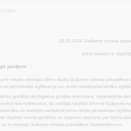
10.11.2022.
28.03.2024. Gulbenes novada pašv
Izdoti saskaņā ar Vispārē
īgie jautājumi
kumi nosaka minimālo bērnu skaitu Gulbenes novada pašvaldības izgl
 un pirmsskolas izglītības grupu skaita noteikšanas kārtību izglītīb
ektīvu apstākļu dēļ (higiēnas prasību ievērošana, neparedzētas bērnu
 ievērot šos noteikumus, tās vadītājs rakstiski informē Gulbenes nov
ciešamību un iespējām samazināt bērnu skaitu pirmsskolas izglītība
lde objektīvi izvērtē apstākļus un sagatavo atzinumu par bērnu ska
 un to iesniedz Gulbenes novada pašvaldības izpilddirektoram.