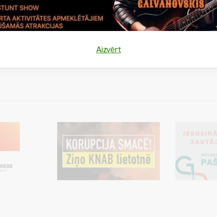
ikumi par minimālo izglītojamo skaitu Gulbenes novada izglītības i
 6.§).
kumi stājas spēkā 2024.gada 1.jūnijā.
Aizvērt
 novada pašvaldības domes priekšsēdētājs
(personiskais paraksts