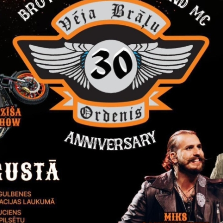
vos kalendāra gados dzimuši bērni - 16;
īs un vairāk kalendāra gados dzimuši bērni- 14.
kolas izglītības grupu kā vienīgo attiecīgajā Gulbenes novada pašval
zāk kā 10 pirmsskolas izglītības vecuma bērniem.
ālās pirmsskolas izglītības programmas apguvei bērnu uzņem pedag
umā ieteiktajā programmā. Vienā pirmsskolas izglītības grupā iekļau
js nosaka atbilstoši ārējiem normatīvajiem aktiem.
sskolas izglītības grupu skaits izglītības iestādē
skolas izglītības grupu skaitu izglītības iestādē nākamajam mācību 
dē uzņemto bērnu skaitu un Valsts izglītības informācijas sistēmā ri
nes novada pašvaldības izpilddirektora rīkojumu, kas tiek izdots līd
ēguma jautājumi
 par spēku zaudējušiem Gulbenes novada pašvaldības domes 2016