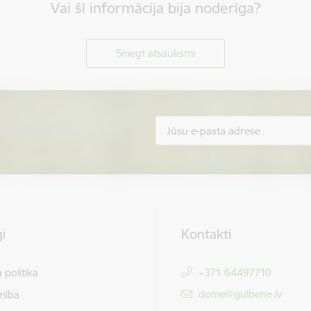
Vai šī informācija bija noderīga?
Sniegt atsauksmi
i
Kontakti
 politika
+371 64497710
E-pasts:
dome@gulbene.lv
mība