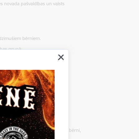
es novada pašvaldības un valsts
 dzimušiem bērniem.
ības grupā:
noteikumu
 dažādos kalendāra gados dzimuši bērni,