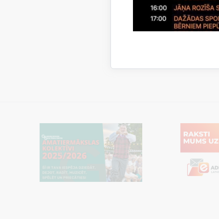
“Note
Nr.12,
Notei
Gulbenes