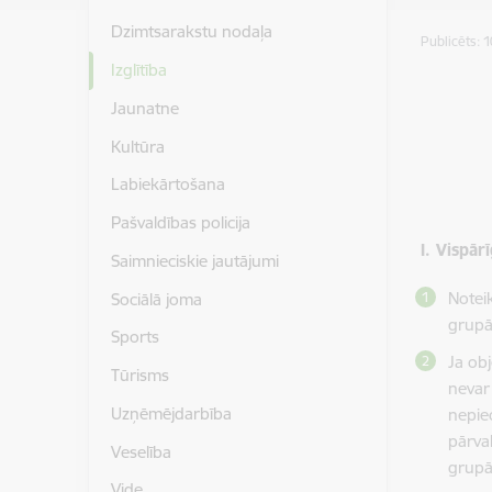
Dzimtsarakstu nodaļa
Publicēts: 
Izglītība
Jaunatne
Kultūra
Labiekārtošana
Pašvaldības policija
I. Vispār
Saimnieciskie jautājumi
Notei
Sociālā joma
grupās
Sports
Ja obj
Tūrisms
nevar
Uzņēmējdarbība
nepie
pārva
Veselība
grupā
Vide