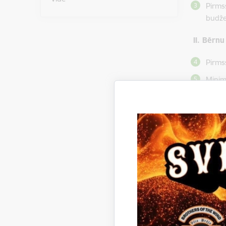
Pirms
budže
II. Bērnu
Pirms
Minim
ve
ve
ve
ve
ve
ve
Ja iz
5.pun
nodro