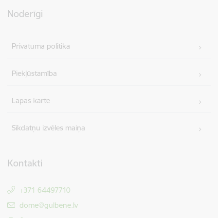
Noderīgi
Privātuma politika
Piekļūstamība
Lapas karte
Sīkdatņu izvēles maiņa
Kontakti
+371 64497710
E-pasts:
dome@gulbene.lv