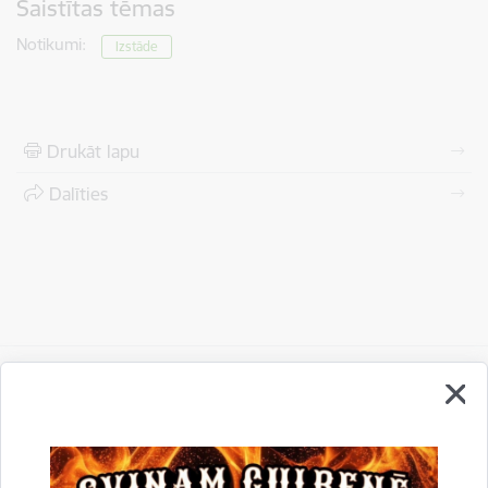
Saistītas tēmas
Notikumi:
Izstāde
Drukāt lapu
Dalīties