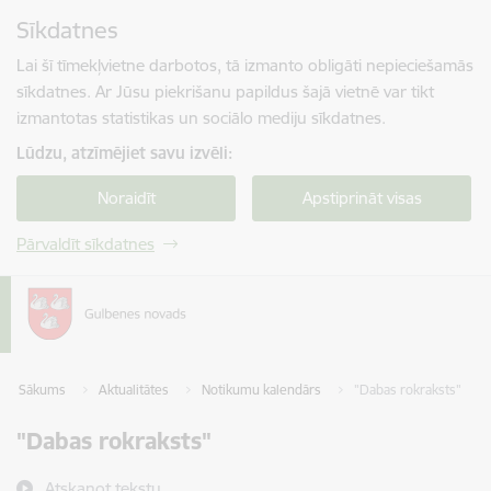
Pāriet uz lapas saturu
Sīkdatnes
Spied
lai meklētu
Enter
Lai šī tīmekļvietne darbotos, tā izmanto obligāti nepieciešamās
sīkdatnes. Ar Jūsu piekrišanu papildus šajā vietnē var tikt
izmantotas statistikas un sociālo mediju sīkdatnes.
Lūdzu, atzīmējiet savu izvēli:
Noraidīt
Apstiprināt visas
Pārvaldīt sīkdatnes
Sākums
Aktualitātes
Notikumu kalendārs
"Dabas rokraksts"
"Dabas rokraksts"
Atskaņot tekstu