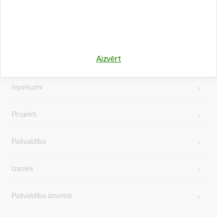
Kājene
Ātrās saites
Aizvērt
Vakances
Iepirkumi
Projekti
Pašvaldība
Izsoles
Pašvaldība iznomā