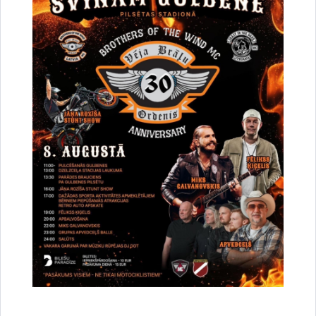
Vai šī informācija bija noderīga?
Sniegt atsauksmi
Esi pirmais, kurš uzzina!
Piesakies jaunumu saņemšanai savā e-pastā.