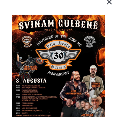
Saistītas tēmas
Notikumi:
Fotoizstādes
Izglītība
Drukāt lapu
Dalīties