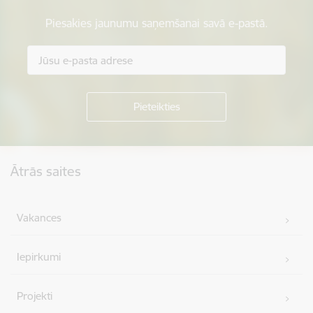
Piesakies jaunumu saņemšanai savā e-pastā.
Kājene
Ātrās saites
Vakances
Iepirkumi
Projekti