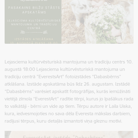
Lejasciema kultūrvēsturiskā mantojuma un tradīciju centrs 10.
augustā 18:00 Lejasciema kultūrvēsturiskā mantojuma un
tradīciju centrā "EverestsArt" fotoizstādes “Dabasbērns”
atklāšana. Izstāde apskatāma būs līdz 26. augustam. Izstādē
“Dabasbērns” varēsiet apskatīt fotogrāfijas, kurās iemūžināti
vietējā zīmola “EverestArt” radītie tērpi, kurus jo īpašākus rada
to valkātāji - bērni un vide ap tiem. Tērpu autore ir Laila Uiska,
kura, iedvesmojoties no sava dēla Everesta mākslas darbiem,
radījusi tērpus, kuru detaļās izmantoti viņa gleznu motīvi.