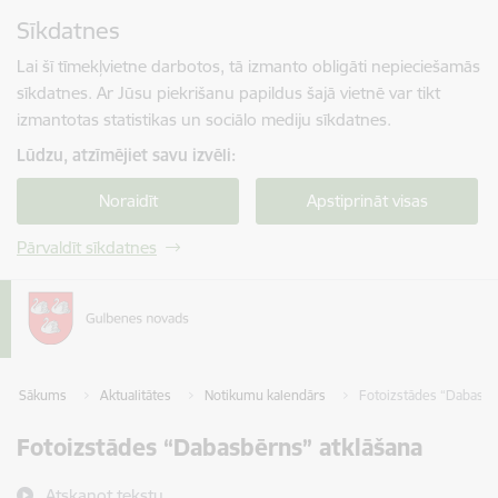
Pāriet uz lapas saturu
Sīkdatnes
Spied
lai meklētu
Enter
Lai šī tīmekļvietne darbotos, tā izmanto obligāti nepieciešamās
sīkdatnes. Ar Jūsu piekrišanu papildus šajā vietnē var tikt
izmantotas statistikas un sociālo mediju sīkdatnes.
Lūdzu, atzīmējiet savu izvēli:
Noraidīt
Apstiprināt visas
Pārvaldīt sīkdatnes
Sākums
Aktualitātes
Notikumu kalendārs
Fotoizstādes “Dabasbē
Fotoizstādes “Dabasbērns” atklāšana
Atskaņot tekstu