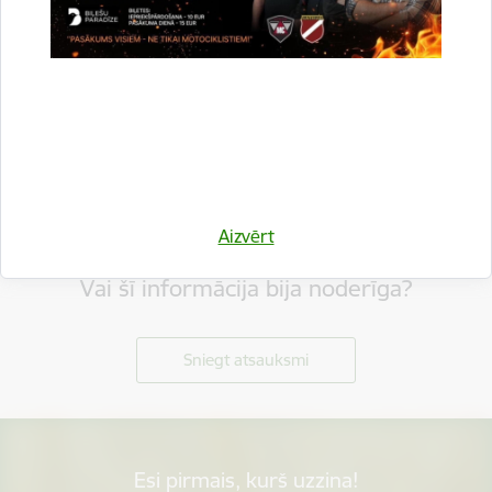
Aizvērt
Vai šī informācija bija noderīga?
Sniegt atsauksmi
Esi pirmais, kurš uzzina!