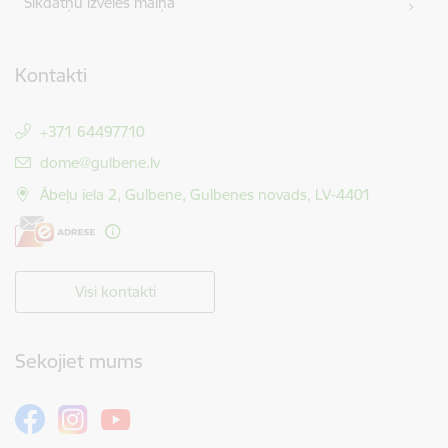
Sīkdatņu izvēles maiņa
Kontakti
+371 64497710
E-pasts:
dome@gulbene.lv
Ābeļu iela 2, Gulbene, Gulbenes novads, LV-4401
Visi kontakti
Sekojiet mums