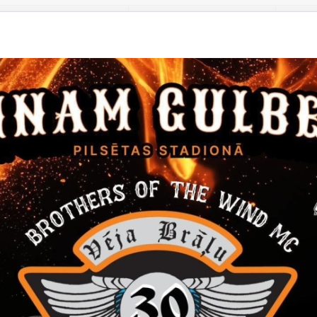
Datums
Laiks
17. maijs, 2025
11.00
not kalendāram
ā 11.00 Stāmerienas tautas namā foto orientēšanas pasākums "Stā
tas tēmas
Kultūra