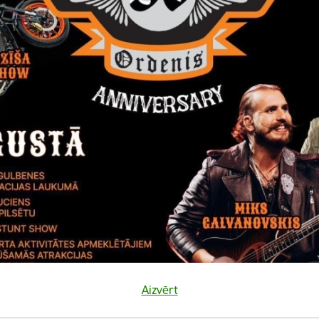
Vai šī informācija bija noderīga?
Sniegt atsauksmi
Aizvērt