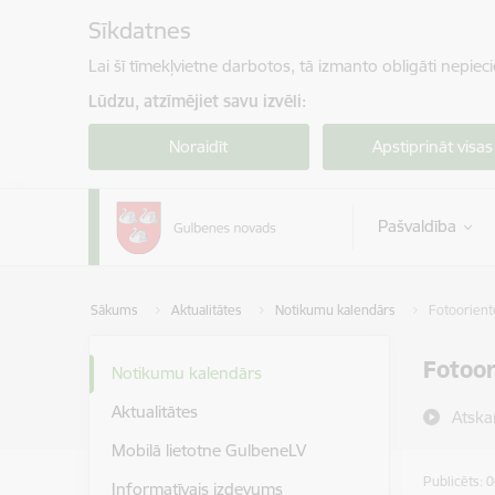
Pāriet uz lapas saturu
Sīkdatnes
Lai šī tīmekļvietne darbotos, tā izmanto obligāti nepiec
Lūdzu, atzīmējiet savu izvēli:
Noraidīt
Apstiprināt visas
Pašvaldība
Sākums
Aktualitātes
Notikumu kalendārs
Fotoorient
Fotoor
Notikumu kalendārs
Aktualitātes
Atska
Mobilā lietotne GulbeneLV
Publicēts: 
Informatīvais izdevums