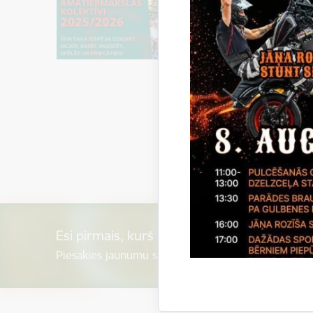
Esi pirmais, kurš uzzina!
Piesakies jaunumu saņemšanai savā e-pastā.