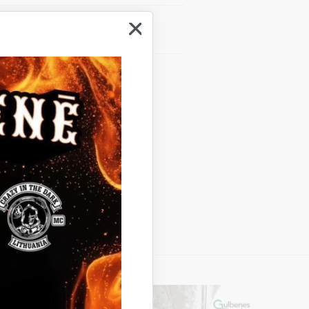
Vieta
Stāmeriena
merienā KUR?"