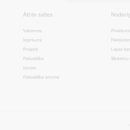
Kājene
Ātrās saites
Noderīg
Vakances
Privātuma
Iepirkumi
Piekļūsta
Projekti
Lapas kar
Pašvaldība
Sīkdatņu 
Izsoles
Pašvaldība iznomā
©