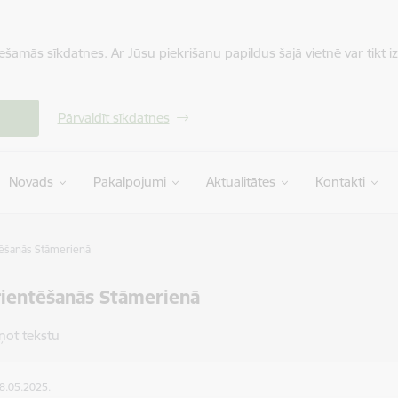
iešamās sīkdatnes. Ar Jūsu piekrišanu papildus šajā vietnē var tikt i
Pārvaldīt sīkdatnes
Novads
Pakalpojumi
Aktualitātes
Kontakti
ēšanās Stāmerienā
ientēšanās Stāmerienā
ņot tekstu
08.05.2025.