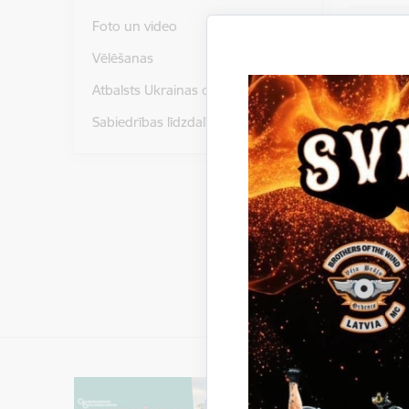
Foto un video
Vēlēšanas
Pievie
Atbalsts Ukrainas civiliedzīvotājiem
Sabiedrības līdzdalība
17. maij
Saistī
Notikumi: