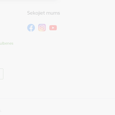
Sekojiet mums
Gulbenes
s.