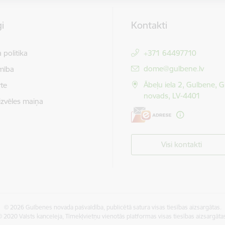
i
Kontakti
 politika
+371 64497710
E-pasts:
dome@gulbene.lv
mība
Ābeļu iela 2, Gulbene, 
te
novads, LV-4401
izvēles maiņa
Visi kontakti
© 2026 Gulbenes novada pašvaldība, publicētā satura visas tiesības aizsargātas.
 2020 Valsts kanceleja, Tīmekļvietņu vienotās platformas visas tiesības aizsargāta