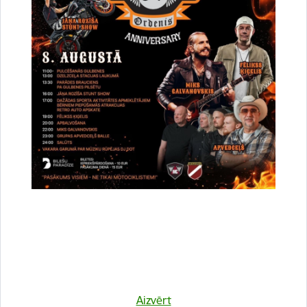
Vai šī informācija bija noderīga?
Sniegt atsauksmi
Esi pirmais, kurš uzzina!
Aizvērt