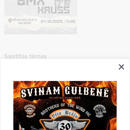
Saistītas tēmas
Notikumi:
Sports
Drukāt lapu
Dalīties