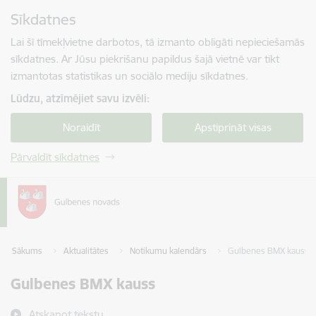
Pāriet uz lapas saturu
Sīkdatnes
Spied
lai meklētu
Enter
Lai šī tīmekļvietne darbotos, tā izmanto obligāti nepieciešamās
sīkdatnes. Ar Jūsu piekrišanu papildus šajā vietnē var tikt
izmantotas statistikas un sociālo mediju sīkdatnes.
Lūdzu, atzīmējiet savu izvēli:
Noraidīt
Apstiprināt visas
Pārvaldīt sīkdatnes
Sākums
Aktualitātes
Notikumu kalendārs
Gulbenes BMX kauss
Gulbenes BMX kauss
Atskaņot tekstu