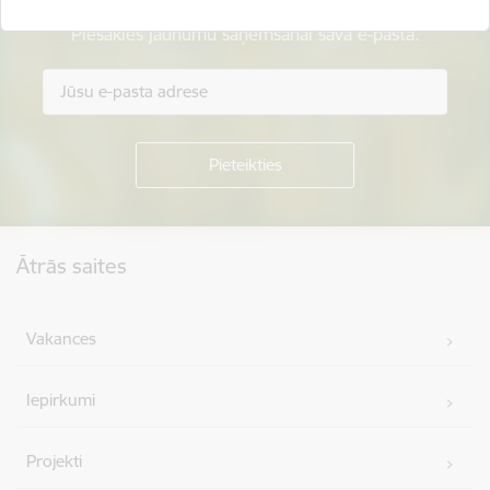
Piesakies jaunumu saņemšanai savā e-pastā.
Kājene
Ātrās saites
Vakances
Iepirkumi
Projekti