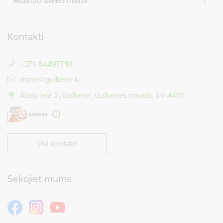
Sīkdatņu izvēles maiņa
Kontakti
+371 64497710
E-pasts:
dome@gulbene.lv
Ābeļu iela 2, Gulbene, Gulbenes novads, LV-4401
Visi kontakti
Sekojiet mums