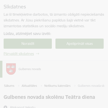
Pāriet uz lapas saturu
Sīkdatnes
Spied
lai meklētu
Enter
Lai šī tīmekļvietne darbotos, tā izmanto obligāti nepieciešamās
sīkdatnes. Ar Jūsu piekrišanu papildus šajā vietnē var tikt
izmantotas statistikas un sociālo mediju sīkdatnes.
Lūdzu, atzīmējiet savu izvēli:
Noraidīt
Apstiprināt visas
Pārvaldīt sīkdatnes
Sākums
Aktualitātes
Notikumu kalendārs
Gulbenes novada skolē
Gulbenes novada skolēnu Teātra diena
Atskaņot tekstu