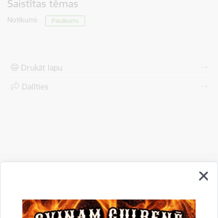
Saistītas tēmas
Notikumi:
Pasākums
Drukāt lapu
Dalīties