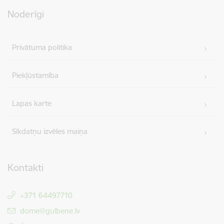
Noderīgi
Privātuma politika
Piekļūstamība
Lapas karte
Sīkdatņu izvēles maiņa
Kontakti
+371 64497710
E-pasts:
dome@gulbene.lv