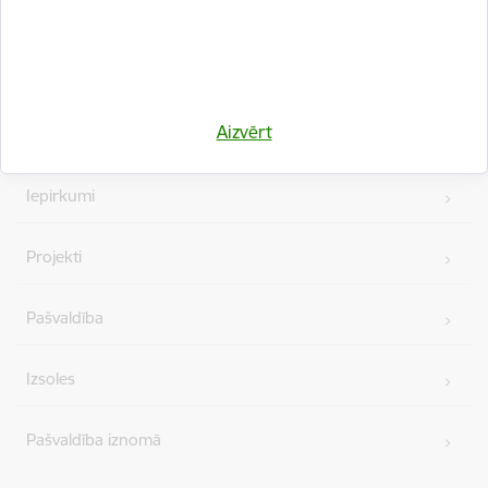
Kājene
Ātrās saites
Aizvērt
Vakances
Iepirkumi
Projekti
Pašvaldība
Izsoles
Pašvaldība iznomā