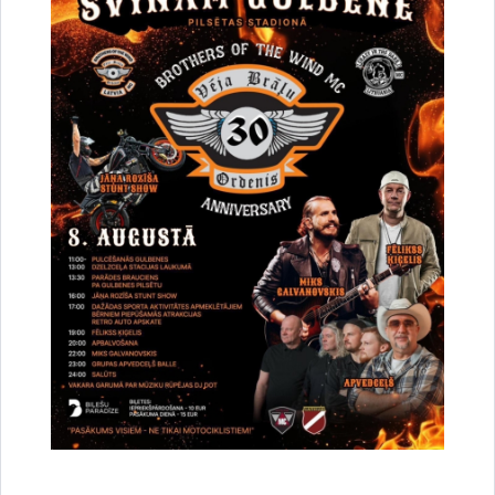
Vai šī informācija bija noderīga?
Sniegt atsauksmi
Esi pirmais, kurš uzzina!
Piesakies jaunumu saņemšanai savā e-pastā.