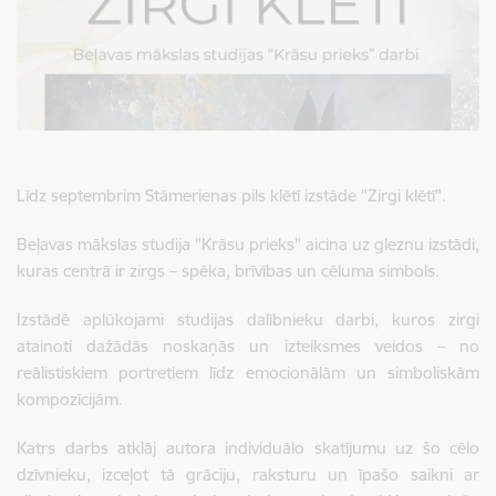
Līdz septembrim Stāmerienas pils klētī izstāde "Zirgi klētī".
Beļavas mākslas studija "Krāsu prieks" aicina uz gleznu izstādi,
kuras centrā ir zirgs – spēka, brīvības un cēluma simbols.
Izstādē aplūkojami studijas dalībnieku darbi, kuros zirgi
atainoti dažādās noskaņās un izteiksmes veidos – no
reālistiskiem portretiem līdz emocionālām un simboliskām
kompozīcijām.
Katrs darbs atklāj autora individuālo skatījumu uz šo cēlo
dzīvnieku, izceļot tā grāciju, raksturu un īpašo saikni ar