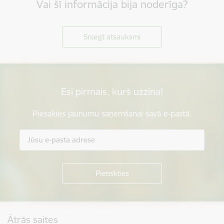
Vai šī informācija bija noderīga?
Sniegt atsauksmi
Esi pirmais, kurš uzzina!
Piesakies jaunumu saņemšanai savā e-pastā.
Kājene
Ātrās saites