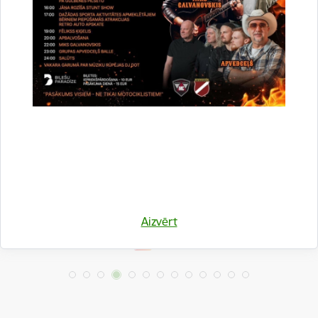
Drukāt lapu
Dalīties
Aizvērt