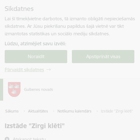
Pāriet uz lapas saturu
Sīkdatnes
Spied
lai meklētu
Enter
Lai šī tīmekļvietne darbotos, tā izmanto obligāti nepieciešamās
sīkdatnes. Ar Jūsu piekrišanu papildus šajā vietnē var tikt
izmantotas statistikas un sociālo mediju sīkdatnes.
Lūdzu, atzīmējiet savu izvēli:
Noraidīt
Apstiprināt visas
Pārvaldīt sīkdatnes
Sākums
Aktualitātes
Notikumu kalendārs
Izstāde "Zirgi klētī"
Izstāde "Zirgi klētī"
Atskaņot tekstu