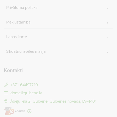
Privātuma politika
Piekļūstamība
Lapas karte
Sīkdatņu izvēles maiņa
Kontakti
+371 64497710
E-pasts:
dome@gulbene.lv
Ābeļu iela 2, Gulbene, Gulbenes novads, LV-4401