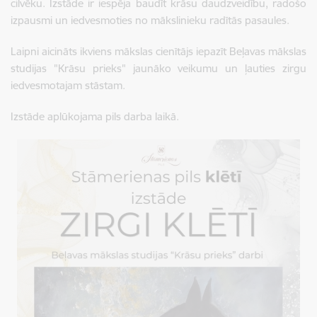
cilvēku. Izstāde ir iespēja baudīt krāsu daudzveidību, radošo
izpausmi un iedvesmoties no mākslinieku radītās pasaules.
Laipni aicināts ikviens mākslas cienītājs iepazīt Beļavas mākslas
studijas "Krāsu prieks" jaunāko veikumu un ļauties zirgu
iedvesmotajam stāstam.
Izstāde aplūkojama pils darba laikā.