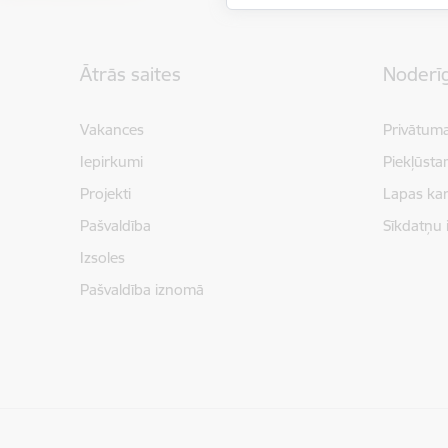
Kājene
Ātrās saites
Noderīg
Vakances
Privātuma
Iepirkumi
Piekļūsta
Projekti
Lapas kar
Pašvaldība
Sīkdatņu 
Izsoles
Pašvaldība iznomā