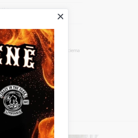
Vieta
Lejasciems
dis Kise" Mūžu izdziedāt" – “Lejasciema