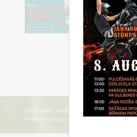
Esi pirmais, kurš uzzina!
Piesakies jaunumu saņemšanai savā e-pastā.