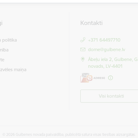
i
Kontakti
 politika
+371 64497710
E-pasts:
dome@gulbene.lv
mība
Ābeļu iela 2, Gulbene, 
te
novads, LV-4401
izvēles maiņa
Visi kontakti
© 2026 Gulbenes novada pašvaldība, publicētā satura visas tiesības aizsargātas.