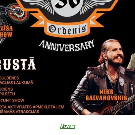
Vai šī informācija bija noderīga?
Sniegt atsauksmi
Aizvērt