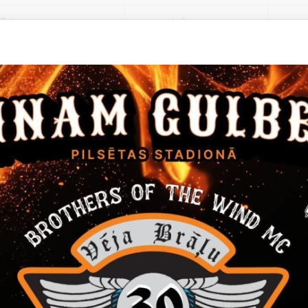
Datums
Laiks
8. jūnijs, 2025
16.00
not kalendāram
 16.00 Lejasciema parkā pie kultūras nama Vasarsvētku koncerts- Al
10!”
tas tēmas
Kultūra