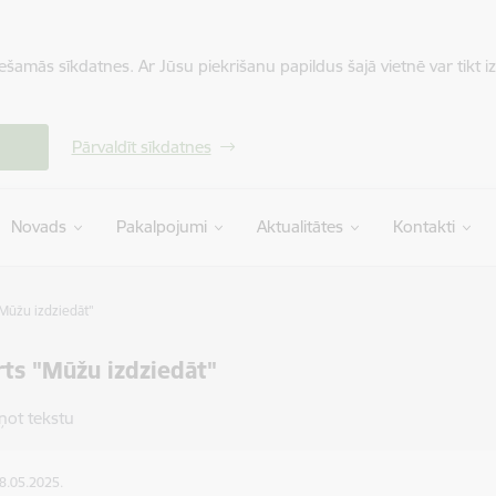
iešamās sīkdatnes. Ar Jūsu piekrišanu papildus šajā vietnē var tikt i
Pārvaldīt sīkdatnes
Novads
Pakalpojumi
Aktualitātes
Kontakti
Mūžu izdziedāt"
ts "Mūžu izdziedāt"
ņot tekstu
08.05.2025.