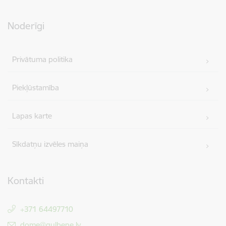
Noderīgi
Privātuma politika
Piekļūstamība
Lapas karte
Sīkdatņu izvēles maiņa
Kontakti
+371 64497710
E-pasts:
dome@gulbene.lv