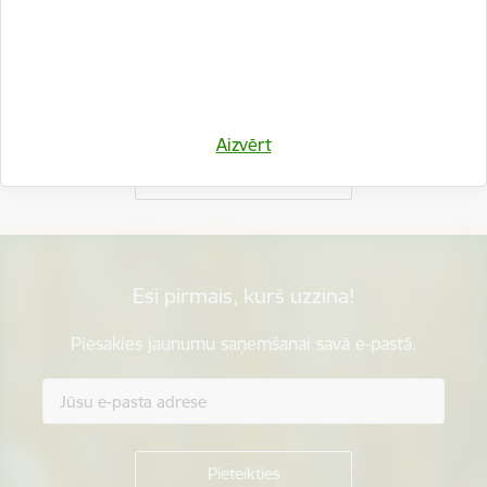
Vai šī informācija bija noderīga?
Aizvērt
Sniegt atsauksmi
Esi pirmais, kurš uzzina!
Piesakies jaunumu saņemšanai savā e-pastā.