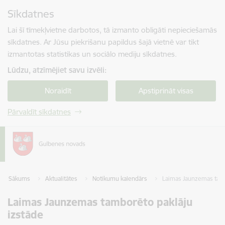
Pāriet uz lapas saturu
Sīkdatnes
Spied
lai meklētu
Enter
Lai šī tīmekļvietne darbotos, tā izmanto obligāti nepieciešamās
sīkdatnes. Ar Jūsu piekrišanu papildus šajā vietnē var tikt
izmantotas statistikas un sociālo mediju sīkdatnes.
Lūdzu, atzīmējiet savu izvēli:
Noraidīt
Apstiprināt visas
Pārvaldīt sīkdatnes
Sākums
Aktualitātes
Notikumu kalendārs
Laimas Jaunzemas tamb
Laimas Jaunzemas tamborēto paklāju
izstāde