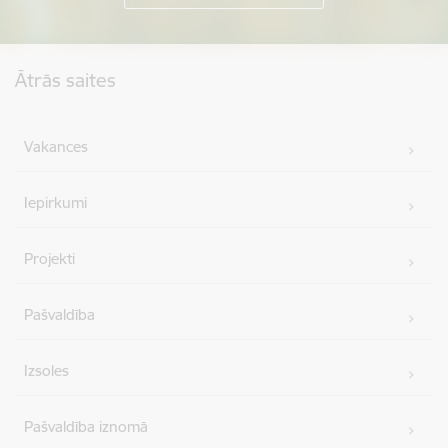
Kājene
Ātrās saites
Vakances
Iepirkumi
Projekti
Pašvaldība
Izsoles
Pašvaldība iznomā