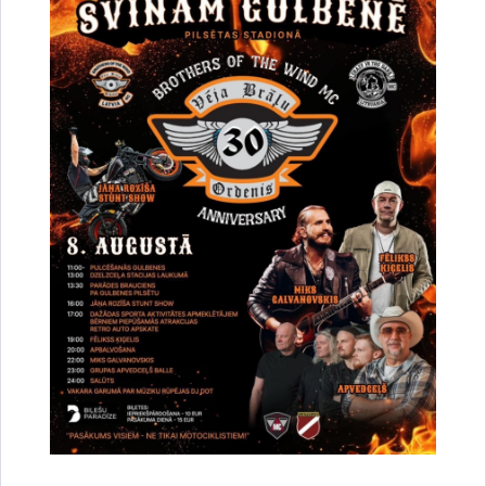
Saistītas tēmas
Notikumi:
Izstāde
Drukāt lapu
Dalīties