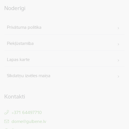
Noderīgi
Privātuma politika
Piekļūstamība
Lapas karte
Sīkdatņu izvēles maiņa
Kontakti
+371 64497710
E-pasts:
dome@gulbene.lv