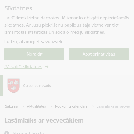
Pāriet uz lapas saturu
Sīkdatnes
Spied
lai meklētu
Enter
Lai šī tīmekļvietne darbotos, tā izmanto obligāti nepieciešamās
sīkdatnes. Ar Jūsu piekrišanu papildus šajā vietnē var tikt
izmantotas statistikas un sociālo mediju sīkdatnes.
Lūdzu, atzīmējiet savu izvēli:
Noraidīt
Apstiprināt visas
Pārvaldīt sīkdatnes
Sākums
Aktualitātes
Notikumu kalendārs
Lasāmlaiks ar vecvecā
Lasāmlaiks ar vecvecākiem
Atskaņot tekstu