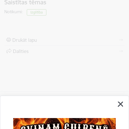
Saistītas tēmas
Notikumi:
Izglītība
Drukāt lapu
Dalīties