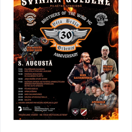
Vai šī informācija bija noderīga?
Sniegt atsauksmi
Esi pirmais, kurš uzzina!
Piesakies jaunumu saņemšanai savā e-pastā.