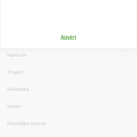
Kājene
Ātrās saites
Aizvērt
Vakances
Iepirkumi
Projekti
Pašvaldība
Izsoles
Pašvaldība iznomā