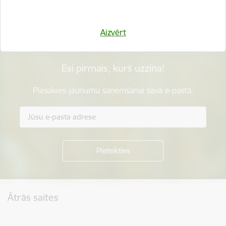
Sniegt atsauksmi
Aizvērt
Esi pirmais, kurš uzzina!
Piesakies jaunumu saņemšanai savā e-pastā.
Kājene
Ātrās saites