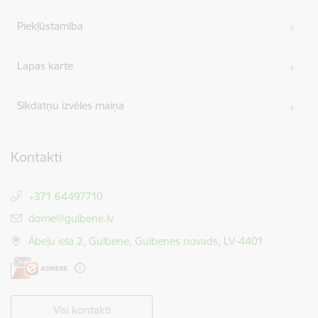
Piekļūstamība
Lapas karte
Sīkdatņu izvēles maiņa
Kontakti
+371 64497710
E-pasts:
dome@gulbene.lv
Ābeļu iela 2, Gulbene, Gulbenes novads, LV-4401
Visi kontakti