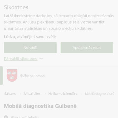
Pāriet uz lapas saturu
Sīkdatnes
Spied
lai meklētu
Enter
Lai šī tīmekļvietne darbotos, tā izmanto obligāti nepieciešamās
sīkdatnes. Ar Jūsu piekrišanu papildus šajā vietnē var tikt
izmantotas statistikas un sociālo mediju sīkdatnes.
Lūdzu, atzīmējiet savu izvēli:
Noraidīt
Apstiprināt visas
Pārvaldīt sīkdatnes
Sākums
Aktualitātes
Notikumu kalendārs
Mobilā diagnostika Gu
Mobilā diagnostika Gulbenē
Atskaņot tekstu