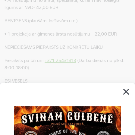
• Ar nosūtījumu no ārsta, speciālista, kuram nav noslēgts
līgums ar NVD- 42,00 EUR
RENTGENS (plaušām, locītavām u.c.)
• 1 projekcija ar ģimenes ārsta nosūtījumu – 22,00 EUR
NEPIECIEŠAMS PIERAKSTS UZ KONKRĒTU LAIKU
Pieraksts pa tālruni
+371 25431313
(Darba dienās no plkst.
8:00-18:00)
ESI VESELS!
Saistītas tēmas
Notikumi:
Veselība