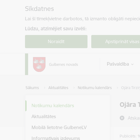
Pāriet uz lapas saturu
Sīkdatnes
Lai šī tīmekļvietne darbotos, tā izmanto obligāti nepiec
Lūdzu, atzīmējiet savu izvēli:
Noraidīt
Apstiprināt visas
Pašvaldība
Sākums
Aktualitātes
Notikumu kalendārs
Ojāra Tirzi
Ojāra 
Notikumu kalendārs
Aktualitātes
Atska
Mobilā lietotne GulbeneLV
Publicēts: 
Informatīvais izdevums