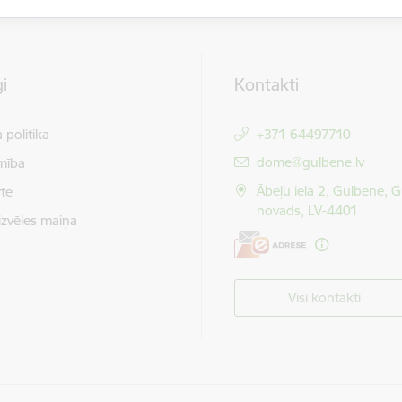
i
Kontakti
 politika
+371 64497710
E-pasts:
dome@gulbene.lv
mība
Ābeļu iela 2, Gulbene, 
te
novads, LV-4401
izvēles maiņa
Visi kontakti