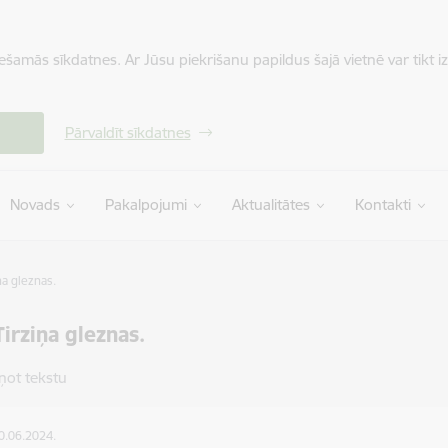
iešamās sīkdatnes. Ar Jūsu piekrišanu papildus šajā vietnē var tikt i
Pārvaldīt sīkdatnes
Novads
Pakalpojumi
Aktualitātes
Kontakti
ņa gleznas.
Tirziņa gleznas.
ņot tekstu
10.06.2024.