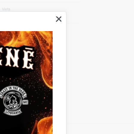
Vieta
Lejasciema pagasta bibliotēka