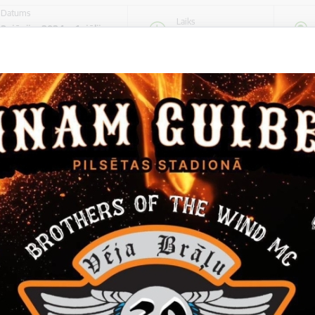
Datums
Laiks
3. jūnijs, 2024 – 1. jūlijs,
Visu dienu
2024
not kalendāram
ija līdz 1.jūlijam
ziņa gleznas.
tas tēmas
Izstāde