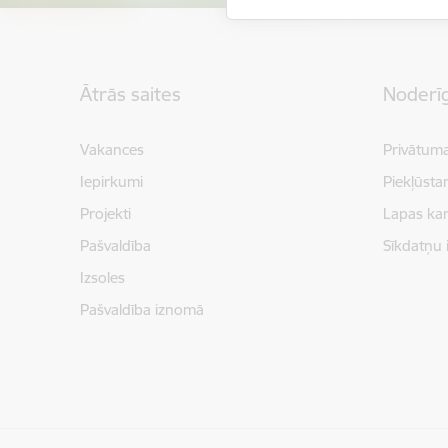
Kājene
Ātrās saites
Noderīg
Vakances
Privātuma
Iepirkumi
Piekļūsta
Projekti
Lapas kar
Pašvaldība
Sīkdatņu 
Izsoles
Pašvaldība iznomā