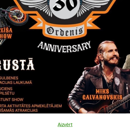
Vai šī informācija bija noderīga?
Sniegt atsauksmi
Aizvērt