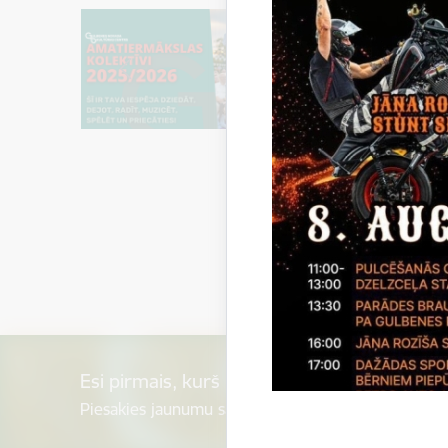
Esi pirmais, kurš uzzina!
Piesakies jaunumu saņemšanai savā e-pastā.