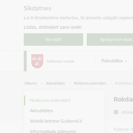
Pāriet uz lapas saturu
Sīkdatnes
Lai šī tīmekļvietne darbotos, tā izmanto obligāti nepiec
Lūdzu, atzīmējiet savu izvēli:
Noraidīt
Apstiprināt visas
Pašvaldība
Sākums
Aktualitātes
Notikumu kalendārs
Rokdarbu i
Rokda
Notikumu kalendārs
Aktualitātes
Atska
Mobilā lietotne GulbeneLV
Publicēts: 
Informatīvais izdevums