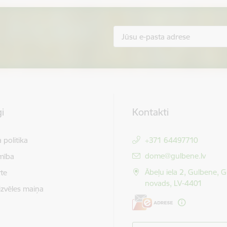
i
Kontakti
 politika
+371 64497710
E-pasts:
dome@gulbene.lv
mība
Ābeļu iela 2, Gulbene, 
te
novads, LV-4401
izvēles maiņa