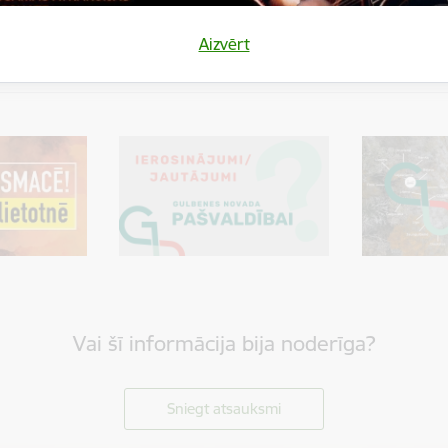
Aizvērt
Vai šī informācija bija noderīga?
Sniegt atsauksmi