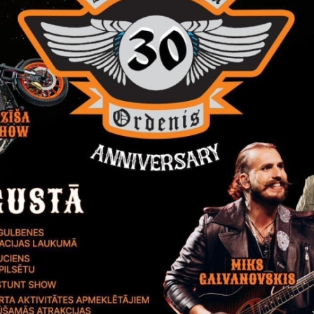
tas tēmas
Izstāde