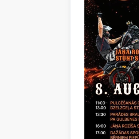
Saistī
Notikumi: