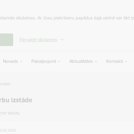
iešamās sīkdatnes. Ar Jūsu piekrišanu papildus šajā vietnē var tikt i
Pārvaldīt sīkdatnes
Novads
Pakalpojumi
Aktualitātes
Kontakti
zstāde
rbu izstāde
ņot tekstu
03.02.2025.