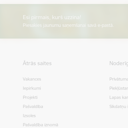
Esi pirmais, kurš uzzina!
Piesakies jaunumu saņemšanai savā e-pastā.
Kājene
Ātrās saites
Noderīg
Vakances
Privātuma
Iepirkumi
Piekļūsta
Projekti
Lapas kar
Pašvaldība
Sīkdatņu 
Izsoles
Pašvaldība iznomā