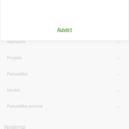
Ātrās saites
Vakances
Aizvērt
Iepirkumi
Projekti
Pašvaldība
Izsoles
Pašvaldība iznomā
Noderīgi