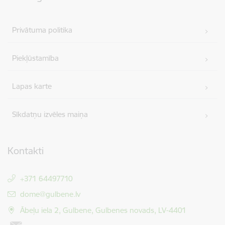
Privātuma politika
Piekļūstamība
Lapas karte
Sīkdatņu izvēles maiņa
Kontakti
+371 64497710
E-pasts:
dome@gulbene.lv
Ābeļu iela 2, Gulbene, Gulbenes novads, LV-4401