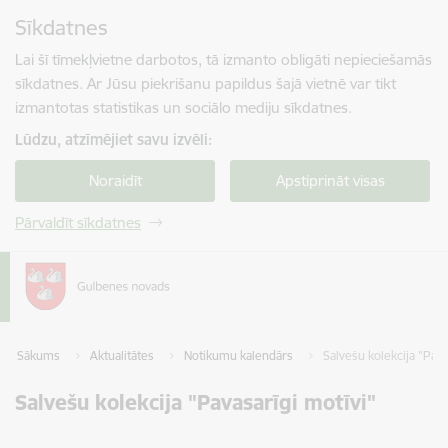
Pāriet uz lapas saturu
Sīkdatnes
Spied
lai meklētu
Enter
Lai šī tīmekļvietne darbotos, tā izmanto obligāti nepieciešamās
sīkdatnes. Ar Jūsu piekrišanu papildus šajā vietnē var tikt
izmantotas statistikas un sociālo mediju sīkdatnes.
Lūdzu, atzīmējiet savu izvēli:
Noraidīt
Apstiprināt visas
Pārvaldīt sīkdatnes
Sākums
Aktualitātes
Notikumu kalendārs
Salvešu kolekcija "Pava
Salvešu kolekcija "Pavasarīgi motīvi"