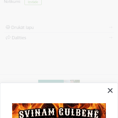
Notikumi:
Izstāde
Drukāt lapu
Dalīties