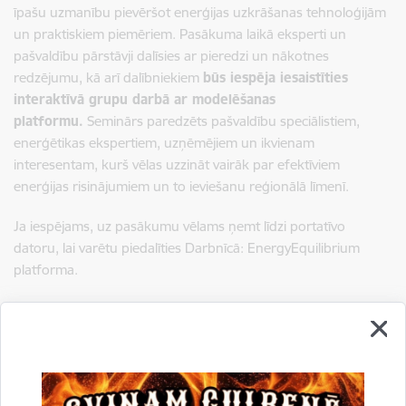
īpašu uzmanību pievēršot enerģijas uzkrāšanas tehnoloģijām
un praktiskiem piemēriem. Pasākuma laikā eksperti un
pašvaldību pārstāvji dalīsies ar pieredzi un nākotnes
redzējumu, kā arī dalībniekiem
būs iespēja iesaistīties
interaktīvā grupu darbā ar modelēšanas
platformu.
Seminārs paredzēts pašvaldību speciālistiem,
enerģētikas ekspertiem, uzņēmējiem un ikvienam
interesentam, kurš vēlas uzzināt vairāk par efektīviem
enerģijas risinājumiem un to ieviešanu reģionālā līmenī.
Ja iespējams, uz pasākumu vēlams ņemt līdzi portatīvo
datoru, lai varētu piedalīties Darbnīcā: EnergyEquilibrium
platforma.
Par pasākumu un reģistrācija
Tiekamies 9. maijā, Gulbenē.