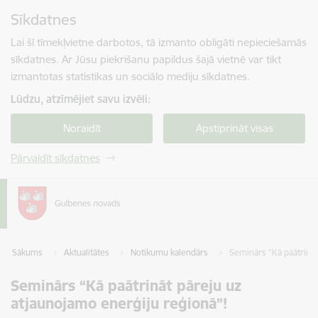
Pāriet uz lapas saturu
Sīkdatnes
Spied
lai meklētu
Enter
Lai šī tīmekļvietne darbotos, tā izmanto obligāti nepieciešamās
sīkdatnes. Ar Jūsu piekrišanu papildus šajā vietnē var tikt
izmantotas statistikas un sociālo mediju sīkdatnes.
Lūdzu, atzīmējiet savu izvēli:
Noraidīt
Apstiprināt visas
Pārvaldīt sīkdatnes
Sākums
Aktualitātes
Notikumu kalendārs
Seminārs “Kā paātrināt
Seminārs “Kā paātrināt pāreju uz
atjaunojamo enerģiju reģionā”!