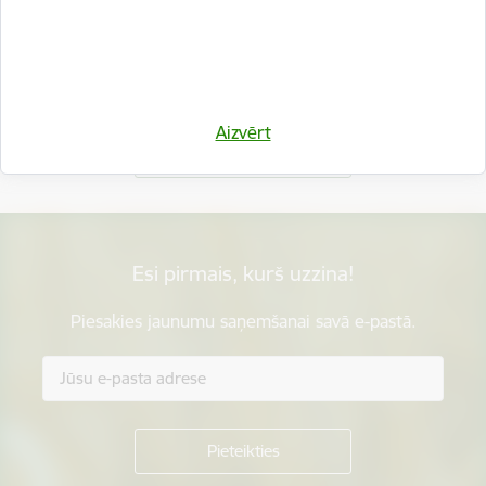
Vai šī informācija bija noderīga?
Aizvērt
Sniegt atsauksmi
Esi pirmais, kurš uzzina!
Piesakies jaunumu saņemšanai savā e-pastā.