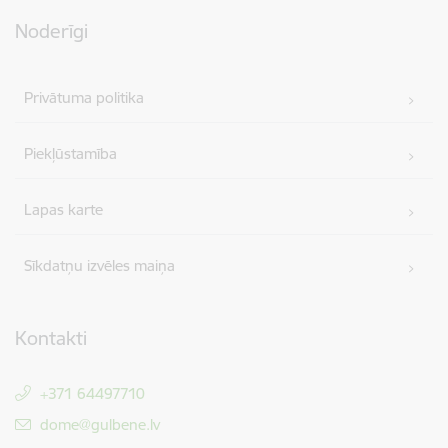
Noderīgi
Privātuma politika
Piekļūstamība
Lapas karte
Sīkdatņu izvēles maiņa
Kontakti
+371 64497710
E-pasts:
dome@gulbene.lv