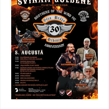
Saistītas tēmas
Notikumi:
Bezmaksas seminārs
Drukāt lapu
Dalīties