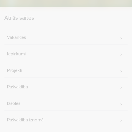
Kājene
Ātrās saites
Vakances
Iepirkumi
Projekti
Pašvaldība
Izsoles
Pašvaldība iznomā