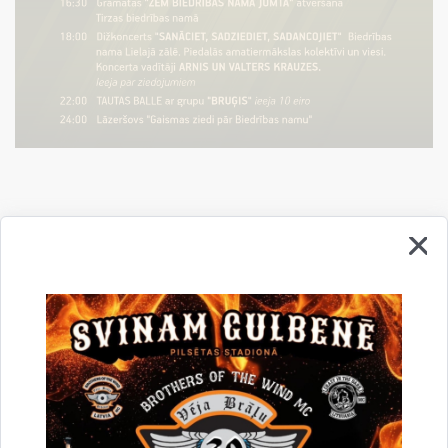
Saistītas tēmas
Notikumi:
Kultūra
Drukāt lapu
Dalīties