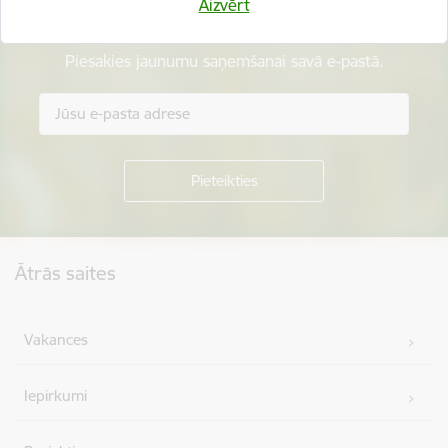
Aizvērt
Esi pirmais, kurš uzzina!
Piesakies jaunumu saņemšanai savā e-pastā.
Kājene
Ātrās saites
Vakances
Iepirkumi