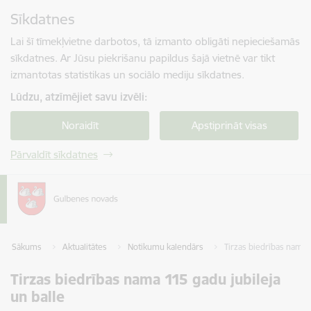
Pāriet uz lapas saturu
Sīkdatnes
Spied
lai meklētu
Enter
Lai šī tīmekļvietne darbotos, tā izmanto obligāti nepieciešamās
sīkdatnes. Ar Jūsu piekrišanu papildus šajā vietnē var tikt
izmantotas statistikas un sociālo mediju sīkdatnes.
Lūdzu, atzīmējiet savu izvēli:
Noraidīt
Apstiprināt visas
Pārvaldīt sīkdatnes
Sākums
Aktualitātes
Notikumu kalendārs
Tirzas biedrības nama 1
Tirzas biedrības nama 115 gadu jubileja
un balle