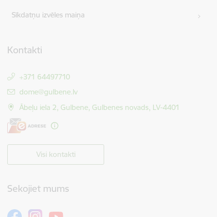
Sīkdatņu izvēles maiņa
Kontakti
+371 64497710
E-pasts:
dome@gulbene.lv
Ābeļu iela 2, Gulbene, Gulbenes novads, LV-4401
Visi kontakti
Sekojiet mums