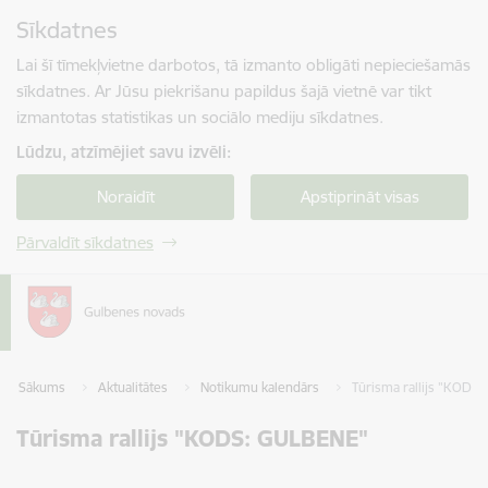
Pāriet uz lapas saturu
Sīkdatnes
Spied
lai meklētu
Enter
Lai šī tīmekļvietne darbotos, tā izmanto obligāti nepieciešamās
sīkdatnes. Ar Jūsu piekrišanu papildus šajā vietnē var tikt
izmantotas statistikas un sociālo mediju sīkdatnes.
Lūdzu, atzīmējiet savu izvēli:
Noraidīt
Apstiprināt visas
Pārvaldīt sīkdatnes
Sākums
Aktualitātes
Notikumu kalendārs
Tūrisma rallijs "KODS
Tūrisma rallijs "KODS: GULBENE"