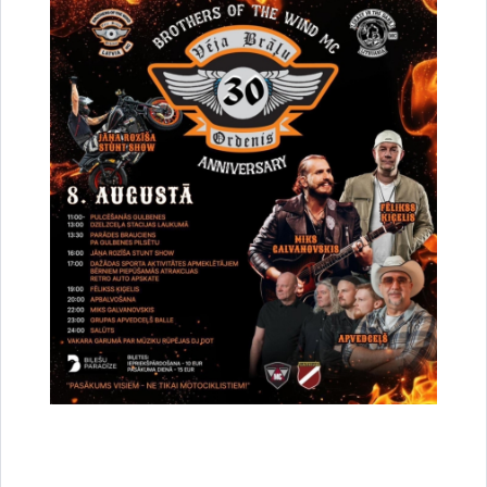
Saistītas tēmas
Notikumi:
Tūrisma rallijs