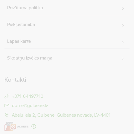
Privātuma politika
Piekļūstamība
Lapas karte
Sīkdatņu izvēles maiņa
Kontakti
+371 64497710
E-pasts:
dome@gulbene.lv
Ābeļu iela 2, Gulbene, Gulbenes novads, LV-4401