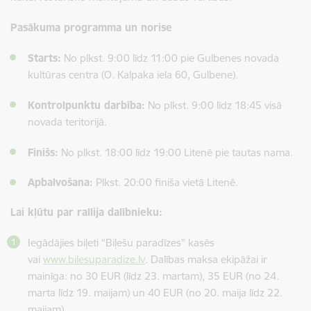
Pasākuma programma un norise
Starts:
No plkst. 9:00 līdz 11:00 pie Gulbenes novada
kultūras centra (O. Kalpaka iela 60, Gulbene).
Kontrolpunktu darbība:
No plkst. 9:00 līdz 18:45 visā
novada teritorijā.
Finišs:
No plkst. 18:00 līdz 19:00 Litenē pie tautas nama.
Apbalvošana:
Plkst. 20:00 finiša vietā Litenē.
Lai kļūtu par rallija dalībnieku:
Iegādājies biļeti “Biļešu paradīzes” kasēs
vai
www.bilesuparadize.lv
. Dalības maksa ekipāžai ir
mainīga: no 30 EUR (līdz 23. martam), 35 EUR (no 24.
marta līdz 19. maijam) un 40 EUR (no 20. maija līdz 22.
maijam).