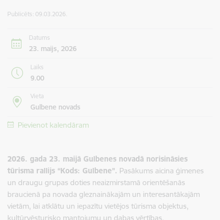
Publicēts: 09.03.2026.
Datums
23. maijs, 2026
Laiks
9.00
Vieta
Gulbene novads
Pievienot kalendāram
2026. gada 23. maijā Gulbenes novadā norisināsies
tūrisma rallijs “Kods: Gulbene”.
Pasākums aicina ģimenes
un draugu grupas doties neaizmirstamā orientēšanās
braucienā pa novada gleznainākajām un interesantākajām
vietām, lai atklātu un iepazītu vietējos tūrisma objektus,
kultūrvēsturisko mantojumu un dabas vērtības.