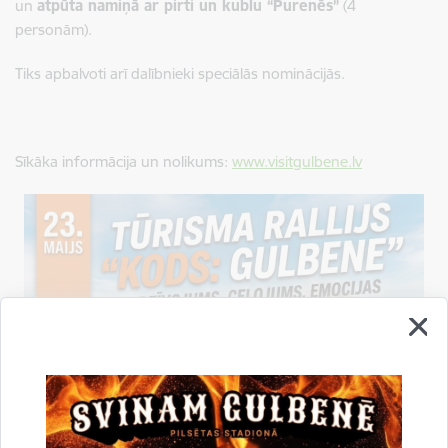
un
atpūta namiņā ar pirti un kublu “Purenēs”
(4
personām).
Tiks apbalvoti arī dalībnieki speciālās nominācijās.
Sīkāka informācija un nolikums:
www.visitgulbene.lv