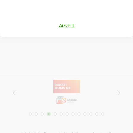
Drukāt lapu
Aizvērt
Dalīties