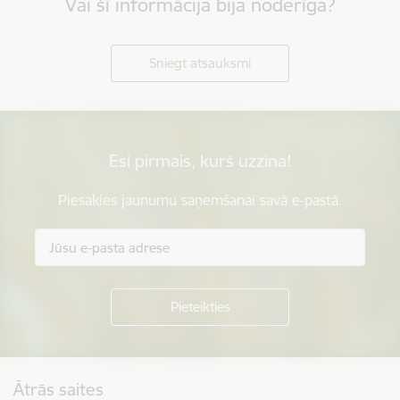
Vai šī informācija bija noderīga?
Sniegt atsauksmi
Esi pirmais, kurš uzzina!
Piesakies jaunumu saņemšanai savā e-pastā.
Kājene
Ātrās saites