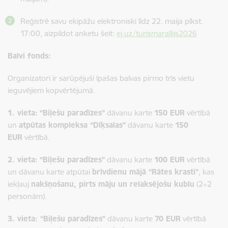
Reģistrē savu ekipāžu elektroniski līdz 22. maija plkst.
17:00, aizpildot anketu šeit:
ej.uz/turismarallijs2026
Balvi fonds:
Organizatori ir sarūpējuši īpašas balvas pirmo trīs vietu
ieguvējiem kopvērtējumā.
1. vieta:
“Biļešu paradīzes”
dāvanu karte
150 EUR
vērtībā
un
atpūtas kompleksa “Dīķsalas”
dāvanu karte
150
EUR
vērtībā.
2. vieta:
“Biļešu paradīzes”
dāvanu karte
100 EUR
vērtībā
un dāvanu karte atpūtai
brīvdienu mājā “Rātes krasti”
, kas
iekļauj
nakšņošanu, pirts māju un relaksējošu kublu
(2+2
personām).
3. vieta: “Biļešu paradīzes”
dāvanu karte
70 EUR
vērtībā