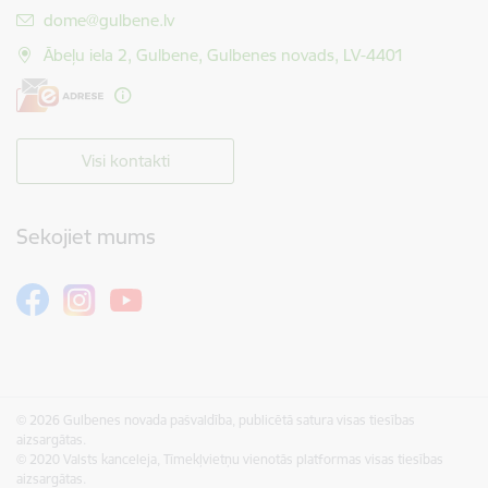
E-pasts:
dome@gulbene.lv
Ābeļu iela 2, Gulbene, Gulbenes novads, LV-4401
Visi kontakti
Sekojiet mums
© 2026 Gulbenes novada pašvaldība, publicētā satura visas tiesības
aizsargātas.
© 2020 Valsts kanceleja, Tīmekļvietņu vienotās platformas visas tiesības
aizsargātas.