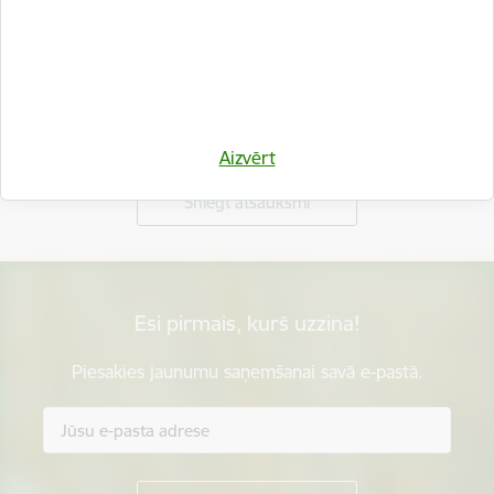
Vai šī informācija bija noderīga?
Aizvērt
Sniegt atsauksmi
Esi pirmais, kurš uzzina!
Piesakies jaunumu saņemšanai savā e-pastā.