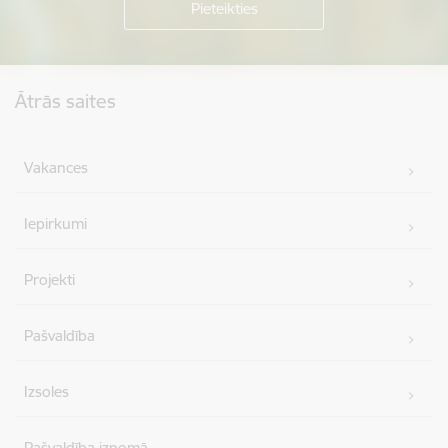
Kājene
Ātrās saites
Vakances
Iepirkumi
Projekti
Pašvaldība
Izsoles
Pašvaldība iznomā