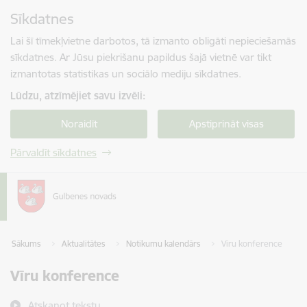
Pāriet uz lapas saturu
Sīkdatnes
Spied
lai meklētu
Enter
Lai šī tīmekļvietne darbotos, tā izmanto obligāti nepieciešamās
sīkdatnes. Ar Jūsu piekrišanu papildus šajā vietnē var tikt
izmantotas statistikas un sociālo mediju sīkdatnes.
Lūdzu, atzīmējiet savu izvēli:
Noraidīt
Apstiprināt visas
Pārvaldīt sīkdatnes
Sākums
Aktualitātes
Notikumu kalendārs
Vīru konference
Vīru konference
Atskaņot tekstu