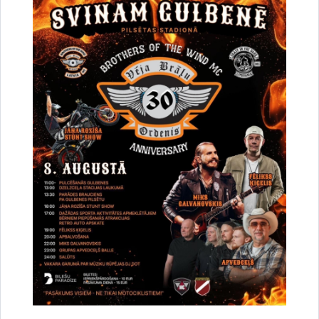
Saistītas tēmas
Notikumi:
Konference
Drukāt lapu
Dalīties